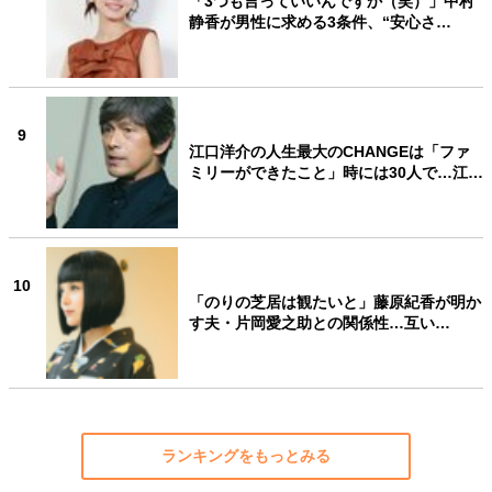
「3つも言っていいんですか（笑）」中村
静香が男性に求める3条件、“安心さ…
9
江口洋介の人生最大のCHANGEは「ファ
ミリーができたこと」時には30人で…江…
10
「のりの芝居は観たいと」藤原紀香が明か
す夫・片岡愛之助との関係性…互い…
ランキングをもっとみる