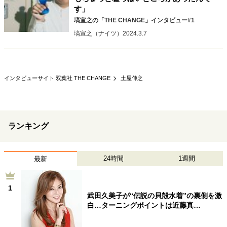
す」
40代からの景色
50代のリアル
美しさの哲学
塙宣之の「THE CHANGE」インタビュー#1
パートナーとの歩み方
親になるということ
塙宣之（ナイツ）
2024.3.7
病が教えてくれたこと
移住という選択
熱狂できるもの
一生モノの愛用品
私を彩るエッセンス
60代のネクストステージ
70代のグランドデザイン
インタビューサイト 双葉社 THE CHANGE
土屋伸之
社会・カルチャー・マネー
ランキング
地域とつながる/お金との付き合い方
24時間
1週間
最新
1
武田久美子が“伝説の貝殻水着”の裏側を激
白…ターニングポイントは近藤真…