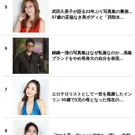
5
武田久美子が語る23年ぶり写真集の裏側…
57歳の妥協なき美ボディと「貝殻水…
6
錦織一清の写真集はなぜ私服なのか…高級
ブランドをやめ等身大の自分を表現…
7
エロテロリストとして一世を風靡したイン
リン 50歳で3児の母となった現在の…
8