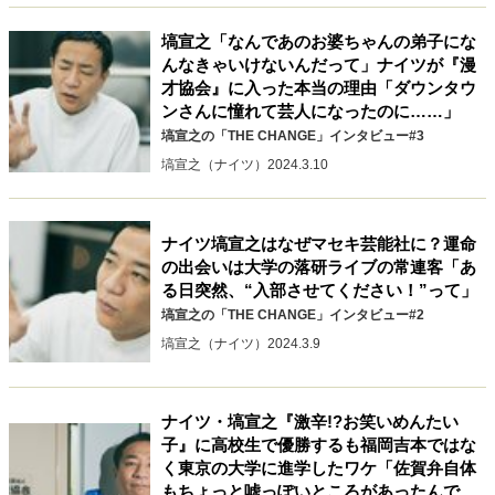
キャリア・働き方
塙宣之「なんであのお婆ちゃんの弟子にな
セカンドキャリアの描き方
独立という決断
んなきゃいけないんだって」ナイツが『漫
大人の学び直し
ファーストキャリアを拓く
才協会』に入った本当の理由「ダウンタウ
夢を掴む選択
ンさんに憧れて芸人になったのに……」
塙宣之の「THE CHANGE」インタビュー#3
塙宣之（ナイツ）
2024.3.10
経営・ビジネス
リーダーの流儀
変革の原動力
次世代へのバトン
ナイツ塙宣之はなぜマセキ芸能社に？運命
トップが描く未来
の出会いは大学の落研ライブの常連客「あ
る日突然、“入部させてください！”って」
塙宣之の「THE CHANGE」インタビュー#2
マインドセット
塙宣之（ナイツ）
2024.3.9
重圧との向き合い方
一流のルーティン
20代の現在地
忘れられない言葉
10代・20代の土台
ナイツ・塙宣之『激辛!?お笑いめんたい
子』に高校生で優勝するも福岡吉本ではな
く東京の大学に進学したワケ「佐賀弁自体
ライフスタイル・生き方
もちょっと嘘っぽいところがあったんで