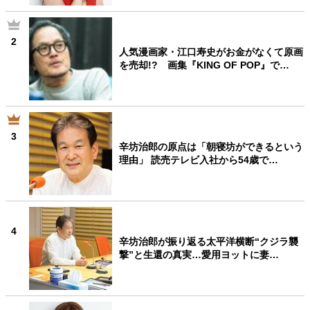
2
人気漫画家・江口寿史がお金がなくて原画
を売却!? 画集『KING OF POP』で…
3
辛坊治郎の原点は「朝寝坊ができるという
理由」 読売テレビ入社から54歳で…
4
辛坊治郎が振り返る太平洋横断“クジラ襲
撃”と生還の真実…愛用ヨットに妻…