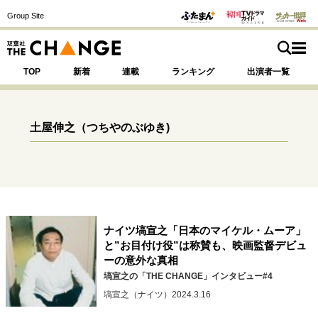
Group Site
TOP
新着
連載
ランキング
出演者一覧
土屋伸之
（つちやのぶゆき)
注目の記事テーマで探す
SPECIAL
サイトの核・哲学
ナイツ塙宣之「日本のマイケル・ムーア」
運命を変えた出会い
決断の裏側
挫折からの再起
と”お目付け役”は称賛も、映画監督デビュ
未知への挑戦
プロフェッショナルの矜持
ーの意外な真相
表現者の葛藤
人生が動いた日
10代の挫折と原点
塙宣之の「THE CHANGE」インタビュー#4
塙宣之（ナイツ）
2024.3.16