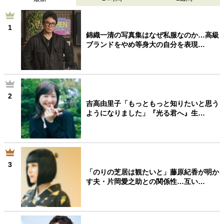
40代からの景色
50代のリアル
美しさの哲学
パートナーとの歩み方
親になるということ
1
錦織一清の写真集はなぜ私服なのか…高級
病が教えてくれたこと
移住という選択
ブランドをやめ等身大の自分を表現…
熱狂できるもの
一生モノの愛用品
私を彩るエッセンス
60代のネクストステージ
70代のグランドデザイン
2
吉高由里子「もっともっと知りたいと思う
社会・カルチャー・マネー
ようになりました」『光る君へ』生…
地域とつながる/お金との付き合い方
3
「のりの芝居は観たいと」藤原紀香が明か
す夫・片岡愛之助との関係性…互い…