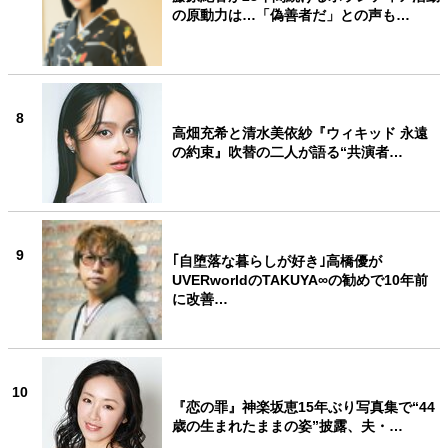
の原動力は…「偽善者だ」との声も…
8
高畑充希と清水美依紗『ウィキッド 永遠
の約束』吹替の二人が語る“共演者…
9
｢自堕落な暮らしが好き｣高橋優が
UVERworldのTAKUYA∞の勧めで10年前
に改善…
10
『恋の罪』神楽坂恵15年ぶり写真集で“44
歳の生まれたままの姿”披露、夫・…