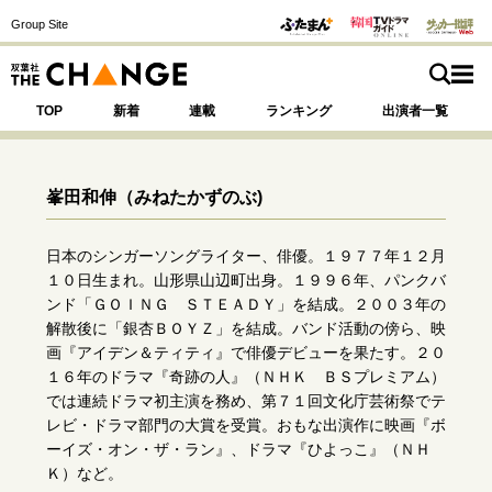
Group Site
TOP
新着
連載
ランキング
出演者一覧
峯田和伸
（みねたかずのぶ)
注目の記事テーマで探す
SPECIAL
日本のシンガーソングライター、俳優。１９７７年１２月
１０日生まれ。山形県山辺町出身。１９９６年、パンクバ
ンド「ＧＯＩＮＧ ＳＴＥＡＤＹ」を結成。２００３年の
サイトの核・哲学
解散後に「銀杏ＢＯＹＺ」を結成。バンド活動の傍ら、映
画『アイデン＆ティティ』で俳優デビューを果たす。２０
運命を変えた出会い
決断の裏側
挫折からの再起
１６年のドラマ『奇跡の人』（ＮＨＫ ＢＳプレミアム）
未知への挑戦
プロフェッショナルの矜持
では連続ドラマ初主演を務め、第７１回文化庁芸術祭でテ
表現者の葛藤
人生が動いた日
10代の挫折と原点
レビ・ドラマ部門の大賞を受賞。おもな出演作に映画『ボ
ーイズ・オン・ザ・ラン』、ドラマ『ひよっこ』（ＮＨ
Ｋ）など。