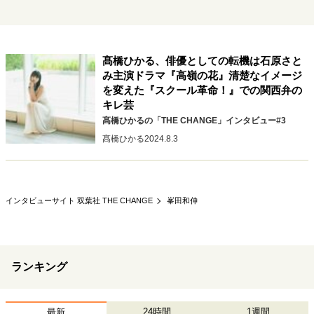
キャリア・働き方
セカンドキャリアの描き方
独立という決断
大人の学び直し
ファーストキャリアを拓く
髙橋ひかる、俳優としての転機は石原さと
夢を掴む選択
み主演ドラマ『高嶺の花』清楚なイメージ
を変えた『スクール革命！』での関西弁の
キレ芸
経営・ビジネス
髙橋ひかるの「THE CHANGE」インタビュー#3
髙橋ひかる
2024.8.3
リーダーの流儀
変革の原動力
次世代へのバトン
トップが描く未来
インタビューサイト 双葉社 THE CHANGE
峯田和伸
マインドセット
重圧との向き合い方
一流のルーティン
20代の現在地
忘れられない言葉
10代・20代の土台
ランキング
ライフスタイル・生き方
24時間
1週間
最新