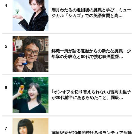
4
湖月わたるの退団後の挑戦と学び…ミュー
ジカル『シカゴ』での英語奮闘と高…
5
錦織一清が語る還暦からの新たな挑戦…少
年隊の分岐点と60代で挑む映画監督…
6
｢オンオフを切り替えられない｣吉高由里子
が20代前半にあきらめたこと、同級…
7
藤原紀香が23年間続けるボランティア活動