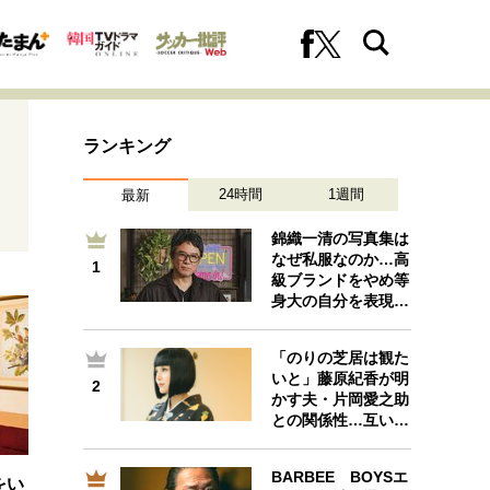
ランキング
24時間
1週間
最新
錦織一清の写真集は
なぜ私服なのか…高
1
1
級ブランドをやめ等
への挑戦
プロフェッショナルの矜持
身大の自分を表現…
「のりの芝居は観た
いと」藤原紀香が明
2
2
ファーストキャリアを拓く
かす夫・片岡愛之助
との関係性…互い…
BARBEE BOYSエ
をい