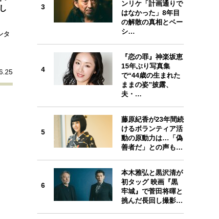
ンリケ「計画通りで
プが描く未来
3
3
し
はなかった」8年目
の解散の真相とベー
シ…
ンタ
忘れられない言葉
10代・20代の土台
『恋の罪』神楽坂恵
4
15年ぶり写真集
4
ーとの歩み方
親になるということ
6.25
で“44歳の生まれた
ままの姿”披露、
一生モノの愛用品
夫・…
デザイン
5
藤原紀香が23年間続
けるボランティア活
5
動の原動力は…「偽
善者だ」との声も…
6
本木雅弘と黒沢清が
初タッグ 映画『黒
6
牢城』で菅田将暉と
挑んだ長回し撮影…