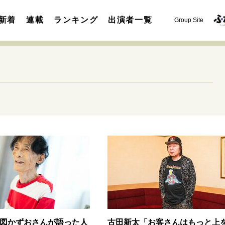
新着
連載
ランキング
出演者一覧
Group Site
運命を変えた出会い
決断の裏側
挫折からの再起
未知
表現者の葛藤
人生が動いた日
10代の挫折と原点
セカンドキャリアの描き方
独立という決断
大人の学び直し
夢を掴む選択
図かずおさんが語った人
古田新太「お客さんはもっと上