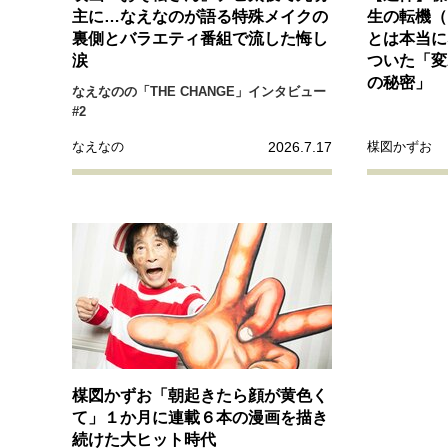
経営・ビジネス
主に…なえなのが語る特殊メイクの
生の転機（
裏側とバラエティ番組で流した悔し
とは本当に
涙
ついた「変
マインドセット
の秘密」
なえなのの「THE CHANGE」インタビュー
#2
ライフスタイル・生き方
2026.7.17
なえなの
楳図かずお
社会・カルチャー・マネー
楳図かずお「朝起きたら顔が黄色く
て」１か月に連載６本の漫画を描き
続けた大ヒット時代