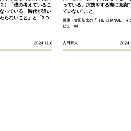
リーダーの流儀
変革の原動力
次世代へのバトン
トッ
２）「僕の考えているこ
っている」演技をする際に意識“
なっている」時代が追い
ていない”こと
わらないこと」と「3つ
俳優・古田新太の「THE CHANGE」イ
重圧との向き合い方
一流のルーティン
20代の現在地
ビュー#4
40代からの景色
50代のリアル
美しさの哲学
パートナ
2024.11.6
2024.
古田新太
病が教えてくれたこと
移住という選択
熱狂できるもの
私を彩るエッセンス
60代のネクストステージ
70代のグランド
地域とつながる/お金との付き合い方