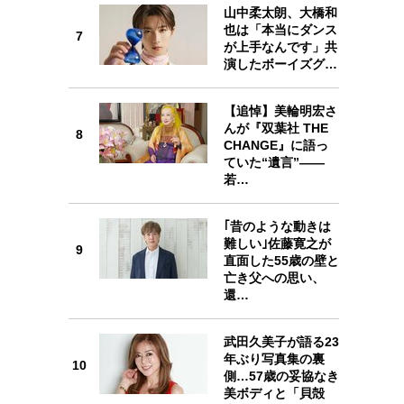
7
山中柔太朗、大橋和
也は「本当にダンス
7
が上手なんです」共
演したボーイズグ…
【追悼】美輪明宏さ
8
んが『双葉社 THE
8
CHANGE』に語っ
ていた“遺言”——
若…
｢昔のような動きは
9
難しい｣佐藤寛之が
9
直面した55歳の壁と
亡き父への思い、
還…
武田久美子が語る23
10
年ぶり写真集の裏
10
側…57歳の妥協なき
美ボディと「貝殻