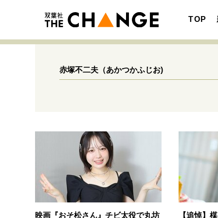
TOP
赤塚不二夫
（あかつかふじお)
注目の記事テーマで探す
SPECIAL
サイトの核・哲学
キャリア・働き方
映画『おそ松さん』チビ太役で丸坊
【追悼】楳