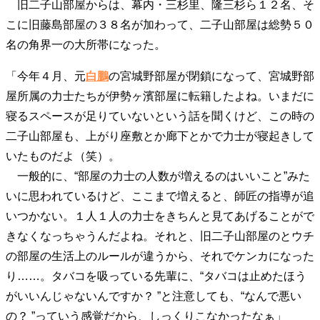
旧二子山部屋からは、幕内・三杉里、隆三杉ら１２名、そ
こに旧藤島部屋の３８名が加わって、二子山部屋は総勢５０
名の角界一の大所帯になった。
「今年４月、元
白鵬
の宮城野部屋が閉鎖になって、宮城野部
屋所属の力士たちが伊勢ヶ濱部屋に転籍したよね。いまだに
寝るスペースが足りていないという話を聞くけど、この時の
二子山部屋も、上がり座敷とか廊下とかで力士が寝起きして
いたものだよ（笑）。
一般的に、“部屋の力士の人数が増えるのはいいこと”みた
いに思われているけど、ここまで増えると、師匠の指導が追
いつかない。１人１人の力士をきちんと見てあげることがで
きなくなっちゃうんだよね。それと、旧二子山部屋のとウチ
の部屋の生活上のルールが違うから、それでケンカになった
り……。タバコを吸っている先輩に、“タバコは止めたほう
がいいんじゃないんですか？ ”と注意しても、“なんで悪い
の？ ”っていう感覚だから、しっくりこなかったなぁ」