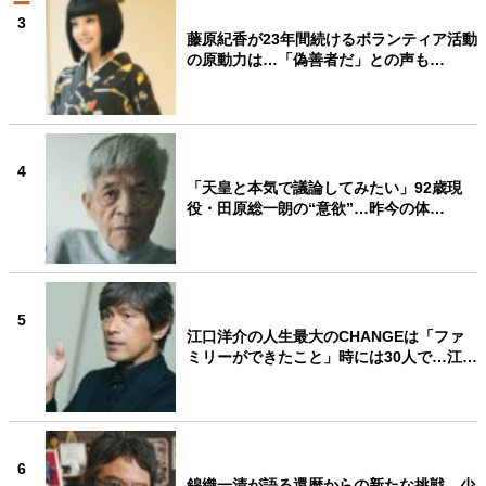
3
藤原紀香が23年間続けるボランティア活動
の原動力は…「偽善者だ」との声も…
4
「天皇と本気で議論してみたい」92歳現
役・田原総一朗の“意欲”…昨今の体…
5
江口洋介の人生最大のCHANGEは「ファ
ミリーができたこと」時には30人で…江…
6
錦織一清が語る還暦からの新たな挑戦…少