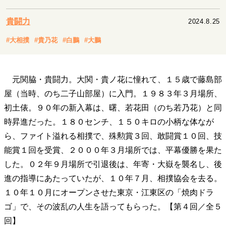
キャリア・働き方
セカンドキャリアの描き方
独立という決断
貴闘力
2024.8.25
大人の学び直し
ファーストキャリアを拓く
#大相撲
#貴乃花
#白鵬
#大鵬
夢を掴む選択
元関脇・貴闘力。大関・貴ノ花に憧れて、１５歳で藤島部
経営・ビジネス
屋（当時、のち二子山部屋）に入門。１９８３年３月場所、
リーダーの流儀
変革の原動力
次世代へのバトン
初土俵。９０年の新入幕は、曙、若花田（のち若乃花）と同
トップが描く未来
時昇進だった。１８０センチ、１５０キロの小柄な体なが
ら、ファイト溢れる相撲で、殊勲賞３回、敢闘賞１０回、技
能賞１回を受賞、２０００年３月場所では、平幕優勝を果た
マインドセット
した。０２年９月場所で引退後は、年寄・大嶽を襲名し、後
重圧との向き合い方
一流のルーティン
20代の現在地
進の指導にあたっていたが、１０年７月、相撲協会を去る。
忘れられない言葉
10代・20代の土台
１０年１０月にオープンさせた東京・江東区の「焼肉ドラ
ゴ」で、その波乱の人生を語ってもらった。【第４回／全５
ライフスタイル・生き方
回】