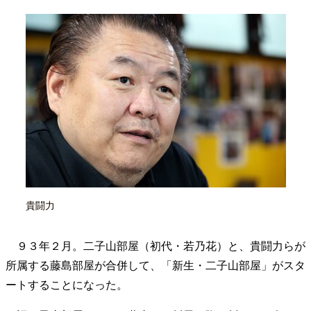
40代からの景色
50代のリアル
美しさの哲学
パートナーとの歩み方
親になるということ
病が教えてくれたこと
移住という選択
熱狂できるもの
一生モノの愛用品
私を彩るエッセンス
60代のネクストステージ
70代のグランドデザイン
社会・カルチャー・マネー
地域とつながる/お金との付き合い方
貴闘力
９３年２月。二子山部屋（初代・若乃花）と、貴闘力らが
所属する藤島部屋が合併して、「新生・二子山部屋」がスタ
ートすることになった。