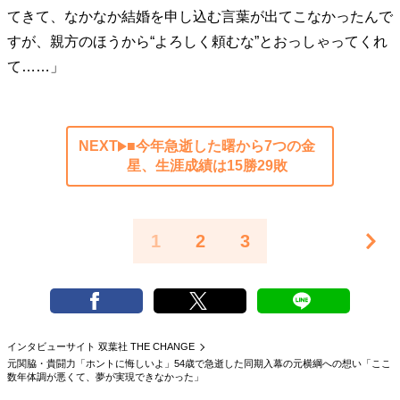
てきて、なかなか結婚を申し込む言葉が出てこなかったんで
すが、親方のほうから“よろしく頼むな”とおっしゃってくれ
て……」
NEXT
■今年急逝した曙から7つの金
星、生涯成績は15勝29敗
1
2
3
インタビューサイト 双葉社 THE CHANGE
元関脇・貴闘力「ホントに悔しいよ」54歳で急逝した同期入幕の元横綱への想い「ここ
数年体調が悪くて、夢が実現できなかった」