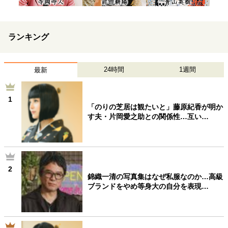
ランキング
24時間
1週間
最新
1
「のりの芝居は観たいと」藤原紀香が明か
す夫・片岡愛之助との関係性…互い…
2
錦織一清の写真集はなぜ私服なのか…高級
ブランドをやめ等身大の自分を表現…