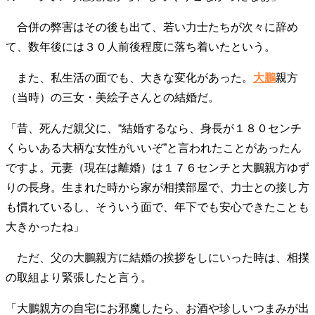
合併の弊害はその後も出て、若い力士たちが次々に辞め
て、数年後には３０人前後程度に落ち着いたという。
また、私生活の面でも、大きな変化があった。
大鵬
親方
（当時）の三女・美絵子さんとの結婚だ。
「昔、死んだ親父に、“結婚するなら、身長が１８０センチ
くらいある大柄な女性がいいぞ”と言われたことがあったん
ですよ。元妻（現在は離婚）は１７６センチと大鵬親方ゆず
りの長身。生まれた時から家が相撲部屋で、力士との接し方
も慣れているし、そういう面で、年下でも安心できたことも
大きかったね」
ただ、父の大鵬親方に結婚の挨拶をしにいった時は、相撲
の取組より緊張したと言う。
「大鵬親方の自宅にお邪魔したら、お酒や珍しいつまみが出