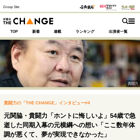
Group Site
TOP
新着
連載
ランキング
出演者一覧
注目の記事テーマで探す
SPECIAL
貴闘力
サイトの核・哲学
貴闘力の「THE CHANGE」インタビュー#4
運命を変えた出会い
決断の裏側
挫折からの再起
未知への挑戦
プロフェッショナルの矜持
元関脇・貴闘力「ホントに悔しいよ」54歳で急
表現者の葛藤
人生が動いた日
10代の挫折と原点
逝した同期入幕の元横綱への想い「ここ数年体
調が悪くて、夢が実現できなかった」