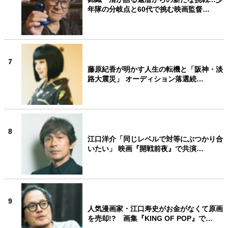
年隊の分岐点と60代で挑む映画監督…
7
藤原紀香が明かす人生の転機と「阪神・淡
路大震災」 オーディション落選続…
8
江口洋介「同じレベルで対等にぶつかり合
いたい」 映画『開戦前夜』で共演…
9
人気漫画家・江口寿史がお金がなくて原画
を売却!? 画集『KING OF POP』で…