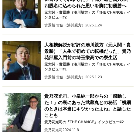
四股名に込められた思いを胸に初優勝へ
元大関・貴景勝（湊川親方）の「THE CHANGE」イ
ンタビュー#2
貴景勝 貴信（湊川親方）
2025.1.24
大相撲解説が好評の湊川親方（元大関・貴
景勝）「人生で初めての転機だった」貴乃
花部屋入門前の埼玉栄高での寮生活
元大関・貴景勝（湊川親方）の「THE CHANGE」イ
ンタビュー#1
貴景勝 貴信（湊川親方）
2025.1.23
貴乃花光司、小泉純一郎からの「感動し
た！」の裏にあった武蔵丸との秘話「横綱
のときは本当にキツかったよね」と話した
ことも
貴乃花光司の「THE CHANGE」インタビュー#2
貴乃花光司
2024.11.8