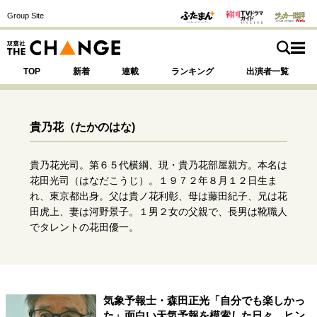
Group Site
TOP
新着
連載
ランキング
出演者一覧
貴乃花
（たかのはな)
注目の記事テーマで探す
SPECIAL
貴乃花光司。第６５代横綱、現・貴乃花部屋親方。本名は
花田光司（はなだこうじ）。１９７２年８月１２日生ま
れ、東京都出身。父は貴ノ花利彰、母は藤田紀子、兄は花
サイトの核・哲学
田虎上、妻は河野景子。１男２女の父親で、長男は靴職人
でタレントの花田優一。
運命を変えた出会い
決断の裏側
挫折からの再起
未知への挑戦
プロフェッショナルの矜持
表現者の葛藤
人生が動いた日
10代の挫折と原点
気象予報士・森田正光「自分でも楽しかっ
た」面白い天気予報を模索した日々、ヒン