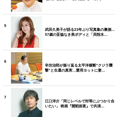
5
武田久美子が語る23年ぶり写真集の裏側…
57歳の妥協なき美ボディと「貝殻水…
6
辛坊治郎が振り返る太平洋横断“クジラ襲
撃”と生還の真実…愛用ヨットに妻…
7
江口洋介「同じレベルで対等にぶつかり合
いたい」 映画『開戦前夜』で共演…