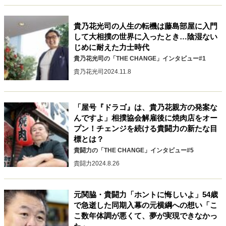
貴乃花光司の人生の転機は藤島部屋に入門
して大相撲の世界に入ったとき…陰湿ない
じめに耐えた力士時代
貴乃花光司の「THE CHANGE」インタビュー#1
貴乃花光司
2024.11.8
「屋号『ドラゴ』は、貴乃花親方の発案な
んですよ」相撲協会解雇後に焼肉店をオー
プン！チェンジを続ける貴闘力の新たな目
標とは？
貴闘力の「THE CHANGE」インタビュー#5
貴闘力
2024.8.26
元関脇・貴闘力「ホントに悔しいよ」54歳
で急逝した同期入幕の元横綱への想い「こ
こ数年体調が悪くて、夢が実現できなかっ