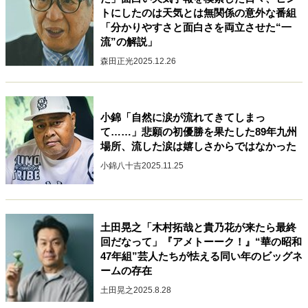
キャリア・働き方
トにしたのは天気とは無関係の意外な番組
「分かりやすさと面白さを両立させた“一
セカンドキャリアの描き方
独立という決断
流”の解説」
大人の学び直し
ファーストキャリアを拓く
夢を掴む選択
森田正光
2025.12.26
経営・ビジネス
小錦「自然に涙が流れてきてしまっ
て……」悲願の初優勝を果たした89年九州
リーダーの流儀
変革の原動力
次世代へのバトン
場所、流した涙は嬉しさからではなかった
トップが描く未来
小錦八十吉
2025.11.25
マインドセット
土田晃之「木村拓哉と貴乃花が来たら最終
重圧との向き合い方
一流のルーティン
20代の現在地
回だなって」『アメトーーク！』“華の昭和
忘れられない言葉
10代・20代の土台
47年組”芸人たちが怯える同い年のビッグネ
ームの存在
土田晃之
2025.8.28
ライフスタイル・生き方