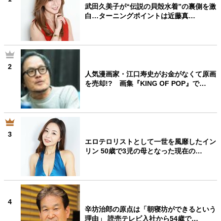
武田久美子が“伝説の貝殻水着”の裏側を激
白…ターニングポイントは近藤真…
2
人気漫画家・江口寿史がお金がなくて原画
を売却!? 画集『KING OF POP』で…
3
エロテロリストとして一世を風靡したイン
リン 50歳で3児の母となった現在の…
4
辛坊治郎の原点は「朝寝坊ができるという
理由」 読売テレビ入社から54歳で…