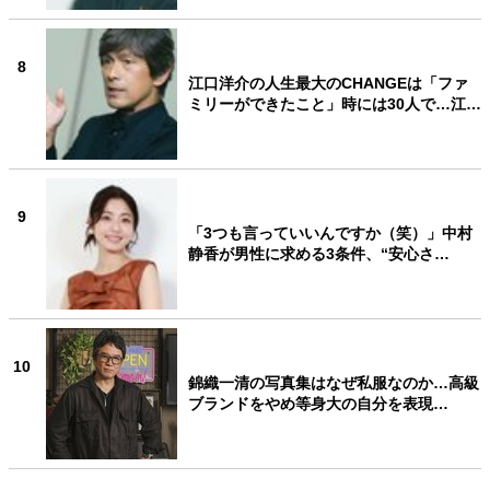
8
江口洋介の人生最大のCHANGEは「ファ
ミリーができたこと」時には30人で…江…
9
「3つも言っていいんですか（笑）」中村
静香が男性に求める3条件、“安心さ…
10
錦織一清の写真集はなぜ私服なのか…高級
ブランドをやめ等身大の自分を表現…