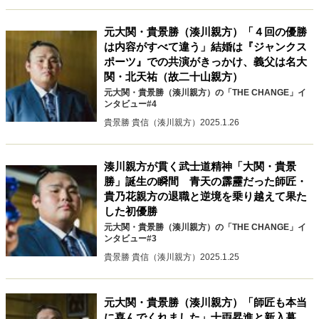
40代からの景色
50代のリアル
美しさの哲学
元大関・貴景勝（湊川親方）「４回の優勝
パートナーとの歩み方
親になるということ
は内容がすべて違う」結婚は『ジャンクス
病が教えてくれたこと
移住という選択
ポーツ』での共演がきっかけ、義父は名大
熱狂できるもの
一生モノの愛用品
関・北天祐（故二十山親方）
私を彩るエッセンス
60代のネクストステージ
元大関・貴景勝（湊川親方）の「THE CHANGE」イ
70代のグランドデザイン
ンタビュー#4
貴景勝 貴信（湊川親方）
2025.1.26
社会・カルチャー・マネー
湊川親方が貫く武士道精神「大関・貴景
勝」誕生の瞬間 青天の霹靂だった師匠・
地域とつながる/お金との付き合い方
貴乃花親方の退職と逆境を乗り越えて果た
した初優勝
元大関・貴景勝（湊川親方）の「THE CHANGE」イ
ンタビュー#3
貴景勝 貴信（湊川親方）
2025.1.25
元大関・貴景勝（湊川親方）「師匠も本当
に喜んでくれました」十両昇進と新入幕、