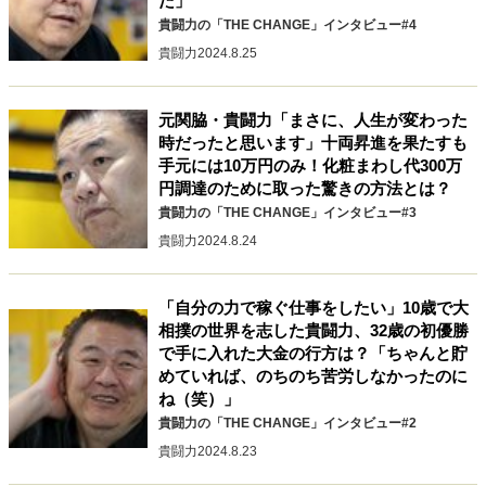
た」
貴闘力の「THE CHANGE」インタビュー#4
貴闘力
2024.8.25
元関脇・貴闘力「まさに、人生が変わった
時だったと思います」十両昇進を果たすも
手元には10万円のみ！化粧まわし代300万
円調達のために取った驚きの方法とは？
貴闘力の「THE CHANGE」インタビュー#3
貴闘力
2024.8.24
「自分の力で稼ぐ仕事をしたい」10歳で大
相撲の世界を志した貴闘力、32歳の初優勝
で手に入れた大金の行方は？「ちゃんと貯
めていれば、のちのち苦労しなかったのに
ね（笑）」
貴闘力の「THE CHANGE」インタビュー#2
貴闘力
2024.8.23