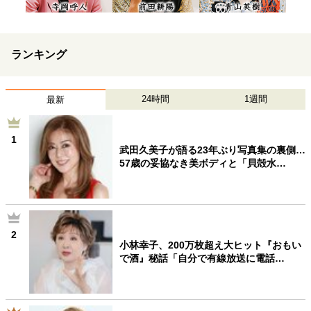
ランキング
24時間
1週間
最新
1
武田久美子が語る23年ぶり写真集の裏側…
57歳の妥協なき美ボディと「貝殻水…
2
小林幸子、200万枚超え大ヒット『おもい
で酒』秘話「自分で有線放送に電話…