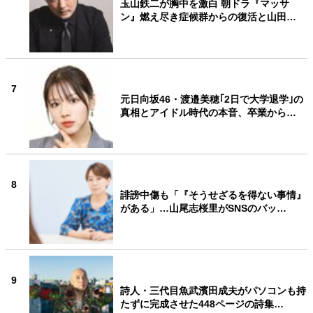
玉山鉄二が胸中を激白 朝ドラ『マッサ
ン』燃え尽き症候群からの復活と山田…
7
元日向坂46・渡邉美穂｢2日で大学退学｣の
真相とアイドル時代の本音、卒業から…
8
誹謗中傷も「『そうせざるを得ない事情』
がある」…山尾志桜里がSNSのバッ…
9
詩人・三代目魚武濱田成夫がパソコンも持
たずに完成させた448ページの詩集…