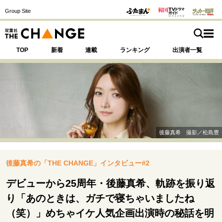
Group Site
TOP
新着
連載
ランキング
出演者一覧
注目の記事テーマで探す
SPECIAL
後藤真希 撮影／松島豊
サイトの核・哲学
後藤真希の「THE CHANGE」インタビュー#2
運命を変えた出会い
決断の裏側
挫折からの再起
未知への挑戦
プロフェッショナルの矜持
デビューから25周年・後藤真希、軌跡を振り返
表現者の葛藤
人生が動いた日
10代の挫折と原点
り「あのときは、ガチで寝ちゃいましたね
（笑）」めちゃイケ人気企画出演時の秘話を明