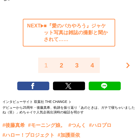
NEXT
■『愛のバカやろう』ジャケ
ット写真は雑誌の撮影と聞か
されて……
1
2
3
4
インタビューサイト 双葉社 THE CHANGE
デビューから25周年・後藤真希、軌跡を振り返り「あのときは、ガチで寝ちゃいました
ね（笑）」めちゃイケ人気企画出演時の秘話を明かす
#後藤真希
#モーニング娘。
#つんく
#ハロプロ
#ハロー！プロジェクト
#加護亜依