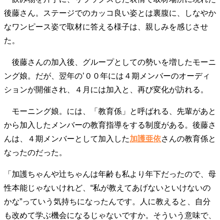
後藤さん。ステージでのカッコ良い姿とは裏腹に、しなやか
なワンピース姿で取材に答える様子は、親しみを感じさせ
た。
後藤さんの加入後、グループとしての勢いを増したモーニ
ング娘。だが、翌年の’００年には４期メンバーのオーディ
ションが開催され、４月には加入と、再び変化が訪れる。
モーニング娘。には、「教育係」と呼ばれる、先輩があと
から加入したメンバーの教育指導をする制度がある。後藤さ
んは、４期メンバーとして加入した
加護亜依
さんの教育係と
なったのだった。
「加護ちゃんや辻ちゃんは年齢も私より年下だったので、母
性本能じゃないけれど、“私が教えてあげないといけないの
かな”っていう気持ちになったんです。人に教えると、自分
も改めて学ぶ機会になるじゃないですか。そういう意味で、