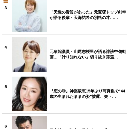
3
「天性の資質があった」元宝塚トップ剣幸
が語る後輩・天海祐希の別格の才……
4
元衆院議員・山尾志桜里が語る誹謗中傷動
画…「計り知れない」切り抜き落選…
5
『恋の罪』神楽坂恵15年ぶり写真集で“44
歳の生まれたままの姿”披露、夫・…
6