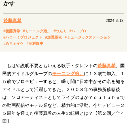
キャリア・働き方
かす
セカンドキャリアの描き方
独立という決断
大人の学び直し
ファーストキャリアを拓く
後藤真希
2024.8.12
夢を掴む選択
#後藤真希
#モーニング娘。
#つんく
#ハロプロ
#ハロー！プロジェクト
#加護亜依
#ミュージックステーション
#めちゃイケ
#岡村隆史
経営・ビジネス
リーダーの流儀
変革の原動力
次世代へのバトン
トップが描く未来
もはや説明不要ともいえる歌手・タレントの
後藤真希
。国
民的アイドルグループの
モーニング娘。
に１３歳で加入、１
５歳でソロデビューすると、瞬く間に日本中がその名を知る
マインドセット
アイドルとして活躍してきた。２００８年の事務所移籍後
重圧との向き合い方
一流のルーティン
20代の現在地
は、ソロアーティストとしてライブのほかＹｏｕＴｕｂｅで
忘れられない言葉
10代・20代の土台
の動画配信やモデル業など、精力的に活動。今年デビュー２
５周年を迎えた後藤真希の人生の転機とは？【第２回／全４
回】
ライフスタイル・生き方