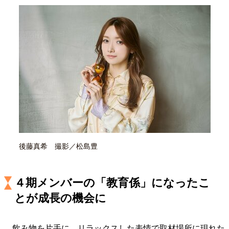
40代からの景色
美しさの哲学
パートナーとの歩み方
親になるということ
病が教えてくれたこと
移住という選択
熱狂できるもの
一生モノの愛用品
私を彩るエッセンス
60代のネクストステージ
70代のグランドデザイン
社会・カルチャー・マネー
地域とつながる/お金との付き合い方
後藤真希 撮影／松島豊
４期メンバーの「教育係」になったこ
とが成長の機会に
飲み物を片手に、リラックスした表情で取材場所に現れた