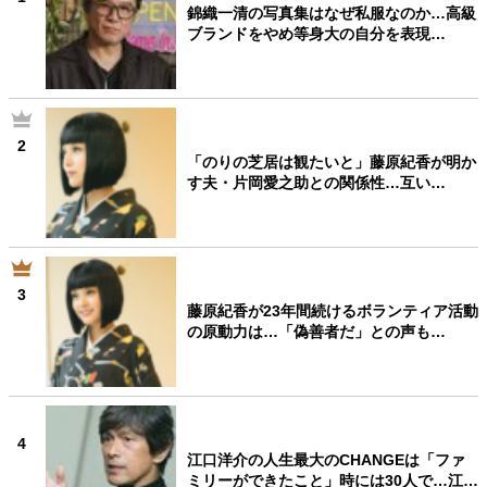
錦織一清の写真集はなぜ私服なのか…高級
ブランドをやめ等身大の自分を表現…
2
「のりの芝居は観たいと」藤原紀香が明か
す夫・片岡愛之助との関係性…互い…
3
藤原紀香が23年間続けるボランティア活動
の原動力は…「偽善者だ」との声も…
4
江口洋介の人生最大のCHANGEは「ファ
ミリーができたこと」時には30人で…江…