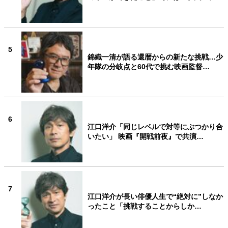
5
錦織一清が語る還暦からの新たな挑戦…少
年隊の分岐点と60代で挑む映画監督…
6
江口洋介「同じレベルで対等にぶつかり合
いたい」 映画『開戦前夜』で共演…
7
江口洋介が長い俳優人生で“絶対に”しなか
ったこと「挑戦することからしか…