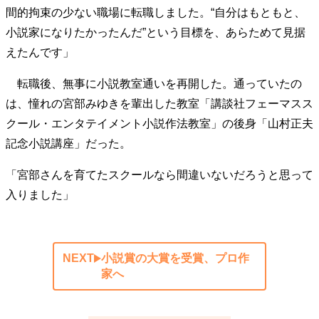
間的拘束の少ない職場に転職しました。“自分はもともと、
40代からの景色
50代のリアル
美しさの哲学
小説家になりたかったんだ”という目標を、あらためて見据
パートナーとの歩み方
親になるということ
病が教えてくれたこと
移住という選択
えたんです」
熱狂できるもの
一生モノの愛用品
転職後、無事に小説教室通いを再開した。通っていたの
私を彩るエッセンス
60代のネクストステージ
70代のグランドデザイン
は、憧れの宮部みゆきを輩出した教室「講談社フェーマスス
クール・エンタテイメント小説作法教室」の後身「山村正夫
記念小説講座」だった。
社会・カルチャー・マネー
「宮部さんを育てたスクールなら間違いないだろうと思って
地域とつながる/お金との付き合い方
入りました」
NEXT
小説賞の大賞を受賞、プロ作
家へ