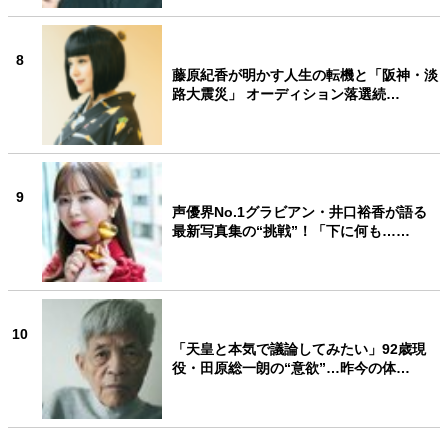
8
藤原紀香が明かす人生の転機と「阪神・淡
路大震災」 オーディション落選続…
9
声優界No.1グラビアン・井口裕香が語る
最新写真集の“挑戦”！「下に何も……
10
「天皇と本気で議論してみたい」92歳現
役・田原総一朗の“意欲”…昨今の体…