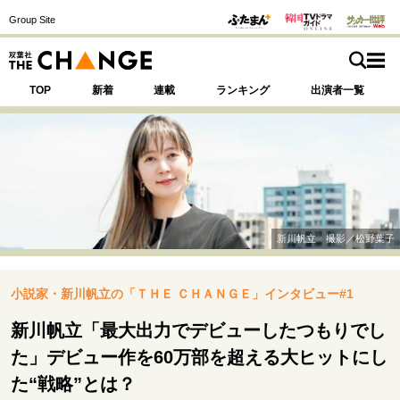
Group Site
TOP
新着
連載
ランキング
出演者一覧
注目の記事テーマで探す
SPECIAL
新川帆立 撮影／松野葉子
サイトの核・哲学
小説家・新川帆立の「ＴＨＥ ＣＨＡＮＧＥ」インタビュー#1
運命を変えた出会い
決断の裏側
挫折からの再起
未知への挑戦
プロフェッショナルの矜持
新川帆立「最大出力でデビューしたつもりでし
表現者の葛藤
人生が動いた日
10代の挫折と原点
た」デビュー作を60万部を超える大ヒットにし
た“戦略”とは？