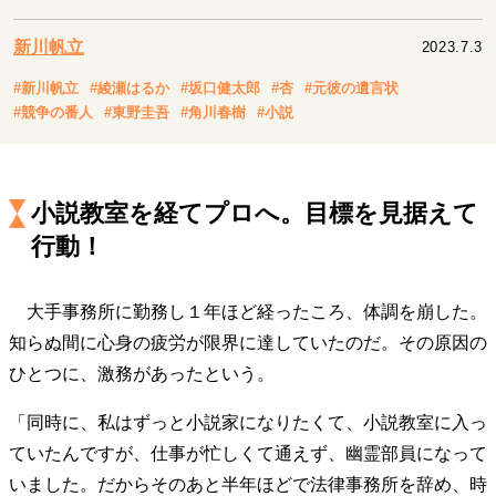
キャリア・働き方
セカンドキャリアの描き方
独立という決断
新川帆立
2023.7.3
大人の学び直し
ファーストキャリアを拓く
#新川帆立
#綾瀬はるか
#坂口健太郎
#杏
#元彼の遺言状
夢を掴む選択
#競争の番人
#東野圭吾
#角川春樹
#小説
経営・ビジネス
小説教室を経てプロへ。目標を見据えて
リーダーの流儀
変革の原動力
次世代へのバトン
行動！
トップが描く未来
大手事務所に勤務し１年ほど経ったころ、体調を崩した。
マインドセット
知らぬ間に心身の疲労が限界に達していたのだ。その原因の
重圧との向き合い方
一流のルーティン
20代の現在地
ひとつに、激務があったという。
忘れられない言葉
10代・20代の土台
「同時に、私はずっと小説家になりたくて、小説教室に入っ
ていたんですが、仕事が忙しくて通えず、幽霊部員になって
ライフスタイル・生き方
いました。だからそのあと半年ほどで法律事務所を辞め、時