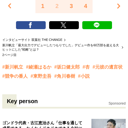
1
2
3
4
インタビューサイト 双葉社 THE CHANGE
新川帆立「最大出力でデビューしたつもりでした」デビュー作を60万部を超える大
ヒットにした“戦略”とは？
2ページ目
#新川帆立
#綾瀬はるか
#坂口健太郎
#杏
#元彼の遺言状
#競争の番人
#東野圭吾
#角川春樹
#小説
Key person
Sponsored
ゴンドラ代表・古江恵治さん「仕事を通して