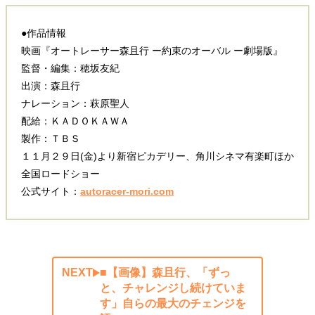
●作品情報
映画『オートレーサー森且行 ー約束のオーバル ー劇場版』
監督・編集：穂坂友紀
出演：森且行
ナレーション：萩原聖人
配給：ＫＡＤＯＫＡＷＡ
製作：ＴＢＳ
１１月２９日(金)より新宿ピカデリー、角川シネマ有楽町ほか
全国ロードショー
公式サイト​：
autoracer-mori.com
NEXT
■【画像】森且行、「ずっ
と、チャレンジし続けていま
す」自らの最大のチェンジを