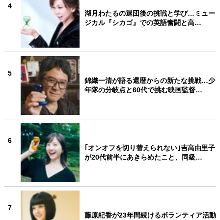
4
湖月わたるの退団後の挑戦と学び…ミュー
ジカル『シカゴ』での英語奮闘と高…
5
錦織一清が語る還暦からの新たな挑戦…少
年隊の分岐点と60代で挑む映画監督…
6
｢オンオフを切り替えられない｣吉高由里子
が20代前半にあきらめたこと、同級…
7
藤原紀香が23年間続けるボランティア活動