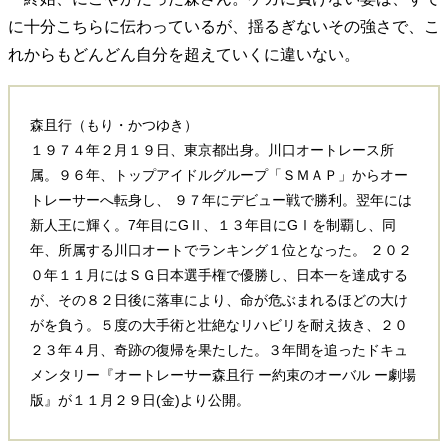
に十分こちらに伝わっているが、揺るぎないその強さで、こ
れからもどんどん自分を超えていくに違いない。
森且行（もり・かつゆき）
１９７４年２月１９日、東京都出身。川口オートレース所
属。９６年、トップアイドルグループ「ＳＭＡＰ」からオー
トレーサーへ転身し、 ９７年にデビュー戦で勝利。翌年には
新人王に輝く。7年目にGⅡ、１３年目にGⅠを制覇し、同
年、所属する川口オートでランキング１位となった。 ２０２
０年１１月にはＳＧ日本選手権で優勝し、日本一を達成する
が、その８２日後に落車により、命が危ぶまれるほどの大け
がを負う。５度の大手術と壮絶なリハビリを耐え抜き、２０
２３年４月、奇跡の復帰を果たした。３年間を追ったドキュ
メンタリー『オートレーサー森且行 ー約束のオーバル ー劇場
版』が１１月２９日(金)より公開。