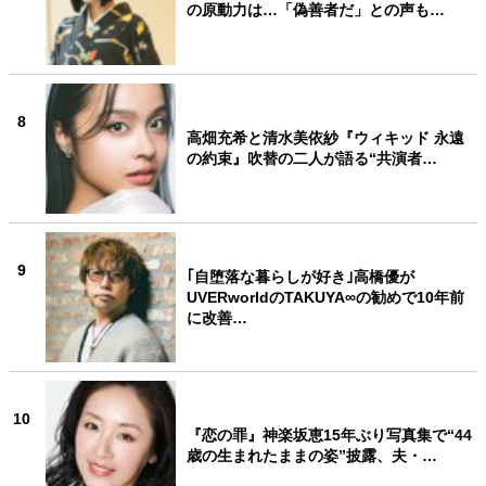
の原動力は…「偽善者だ」との声も…
8
高畑充希と清水美依紗『ウィキッド 永遠
の約束』吹替の二人が語る“共演者…
9
｢自堕落な暮らしが好き｣高橋優が
UVERworldのTAKUYA∞の勧めで10年前
に改善…
10
『恋の罪』神楽坂恵15年ぶり写真集で“44
歳の生まれたままの姿”披露、夫・…