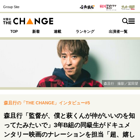
Group Site
TOP
新着
連載
ランキング
出演者一覧
注目の記事テーマで探す
SPECIAL
森且行 撮影／冨田望
サイトの核・哲学
森且行の「THE CHANGE」インタビュー#5
運命を変えた出会い
決断の裏側
挫折からの再起
未知への挑戦
プロフェッショナルの矜持
森且行「監督が、僕と萩くんが仲がいいのを知
表現者の葛藤
人生が動いた日
10代の挫折と原点
ってたみたいで」3年B組の同級生がドキュメ
ンタリー映画のナレーションを担当「超、嬉し