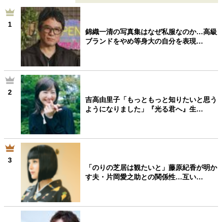
1
錦織一清の写真集はなぜ私服なのか…高級
ブランドをやめ等身大の自分を表現…
2
吉高由里子「もっともっと知りたいと思う
ようになりました」『光る君へ』生…
3
「のりの芝居は観たいと」藤原紀香が明か
す夫・片岡愛之助との関係性…互い…