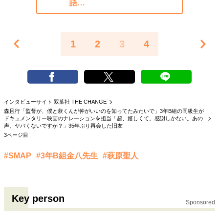
語…
1
2
3
4
インタビューサイト 双葉社 THE CHANGE
森且行「監督が、僕と萩くんが仲がいいのを知ってたみたいで」3年B組の同級生が
ドキュメンタリー映画のナレーションを担当「超、嬉しくて。感謝しかない。あの
声、ヤバくないですか？」35年ぶり再会した旧友
3ページ目
#SMAP
#3年B組金八先生
#萩原聖人
Key person
Sponsored