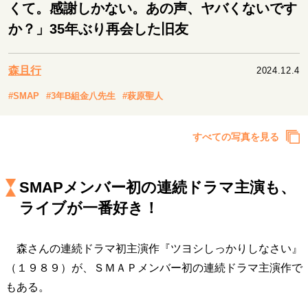
キャリア・働き方
くて。感謝しかない。あの声、ヤバくないです
か？」35年ぶり再会した旧友
セカンドキャリアの描き方
独立という決断
大人の学び直し
ファーストキャリアを拓く
夢を掴む選択
森且行
2024.12.4
#SMAP
#3年B組金八先生
#萩原聖人
経営・ビジネス
すべての写真を見る
リーダーの流儀
変革の原動力
次世代へのバトン
トップが描く未来
SMAPメンバー初の連続ドラマ主演も、
ライブが一番好き！
マインドセット
重圧との向き合い方
一流のルーティン
20代の現在地
忘れられない言葉
10代・20代の土台
森さんの連続ドラマ初主演作『ツヨシしっかりしなさい』
（１９８９）が、ＳＭＡＰメンバー初の連続ドラマ主演作で
もある。
ライフスタイル・生き方