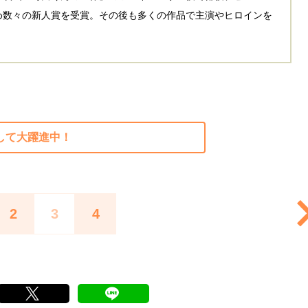
め数々の新人賞を受賞。その後も多くの作品で主演やヒロインを
として大躍進中！
2
3
4