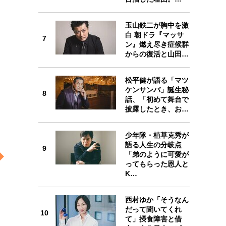
玉山鉄二が胸中を激
7
白 朝ドラ『マッサ
7
ン』燃え尽き症候群
からの復活と山田…
松平健が語る「マツ
ケンサンバ」誕生秘
8
8
話、「初めて舞台で
披露したとき、お…
少年隊・植草克秀が
語る人生の分岐点
9
「弟のように可愛が
9
ってもらった恩人と
K…
西村ゆか「そうなん
だって聞いてくれ
10
て」摂食障害と借
10