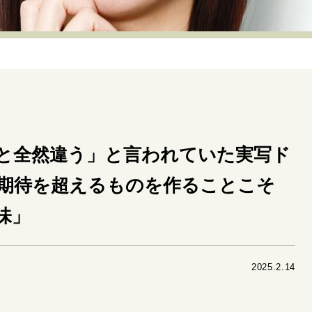
リーダーの流儀
変革の原動力
次世代へのバトン
トッ
重圧との向き合い方
一流のルーティン
20代の現在地
40代からの景色
50代のリアル
美しさの哲学
パートナ
病が教えてくれたこと
移住という選択
熱狂できるもの
私を彩るエッセンス
60代のネクストステージ
70代のグランド
と全然違う」と言われていた実写ド
期待を超えるものを作ることこそ
地域とつながる/お金との付き合い方
味」
2025.2.14