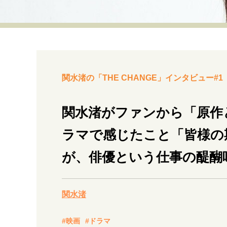
経営・ビジネス
マインドセット
ライフスタイル・生き方
関水渚の「THE CHANGE」インタビュー#1
関水渚がファンから「原作
ラマで感じたこと「皆様の
社会・カルチャー・マネー
が、俳優という仕事の醍醐
関水渚
#映画
#ドラマ