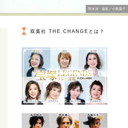
プが描く未来
関水渚 撮影／小島愛子
忘れられない言葉
10代・20代の土台
双葉社 THE CHANGEとは？
ーとの歩み方
親になるということ
一生モノの愛用品
デザイン