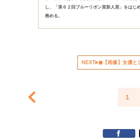
し、「第６２回ブルーリボン賞新人賞」をはじ
務める。
NEXT
◼︎【画像】女優
1