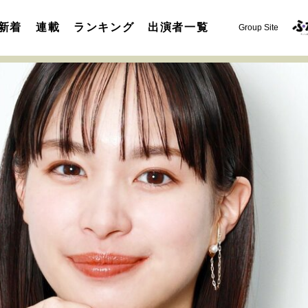
新着
連載
ランキング
出演者一覧
Group Site
運命を変えた出会い
決断の裏側
挫折からの再起
未知
表現者の葛藤
人生が動いた日
10代の挫折と原点
セカンドキャリアの描き方
独立という決断
大人の学び直し
夢を掴む選択