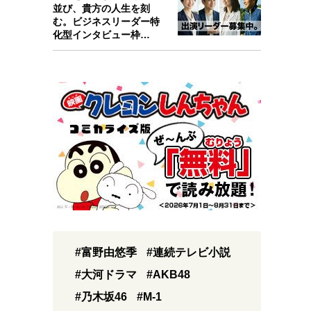
並び、貴方の人生を刻
む。ビジネスリーダー特
化型インタビュー枠
『Key person』始…
#富野由悠季
#連続テレビ小説
#大河ドラマ
#AKB48
#乃木坂46
#M-1