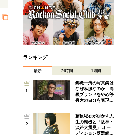
ランキング
24時間
1週間
最新
錦織一清の写真集は
なぜ私服なのか…高
1
1
級ブランドをやめ等
身大の自分を表現…
藤原紀香が明かす人
生の転機と「阪神・
2
2
淡路大震災」 オー
ディション落選続…