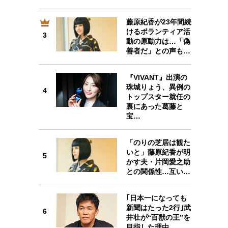
藤原紀香が23年間続
けるボランティア活
3
3
動の原動力は…「偽
善者だ」との声も…
『VIVANT』出演の
珠城りょう、異例の
4
4
トップスター就任の
裏にあった葛藤と
宝…
「のりの芝居は観た
5
いと」藤原紀香が明
5
かす夫・片岡愛之助
との関係性…互い…
｢日本一になっても
6
新聞はたった2行｣武
6
井壮が“百獣の王”を
目指した理由。…