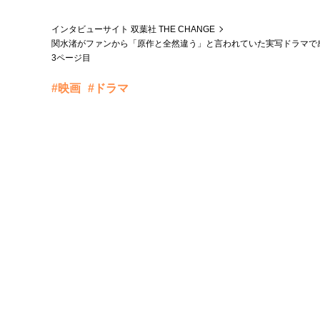
インタビューサイト 双葉社 THE CHANGE
関水渚がファンから「原作と全然違う」と言われていた実写ドラマで
3ページ目
#映画
#ドラマ