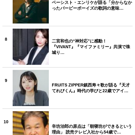
ベーシスト・エンリケが語る「分からなか
ったバービーボーイズの歌詞の意味…
8
二宮和也の“神対応”に感動！
『VIVANT』『マイファミリー』共演で珠
城り…
9
FRUITS ZIPPER鎮西寿々歌が語る『天才
てれびくん』時代の学びと22歳でアイ…
10
辛坊治郎の原点は「朝寝坊ができるという
理由」 読売テレビ入社から54歳で…