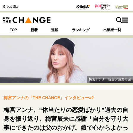
Group Site
TOP
新着
連載
ランキング
出演者一覧
注目の記事テーマで探す
SPECIAL
梅宮アンナ 撮影／曳野若菜
サイトの核・哲学
梅宮アンナの「THE CHANGE」インタビュー#2
運命を変えた出会い
決断の裏側
挫折からの再起
未知への挑戦
プロフェッショナルの矜持
梅宮アンナ、“体当たりの恋愛ばかり”過去の自
表現者の葛藤
人生が動いた日
10代の挫折と原点
身を振り返り、梅宮辰夫に感謝「自分を守り大
事にできたのは父のおかげ。娘で心からよかっ