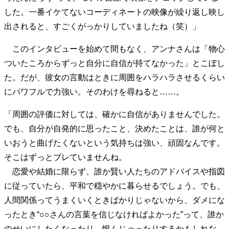
40代からの景色
50代のリアル
美しさの哲学
した。一番イケてないコーディネートの映像が繰り返し映し
パートナーとの歩み方
親になるということ
出されると、すごくがっかりしていましたね（笑）」
病が教えてくれたこと
移住という選択
熱狂できるもの
一生モノの愛用品
このインタビューを始めて間もなく、アンナさんは「物心
私を彩るエッセンス
60代のネクストステージ
ついたころからずっと自分に自信が持てなかった」とこぼし
70代のグランドデザイン
た。だが、彼女の言動はときに周囲をハラハラさせるくらい
にパワフルで力強い。そのわけを尋ねると……。
社会・カルチャー・マネー
「周囲の評価に対しては、確かに自信がありませんでした。
でも、自分が自発的に思ったこと、決めたことは、誰が何と
地域とつながる/お金との付き合い方
いおうと曲げたくないという気持ちは強い、頑固なんです。
そこはずっとブレていませんね。
恋愛や結婚に限らず、誰か賢い人たちのアドバイスや指図
に従っていたら、平和で穏やかに暮らせるでしょう。でも、
人間関係ってうまくいくときばかりじゃないから、ダメにな
ったとき“○○さんの言葉を信じなければよかった”って、誰か
のせいにしたくなったり、恨んじゃったりするかもしれな