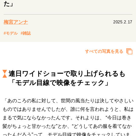
キャリア・働き方
た」
セカンドキャリアの描き方
独立という決断
大人の学び直し
ファーストキャリアを拓く
梅宮アンナ
2025.2.17
夢を掴む選択
#モデル
#雑誌
経営・ビジネス
すべての写真を見る
リーダーの流儀
変革の原動力
次世代へのバトン
トップが描く未来
連日ワイドショーで取り上げられるも
「モデル目線で映像をチェック」
マインドセット
「あのころの私に対して、世間の風当たりは決してやさしい
重圧との向き合い方
一流のルーティン
20代の現在地
ものではありませんでしたが、誰に何を言われようと、私は
忘れられない言葉
10代・20代の土台
まるで気にならなかったんです。それよりは、 “今日は巻き
髪がちょっと甘かったな”とか、“どうしてあの服を着てなか
ライフスタイル・生き方
ったんだろう”って、モデル目線で映像をチェックしていま