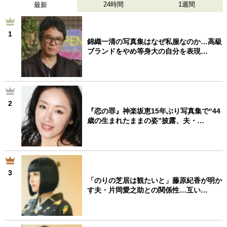
24時間
1週間
最新
1
錦織一清の写真集はなぜ私服なのか…高級
ブランドをやめ等身大の自分を表現…
2
『恋の罪』神楽坂恵15年ぶり写真集で“44
歳の生まれたままの姿”披露、夫・…
3
「のりの芝居は観たいと」藤原紀香が明か
す夫・片岡愛之助との関係性…互い…