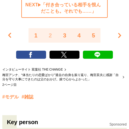
NEXT
「付き合っている相手を恨ん
だことも。それでも……」
1
2
3
4
5
インタビューサイト 双葉社 THE CHANGE
梅宮アンナ、“体当たりの恋愛ばかり”過去の自身を振り返り、梅宮辰夫に感謝「自
分を守り大事にできたのは父のおかげ。娘で心からよかった」
2ページ目
#モデル
#雑誌
Key person
Sponsored