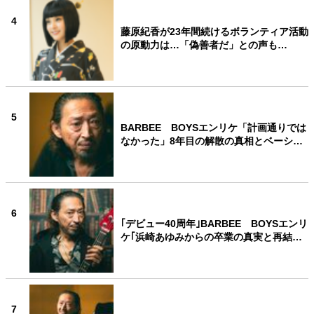
4
藤原紀香が23年間続けるボランティア活動
の原動力は…「偽善者だ」との声も…
5
BARBEE BOYSエンリケ「計画通りでは
なかった」8年目の解散の真相とベーシ…
6
｢デビュー40周年｣BARBEE BOYSエンリ
ケ｢浜崎あゆみからの卒業の真実と再結…
7