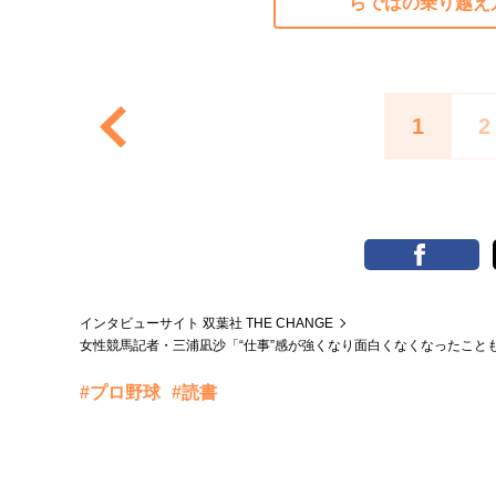
らではの乗り越え
1
2
インタビューサイト 双葉社 THE CHANGE
女性競馬記者・三浦凪沙「“仕事”感が強くなり面白くなくなったこと
#プロ野球
#読書