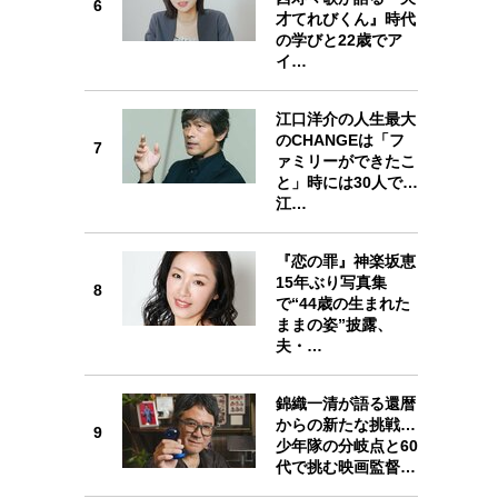
6
才てれびくん』時代
6
の学びと22歳でア
イ…
江口洋介の人生最大
のCHANGEは「フ
7
7
ァミリーができたこ
と」時には30人で…
江…
『恋の罪』神楽坂恵
8
15年ぶり写真集
8
で“44歳の生まれた
ままの姿”披露、
夫・…
9
錦織一清が語る還暦
からの新たな挑戦…
9
少年隊の分岐点と60
代で挑む映画監督…