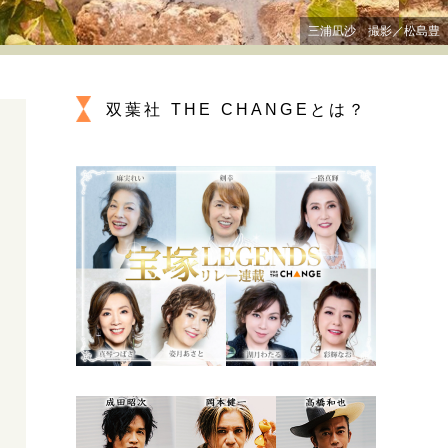
プが描く未来
三浦凪沙 撮影／松島豊
忘れられない言葉
10代・20代の土台
双葉社 THE CHANGEとは？
親になるということ
一生モノの愛用品
デザイン