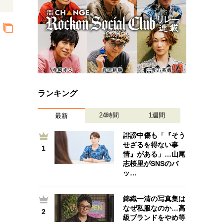
ランキング
24時間
1週間
最新
誹謗中傷も「『そう
せざるを得ない事
1
1
情』がある」…山尾
志桜里がSNSのバ
ッ…
錦織一清の写真集は
2
なぜ私服なのか…高
2
級ブランドをやめ等