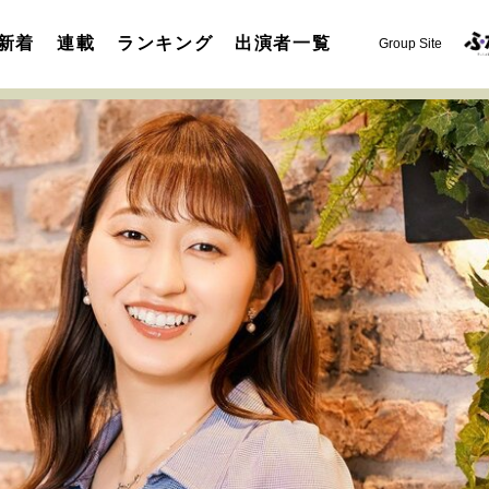
新着
連載
ランキング
出演者一覧
Group Site
運命を変えた出会い
決断の裏側
挫折からの再起
未知
表現者の葛藤
人生が動いた日
10代の挫折と原点
セカンドキャリアの描き方
独立という決断
大人の学び直し
夢を掴む選択