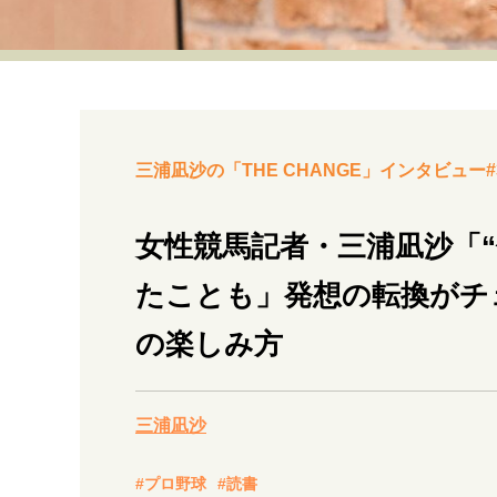
経営・ビジネス
マインドセット
ライフスタイル・生き方
三浦凪沙の「THE CHANGE」インタビュー#
女性競馬記者・三浦凪沙「
たことも」発想の転換がチ
社会・カルチャー・マネー
の楽しみ方
三浦凪沙
#プロ野球
#読書