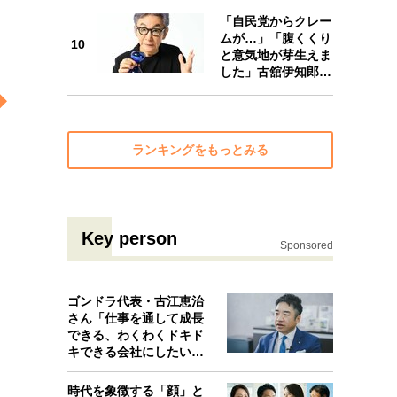
10
「自民党からクレー
ムが…」「腹くくり
10
と意気地が芽生えま
した」古舘伊知郎…
ランキングをもっとみる
Key person
Sponsored
ゴンドラ代表・古江恵治
さん「仕事を通して成長
できる、わくわくドキド
キできる会社にしたいと
考えたんで…
時代を象徴する「顔」と