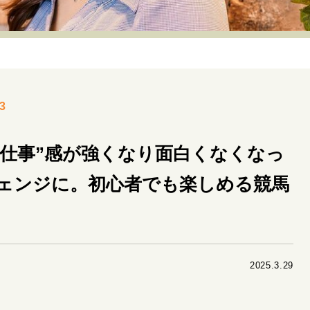
リーダーの流儀
変革の原動力
次世代へのバトン
トッ
重圧との向き合い方
一流のルーティン
20代の現在地
40代からの景色
美しさの哲学
パートナーとの歩み方
3
病が教えてくれたこと
移住という選択
熱狂できるもの
私を彩るエッセンス
60代のネクストステージ
70代のグランド
“仕事”感が強くなり面白くなくなっ
ェンジに。初心者でも楽しめる競馬
地域とつながる/お金との付き合い方
2025.3.29