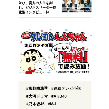
並び、貴方の人生を刻
む。ビジネスリーダー特
化型インタビュー枠
『Key person』始…
#富野由悠季
#連続テレビ小説
#大河ドラマ
#AKB48
#乃木坂46
#M-1