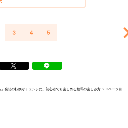
方
3
4
5
も」発想の転換がチェンジに。初心者でも楽しめる競馬の楽しみ方
2ページ目