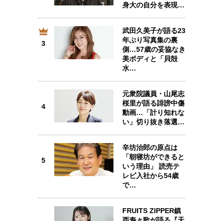
身大の自分を表現…
武田久美子が語る23
年ぶり写真集の裏
3
3
側…57歳の妥協なき
美ボディと「貝殻
水…
元衆院議員・山尾志
桜里が語る誹謗中傷
4
4
動画…「計り知れな
い」切り抜き落選…
辛坊治郎の原点は
「朝寝坊ができると
5
いう理由」 読売テ
5
レビ入社から54歳
で…
FRUITS ZIPPER鎮
西寿々歌が語る『天