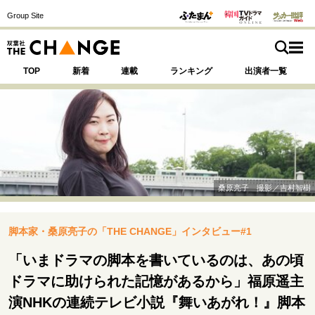
Group Site
TOP
新着
連載
ランキング
出演者一覧
注目の記事テーマで探す
SPECIAL
桑原亮子 撮影／吉村智樹
サイトの核・哲学
脚本家・桑原亮子の「THE CHANGE」インタビュー#1
運命を変えた出会い
決断の裏側
挫折からの再起
未知への挑戦
プロフェッショナルの矜持
「いまドラマの脚本を書いているのは、あの頃
表現者の葛藤
人生が動いた日
10代の挫折と原点
ドラマに助けられた記憶があるから」福原遥主
演NHKの連続テレビ小説『舞いあがれ！』脚本