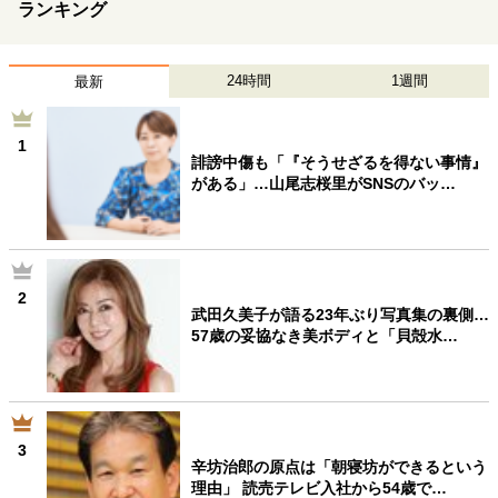
ランキング
24時間
1週間
最新
1
誹謗中傷も「『そうせざるを得ない事情』
がある」…山尾志桜里がSNSのバッ…
2
武田久美子が語る23年ぶり写真集の裏側…
57歳の妥協なき美ボディと「貝殻水…
3
辛坊治郎の原点は「朝寝坊ができるという
理由」 読売テレビ入社から54歳で…