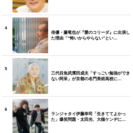
4
俳優・藤竜也が『愛のコリーダ』に出演し
た理由「“怖いからやらない”とい…
5
三代目魚武濱田成夫「すっごい勉強ができ
ない阿呆」が京都の名門美術高校に…
6
ランジャタイ伊藤幸司「生きててよかっ
た」爆笑問題・太田光、大槻ケンヂに…