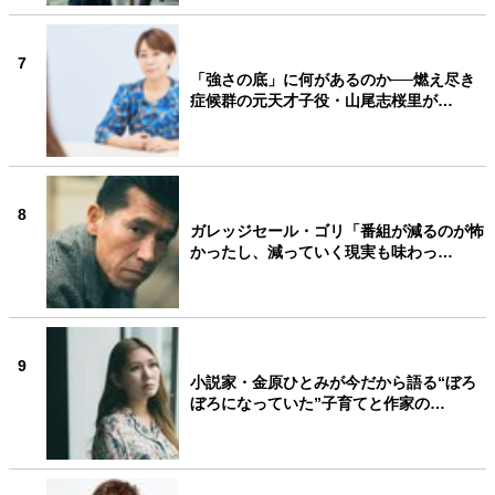
7
「強さの底」に何があるのか──燃え尽き
症候群の元天才子役・山尾志桜里が…
8
ガレッジセール・ゴリ「番組が減るのが怖
かったし、減っていく現実も味わっ…
9
小説家・金原ひとみが今だから語る“ぼろ
ぼろになっていた”子育てと作家の…