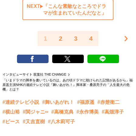
NEXT
「こんな素敵なところでドラ
マが生まれていたんだなと」
1
2
3
4
インタビューサイト 双葉社 THE CHANGE
「いまドラマの脚本を書いているのは、あの頃ドラマに助けられた記憶があるから」福
原遥主演NHKの連続テレビ小説『舞いあがれ！』脚本家・桑原亮子の「人生最大の危
機」とは？
#連続テレビ小説
#舞いあがれ！
#福原遥
#赤楚衛二
#横山裕
#関ジャニ∞
#高橋克典
#永作博美
#高畑淳子
#ピース
#又吉直樹
#八木莉可子