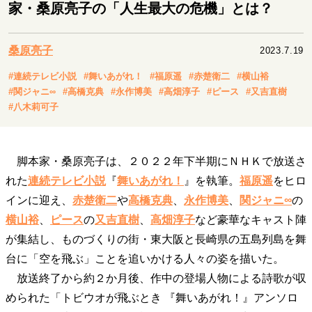
キャリア・働き方
家・桑原亮子の「人生最大の危機」とは？
セカンドキャリアの描き方
独立という決断
大人の学び直し
ファーストキャリアを拓く
桑原亮子
2023.7.19
夢を掴む選択
#連続テレビ小説
#舞いあがれ！
#福原遥
#赤楚衛二
#横山裕
#関ジャニ∞
#高橋克典
#永作博美
#高畑淳子
#ピース
#又吉直樹
#八木莉可子
経営・ビジネス
リーダーの流儀
変革の原動力
次世代へのバトン
トップが描く未来
脚本家・桑原亮子は、２０２２年下半期にＮＨＫで放送さ
れた
連続テレビ小説
『
舞いあがれ！
』を執筆。
福原遥
をヒロ
インに迎え、
赤楚衛二
や
高橋克典
、
永作博美
、
関ジャニ∞
の
マインドセット
横山裕
、
ピース
の
又吉直樹
、
高畑淳子
など豪華なキャスト陣
重圧との向き合い方
一流のルーティン
20代の現在地
が集結し、ものづくりの街・東大阪と長崎県の五島列島を舞
忘れられない言葉
10代・20代の土台
台に「空を飛ぶ」ことを追いかける人々の姿を描いた。
放送終了から約２か月後、作中の登場人物による詩歌が収
められた「トビウオが飛ぶとき 『舞いあがれ！』アンソロ
ライフスタイル・生き方