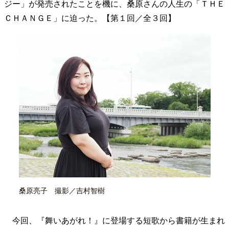
ジー」が発売されたことを機に、桑原さんの人生の「ＴＨＥ
40代からの景色
美しさの哲学
パートナーとの歩み方
ＣＨＡＮＧＥ」に迫った。【第１回／全３回】
親になるということ
病が教えてくれたこと
移住という選択
熱狂できるもの
一生モノの愛用品
私を彩るエッセンス
60代のネクストステージ
70代のグランドデザイン
社会・カルチャー・マネー
地域とつながる/お金との付き合い方
桑原亮子 撮影／吉村智樹
今回、『舞いあがれ！』に登場する短歌から書籍が生まれ