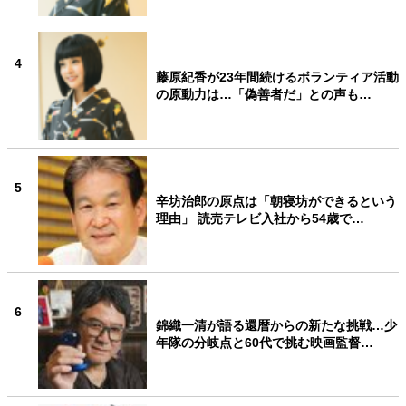
4
藤原紀香が23年間続けるボランティア活動
の原動力は…「偽善者だ」との声も…
5
辛坊治郎の原点は「朝寝坊ができるという
理由」 読売テレビ入社から54歳で…
6
錦織一清が語る還暦からの新たな挑戦…少
年隊の分岐点と60代で挑む映画監督…