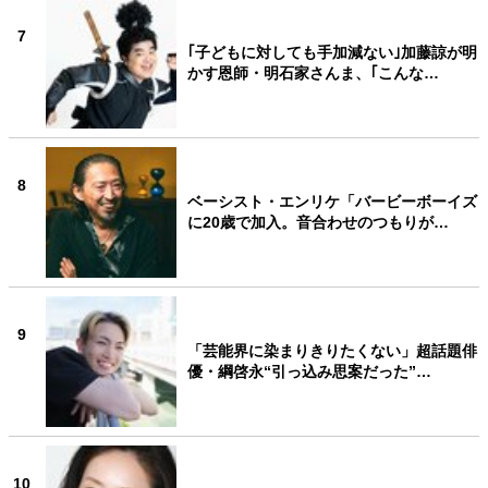
7
｢子どもに対しても手加減ない｣加藤諒が明
かす恩師・明石家さんま、｢こんな…
8
ベーシスト・エンリケ「バービーボーイズ
に20歳で加入。音合わせのつもりが…
9
「芸能界に染まりきりたくない」超話題俳
優・綱啓永“引っ込み思案だった”…
10