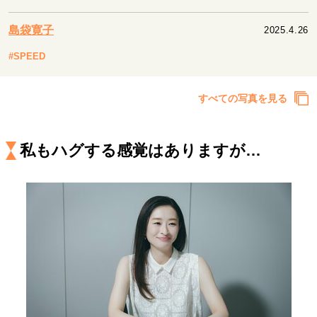
キャリア・働き方
セカンドキャリアの描き方
独立という決断
島袋寛子
2025.4.26
大人の学び直し
ファーストキャリアを拓く
#SPEED
夢を掴む選択
すべての写真を見る
経営・ビジネス
リーダーの流儀
変革の原動力
次世代へのバトン
私もハグする感覚はありますが…
トップが描く未来
マインドセット
重圧との向き合い方
一流のルーティン
20代の現在地
忘れられない言葉
10代・20代の土台
ライフスタイル・生き方