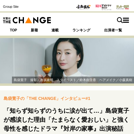
Group Site
TOP
新着
連載
ランキング
出演者一覧
注目の記事テーマで探す
SPECIAL
島袋寛子 撮影／有坂政晴 スタイリスト／鈴木由里香 ヘアメイク／小森真樹
サイトの核・哲学
島袋寛子の「THE CHANGE」インタビュー#1
運命を変えた出会い
決断の裏側
挫折からの再起
未知への挑戦
プロフェッショナルの矜持
「知らず知らずのうちに涙が出て…」島袋寛子
表現者の葛藤
人生が動いた日
10代の挫折と原点
が感涙した理由「たまらなく愛おしい」と強く
母性を感じたドラマ『対岸の家事』出演秘話