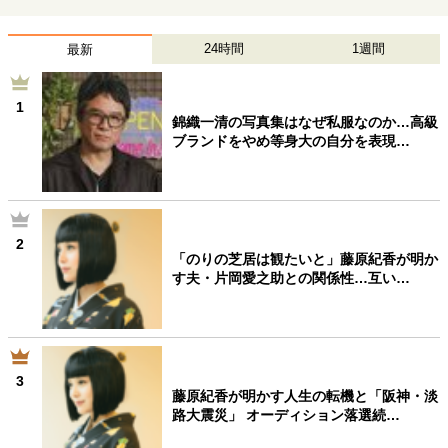
24時間
1週間
最新
1
錦織一清の写真集はなぜ私服なのか…高級
ブランドをやめ等身大の自分を表現…
2
「のりの芝居は観たいと」藤原紀香が明か
す夫・片岡愛之助との関係性…互い…
3
藤原紀香が明かす人生の転機と「阪神・淡
路大震災」 オーディション落選続…