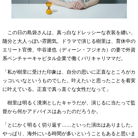
40代からの景色
50代のリアル
美しさの哲学
パートナーとの歩み方
親になるということ
病が教えてくれたこと
移住という選択
熱狂できるもの
一生モノの愛用品
この日の島袋さんは、真っ白なドレッシーな衣装を纏い、
私を彩るエッセンス
60代のネクストステージ
随分と大人っぽい雰囲気。ドラマで演じる樹里は、育休中の
70代のグランドデザイン
エリート官僚、中谷達也（ディーン・フジオカ）の妻で外資
系ベンチャーキャピタル企業で働くバリキャリママだ。
社会・カルチャー・マネー
「私が樹里に受けた印象は、自分の思いに正直なところがカ
地域とつながる/お金との付き合い方
ッコいいなというものでした。叶えたいと思ったことを着実
に叶えている。正直で真っ直ぐな女性だなって」
樹里は明るく溌溂としたキャラだが、演じるに当たって監
督から何かアドバイスはあったのだろうか。
「とにかく明るく切り返す……といった演出はありました。
やっぱり、海外にいる時間が多いということもあると思いま