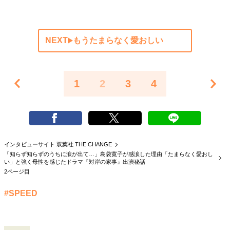
NEXT
もうたまらなく愛おしい
1
2
3
4
インタビューサイト 双葉社 THE CHANGE
「知らず知らずのうちに涙が出て…」島袋寛子が感涙した理由「たまらなく愛おし
い」と強く母性を感じたドラマ『対岸の家事』出演秘話
2ページ目
#SPEED