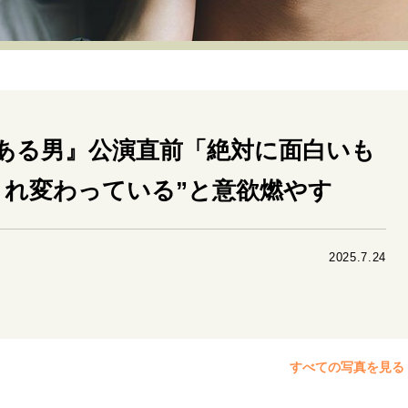
リーダーの流儀
変革の原動力
次世代へのバトン
トッ
重圧との向き合い方
一流のルーティン
20代の現在地
40代からの景色
50代のリアル
美しさの哲学
パートナ
ある男』公演直前「絶対に面白いも
病が教えてくれたこと
移住という選択
熱狂できるもの
私を彩るエッセンス
60代のネクストステージ
70代のグランド
まれ変わっている”と意欲燃やす
地域とつながる/お金との付き合い方
2025.7.24
すべての写真を見る