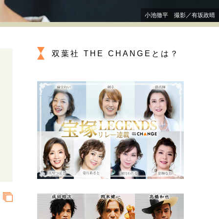
プが描く未来
小池徹平 撮影／有坂政晴
忘れられない言葉
10代・20代の土台
双葉社 THE CHANGEとは？
ーとの歩み方
親になるということ
一生モノの愛用品
デザイン