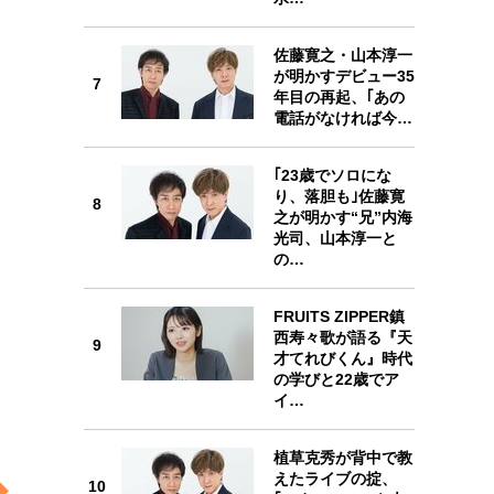
佐藤寛之・山本淳一
が明かすデビュー35
7
年目の再起、｢あの
電話がなければ今…
7
｢23歳でソロにな
り、落胆も｣佐藤寛
8
之が明かす“兄”内海
光司、山本淳一と
8
の…
FRUITS ZIPPER鎮
西寿々歌が語る『天
9
才てれびくん』時代
の学びと22歳でア
9
イ…
植草克秀が背中で教
えたライブの掟、
10