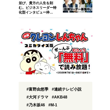
並び、貴方の人生を刻
む。ビジネスリーダー特
化型インタビュー枠
『Key person』始…
#富野由悠季
#連続テレビ小説
#大河ドラマ
#AKB48
#乃木坂46
#M-1