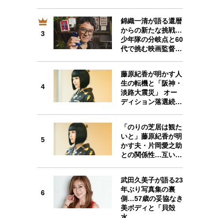
錦織一清が語る還暦
からの新たな挑戦…
3
3
少年隊の分岐点と60
代で挑む映画監督…
藤原紀香が明かす人
生の転機と「阪神・
4
4
淡路大震災」 オー
ディション落選続…
「のりの芝居は観た
いと」藤原紀香が明
5
かす夫・片岡愛之助
5
との関係性…互い…
武田久美子が語る23
年ぶり写真集の裏
6
側…57歳の妥協なき
美ボディと「貝殻
6
水…