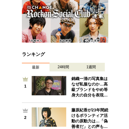
ランキング
24時間
1週間
最新
錦織一清の写真集は
なぜ私服なのか…高
1
1
級ブランドをやめ等
身大の自分を表現…
藤原紀香が23年間続
けるボランティア活
2
2
動の原動力は…「偽
善者だ」との声も…