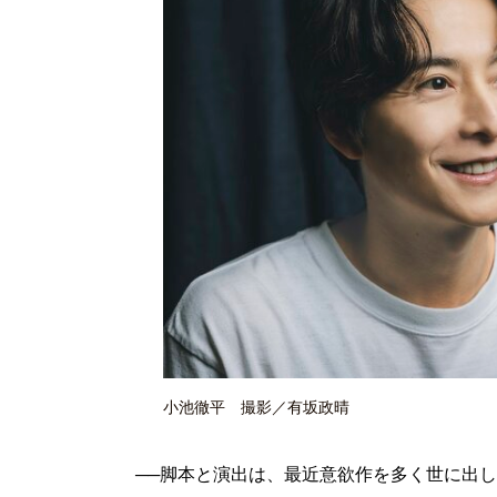
小池徹平 撮影／有坂政晴
──脚本と演出は、最近意欲作を多く世に出