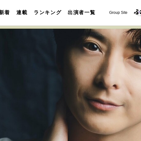
新着
連載
ランキング
出演者一覧
Group Site
運命を変えた出会い
決断の裏側
挫折からの再起
未知
表現者の葛藤
人生が動いた日
10代の挫折と原点
セカンドキャリアの描き方
独立という決断
大人の学び直し
夢を掴む選択