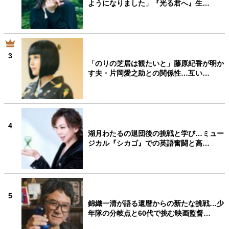
ようになりました」『光る君へ』生…
3
「のりの芝居は観たいと」藤原紀香が明か
す夫・片岡愛之助との関係性…互い…
4
湖月わたるの退団後の挑戦と学び…ミュー
ジカル『シカゴ』での英語奮闘と高…
5
錦織一清が語る還暦からの新たな挑戦…少
年隊の分岐点と60代で挑む映画監督…