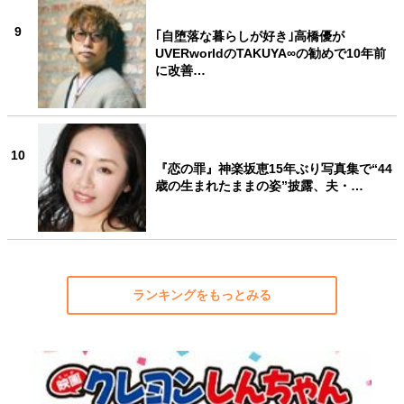
9
｢自堕落な暮らしが好き｣高橋優が
UVERworldのTAKUYA∞の勧めで10年前
に改善…
10
『恋の罪』神楽坂恵15年ぶり写真集で“44
歳の生まれたままの姿”披露、夫・…
ランキングをもっとみる