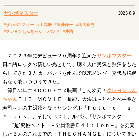
キャリア・働き方
セカンドキャリアの描き方
独立という決断
サンボマスター
2023.8.9
大人の学び直し
ファーストキャリアを拓く
#サンボマスター
#山口隆
#近藤洋一
#木内泰史
夢を掴む選択
#クレヨンしんちゃん
#バンド
#映画
経営・ビジネス
２０２３年にデビュー２０周年を迎えた
サンボマスター
。
リーダーの流儀
変革の原動力
次世代へのバトン
日本語ロックの新しい光として、聴く人に勇気と熱狂をもた
トップが描く未来
らしてきた３人は、バンドを組んで以来メンバー交代も脱退
もなく歌いつづけてきた。
節目の年に３ＤＣＧアニメ映画『しん次元！
クレヨンしん
マインドセット
ちゃん
ＴＨＥ ＭＯＶＩＥ 超能力大決戦～とべとべ手巻き
重圧との向き合い方
一流のルーティン
20代の現在地
寿司～』の主題歌となったシングル『Ｆｕｔｕｒｅ ｉｓ
忘れられない言葉
10代・20代の土台
Ｙｏｕｒｓ』、そしてベストアルバム『サンボマスタ
ー “超”究極ベスト －全員優勝Ｅｄｉｔｉｏｎ－』を発売
した３人のこれまでの「ＴＨＥＣＨＡＮＧＥ」について聞い
ライフスタイル・生き方