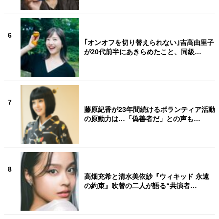
6
｢オンオフを切り替えられない｣吉高由里子
が20代前半にあきらめたこと、同級…
7
藤原紀香が23年間続けるボランティア活動
の原動力は…「偽善者だ」との声も…
8
高畑充希と清水美依紗『ウィキッド 永遠
の約束』吹替の二人が語る“共演者…