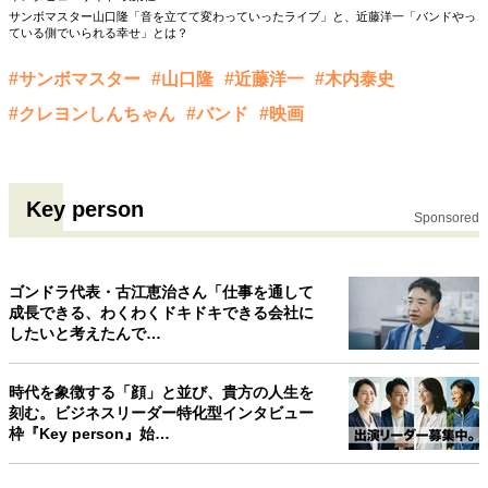
サンボマスター山口隆「音を立てて変わっていったライブ」と、近藤洋一「バンドやっ
ている側でいられる幸せ」とは？
#サンボマスター
#山口隆
#近藤洋一
#木内泰史
#クレヨンしんちゃん
#バンド
#映画
Key person
Sponsored
ゴンドラ代表・古江恵治さん「仕事を通して
成長できる、わくわくドキドキできる会社に
したいと考えたんで…
時代を象徴する「顔」と並び、貴方の人生を
刻む。ビジネスリーダー特化型インタビュー
枠『Key person』始…