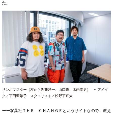
た。
40代からの景色
50代のリアル
美しさの哲学
パートナーとの歩み方
親になるということ
病が教えてくれたこと
移住という選択
熱狂できるもの
一生モノの愛用品
私を彩るエッセンス
60代のネクストステージ
70代のグランドデザイン
社会・カルチャー・マネー
地域とつながる/お金との付き合い方
サンボマスター（左から近藤洋一、山口隆、木内泰史） ヘアメイ
ク／下田亜希子 スタイリスト／松野下直大
ーー双葉社ＴＨＥ ＣＨＡＮＧＥというサイトなので、教え