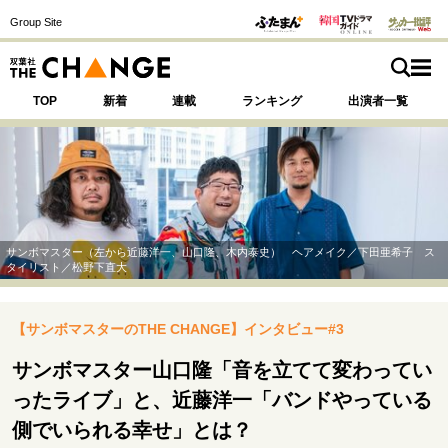
Group Site
TOP
新着
連載
ランキング
出演者一覧
注目の記事テーマで探す
SPECIAL
サンボマスター（左から近藤洋一、山口隆、木内泰史） ヘアメイク／下田亜希子 ス
タイリスト／松野下直大
サイトの核・哲学
【サンボマスターのTHE CHANGE】インタビュー#3
運命を変えた出会い
決断の裏側
挫折からの再起
未知への挑戦
プロフェッショナルの矜持
サンボマスター山口隆「音を立てて変わってい
表現者の葛藤
人生が動いた日
10代の挫折と原点
ったライブ」と、近藤洋一「バンドやっている
側でいられる幸せ」とは？