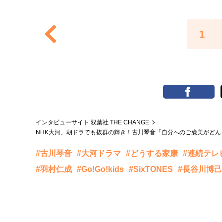
1
インタビューサイト 双葉社 THE CHANGE
NHK大河、朝ドラでも抜群の輝き！古川琴音「自分へのご褒美がど
#古川琴音
#大河ドラマ
#どうする家康
#連続テレ
#羽村仁成
#Go!Go!kids
#SixTONES
#長谷川博己