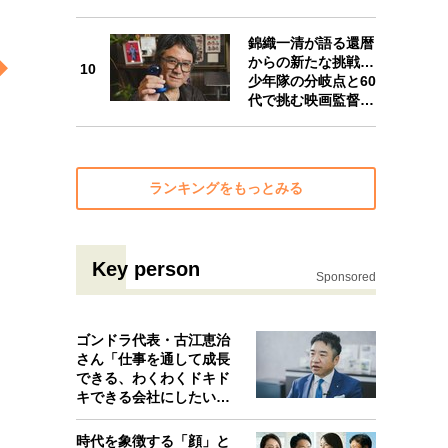
10
錦織一清が語る還暦
からの新たな挑戦…
10
少年隊の分岐点と60
代で挑む映画監督…
ランキングをもっとみる
Key person
Sponsored
ゴンドラ代表・古江恵治
さん「仕事を通して成長
できる、わくわくドキド
キできる会社にしたいと
考えたんで…
時代を象徴する「顔」と