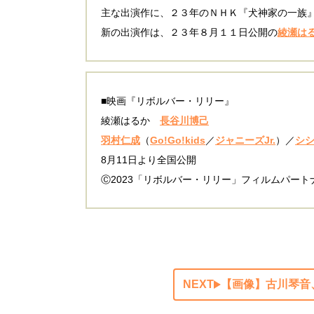
主な出演作に、２３年のＮＨＫ『犬神家の一族
新の出演作は、２３年８月１１日公開の
綾瀬は
■映画『リボルバー・リリー』
綾瀬はるか
長谷川博己
羽村仁成
（
Go!Go!kids
／
ジャニーズJr.
）／
シ
8月11日より全国公開
Ⓒ2023「リボルバー・リリー」フィルムパート
NEXT
【画像】古川琴音