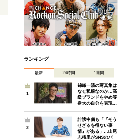
ランキング
24時間
1週間
最新
錦織一清の写真集は
なぜ私服なのか…高
1
1
級ブランドをやめ等
身大の自分を表現…
誹謗中傷も「『そう
せざるを得ない事
2
2
情』がある」…山尾
志桜里がSNSのバ