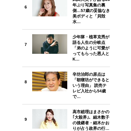
6
年ぶり写真集の裏
6
側…57歳の妥協なき
美ボディと「貝殻
水…
少年隊・植草克秀が
7
語る人生の分岐点
7
「弟のように可愛が
ってもらった恩人と
K…
8
辛坊治郎の原点は
「朝寝坊ができると
8
いう理由」 読売テ
レビ入社から54歳
で…
9
高市総理はまさかの
｢大殺界｣、細木数子
9
の後継者・細木かお
りが占う政界の行…