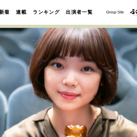
新着
連載
ランキング
出演者一覧
Group Site
運命を変えた出会い
決断の裏側
挫折からの再起
未知
表現者の葛藤
人生が動いた日
10代の挫折と原点
セカンドキャリアの描き方
独立という決断
大人の学び直し
夢を掴む選択