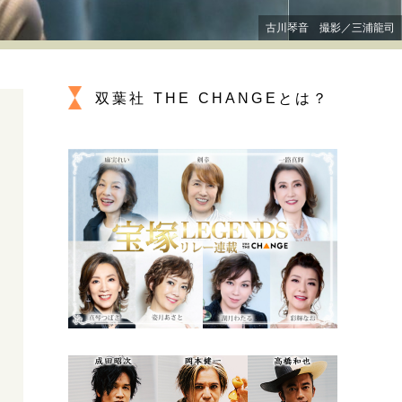
プが描く未来
古川琴音 撮影／三浦龍司
忘れられない言葉
10代・20代の土台
双葉社 THE CHANGEとは？
ーとの歩み方
親になるということ
一生モノの愛用品
デザイン