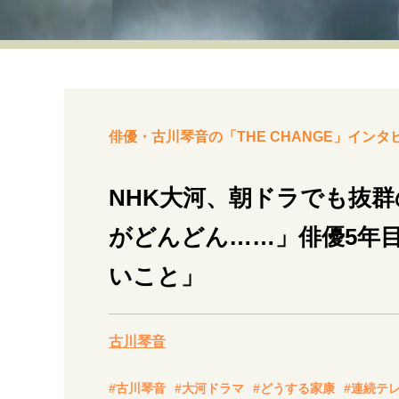
経営・ビジネス
マインドセット
ライフスタイル・生き方
俳優・古川琴音の「THE CHANGE」インタ
NHK大河、朝ドラでも抜
がどんどん……」俳優5年
社会・カルチャー・マネー
いこと」
古川琴音
#古川琴音
#大河ドラマ
#どうする家康
#連続テ