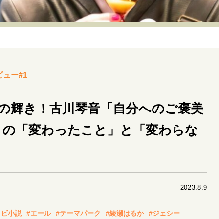
リーダーの流儀
変革の原動力
次世代へのバトン
トッ
重圧との向き合い方
一流のルーティン
20代の現在地
40代からの景色
50代のリアル
美しさの哲学
パートナ
ビュー#1
病が教えてくれたこと
移住という選択
熱狂できるもの
私を彩るエッセンス
60代のネクストステージ
70代のグランド
群の輝き！古川琴音「自分へのご褒美
目の「変わったこと」と「変わらな
地域とつながる/お金との付き合い方
2023.8.9
レビ小説
#エール
#テーマパーク
#綾瀬はるか
#ジェシー