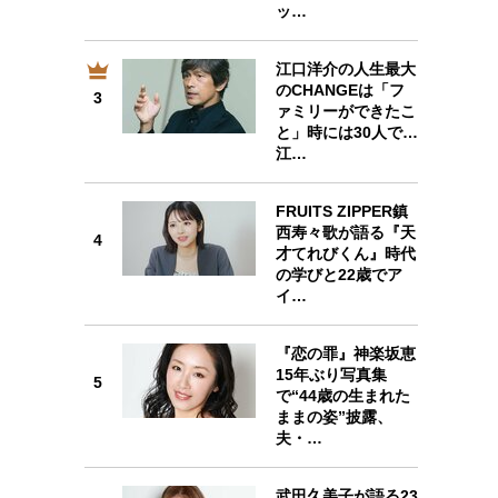
ッ…
江口洋介の人生最大
3
のCHANGEは「フ
3
ァミリーができたこ
と」時には30人で…
江…
FRUITS ZIPPER鎮
4
西寿々歌が語る『天
4
才てれびくん』時代
の学びと22歳でア
イ…
『恋の罪』神楽坂恵
5
15年ぶり写真集
5
で“44歳の生まれた
ままの姿”披露、
夫・…
武田久美子が語る23