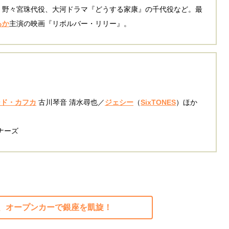
』野々宮珠代役、大河ドラマ『どうする家康』の千代役など。最
るか
主演の映画『リボルバー・リリー』。
シド・カフカ
古川琴音 清水尋也／
ジェシー
（
SixTONES
）ほか
ナーズ
、オープンカーで銀座を凱旋！