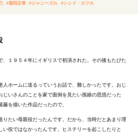
己
#窪田正孝
#ジャニーズJr.
#シシド・カフカ
役
で、１９５４年にイギリスで初演された。その後もたびた
老人ホームに送るっていうお話で、難しかったです。おじ
おじいさんのことを家で面倒を見たい孫娘の思惑だった
葛藤を描いた作品だったので。
送りたい母親役だったんです。だから、当時だとあまり理
しい役ではなかったんです。ヒステリーを起こしたりと