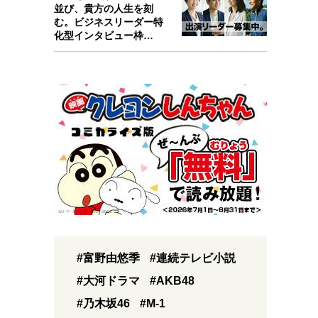
並び、貴方の人生を刻
む。ビジネスリーダー特
化型インタビュー枠
『Key person』始…
#富野由悠季
#連続テレビ小説
#大河ドラマ
#AKB48
#乃木坂46
#M-1