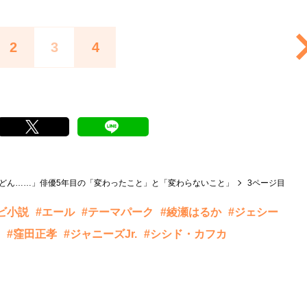
2
3
4
んどん……」俳優5年目の「変わったこと」と「変わらないこと」
3ページ目
ビ小説
#エール
#テーマパーク
#綾瀬はるか
#ジェシー
#窪田正孝
#ジャニーズJr.
#シシド・カフカ