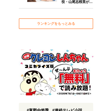
役・山尾志桜里が…
ランキングをもっとみる
#富野由悠季
#連続テレビ小説