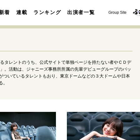
新着
連載
ランキング
出演者一覧
Group Site
するタレントのうち、公式サイトで単独ページを持たない者やＣＤデ
.」。活動は、ジャニーズ事務所所属の先輩デビューグループのバッ
がついているタレントもおり、東京ドームなどの３大ドームや日本
る。
運命を変えた出会い
決断の裏側
挫折からの再起
未知
表現者の葛藤
人生が動いた日
10代の挫折と原点
セカンドキャリアの描き方
独立という決断
大人の学び直し
夢を掴む選択