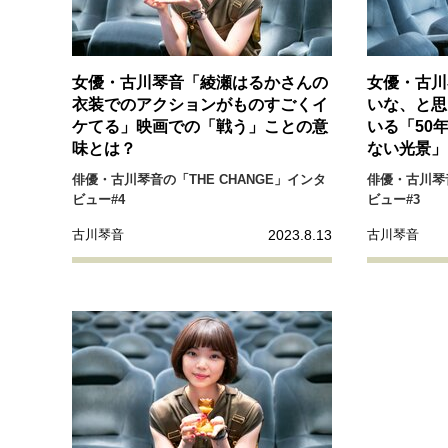
経営・ビジネス
マインドセット
女優・古川琴音「綾瀬はるかさんの
女優・古川
衣装でのアクションがものすごくイ
いな、と思
ケてる」映画での「戦う」ことの意
いる「50
ライフスタイル・生き方
味とは？
ない光景」
俳優・古川琴音の「THE CHANGE」インタ
俳優・古川琴音
ビュー#4
ビュー#3
2023.8.13
古川琴音
古川琴音
社会・カルチャー・マネー