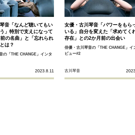
リーダーの流儀
変革の原動力
次世代へのバトン
トッ
重圧との向き合い方
一流のルーティン
20代の現在地
琴音「なんど聴いてもい
女優・古川琴音「パワーをもら
う」特別で支えになって
いる」自分を変えた「求めてく
年前の名曲」と「忘れられ
存在」との2か月前の出会い
40代からの景色
美しさの哲学
パートナーとの歩み方
とは？
俳優・古川琴音の「THE CHANGE」イ
病が教えてくれたこと
移住という選択
熱狂できるもの
ビュー#2
の「THE CHANGE」インタ
私を彩るエッセンス
60代のネクストステージ
70代のグランド
2023.8.11
2023
古川琴音
地域とつながる/お金との付き合い方