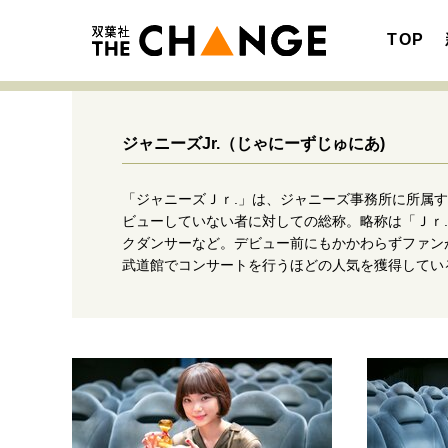
TOP
ジャニーズJr.
（じゃにーずじゅにあ)
「ジャニーズＪｒ.」は、ジャニーズ事務所に所属
注目の記事テーマで探す
SPECIAL
ビューしていない者に対しての総称。略称は「Ｊｒ
クダンサーなど。デビュー前にもかかわらずファン
サイトの核・哲学
武道館でコンサートを行うほどの人気を獲得してい
キャリア・働き方