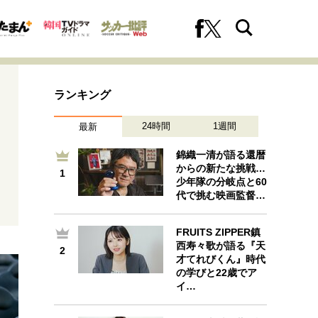
ランキング
24時間
1週間
最新
錦織一清が語る還暦
からの新たな挑戦…
1
1
少年隊の分岐点と60
への挑戦
プロフェッショナルの矜持
代で挑む映画監督…
FRUITS ZIPPER鎮
西寿々歌が語る『天
2
2
ファーストキャリアを拓く
才てれびくん』時代
の学びと22歳でア
イ…