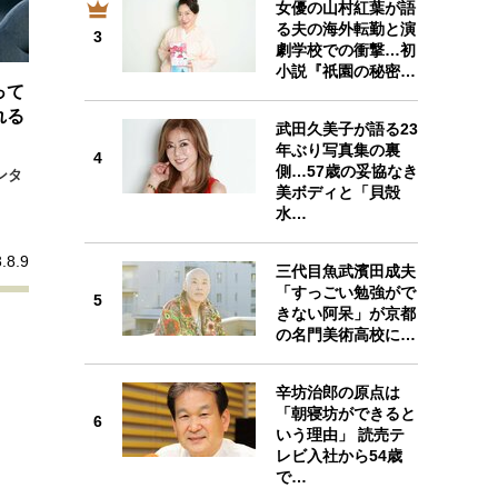
女優の山村紅葉が語
プが描く未来
る夫の海外転勤と演
3
3
劇学校での衝撃…初
小説『祇園の秘密…
忘れられない言葉
10代・20代の土台
って
れる
武田久美子が語る23
年ぶり写真集の裏
4
親になるということ
側…57歳の妥協なき
ンタ
4
美ボディと「貝殻
一生モノの愛用品
水…
デザイン
.8.9
三代目魚武濱田成夫
「すっごい勉強がで
5
きない阿呆」が京都
5
の名門美術高校に…
辛坊治郎の原点は
「朝寝坊ができると
6
いう理由」 読売テ
レビ入社から54歳
6
で…