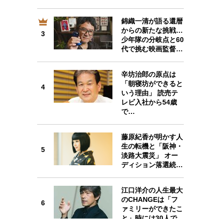
錦織一清が語る還暦
からの新たな挑戦…
3
少年隊の分岐点と60
3
代で挑む映画監督…
辛坊治郎の原点は
「朝寝坊ができると
4
いう理由」 読売テ
レビ入社から54歳
4
で…
藤原紀香が明かす人
生の転機と「阪神・
5
淡路大震災」 オー
5
ディション落選続…
江口洋介の人生最大
のCHANGEは「フ
6
ァミリーができたこ
6
と」時には30人で…