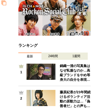
ランキング
24時間
1週間
最新
錦織一清の写真集は
なぜ私服なのか…高
1
1
級ブランドをやめ等
身大の自分を表現…
藤原紀香が23年間続
けるボランティア活
2
2
動の原動力は…「偽
善者だ」との声も…