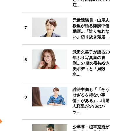
江…
元衆院議員・山尾志
桜里が語る誹謗中傷
7
動画…「計り知れな
7
い」切り抜き落選…
武田久美子が語る23
年ぶり写真集の裏
8
側…57歳の妥協なき
美ボディと「貝殻
8
水…
誹謗中傷も「『そう
せざるを得ない事
9
情』がある」…山尾
9
志桜里がSNSのバ
ッ…
少年隊・植草克秀が