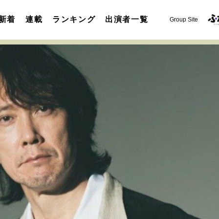
新着
連載
ランキング
出演者一覧
Group Site
運命を変えた出会い
決断の裏側
挫折からの再起
未知
表現者の葛藤
人生が動いた日
10代の挫折と原点
セカンドキャリアの描き方
独立という決断
大人の学び直し
夢を掴む選択