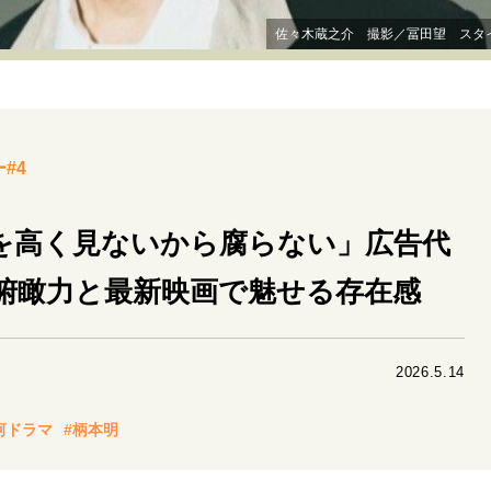
リーダーの流儀
変革の原動力
次世代へのバトン
トッ
佐々木蔵之介 撮影／冨田望 スタイリ
重圧との向き合い方
一流のルーティン
20代の現在地
40代からの景色
50代のリアル
美しさの哲学
パートナ
#4
病が教えてくれたこと
移住という選択
熱狂できるもの
私を彩るエッセンス
60代のネクストステージ
70代のグランド
を高く見ないから腐らない」広告代
俯瞰力と最新映画で魅せる存在感
地域とつながる/お金との付き合い方
2026.5.14
河ドラマ
#柄本明