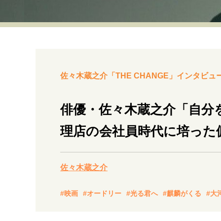
経営・ビジネス
マインドセット
ライフスタイル・生き方
佐々木蔵之介「THE CHANGE」インタビュー
俳優・佐々木蔵之介「自分
理店の会社員時代に培った
社会・カルチャー・マネー
佐々木蔵之介
#映画
#オードリー
#光る君へ
#麒麟がくる
#大