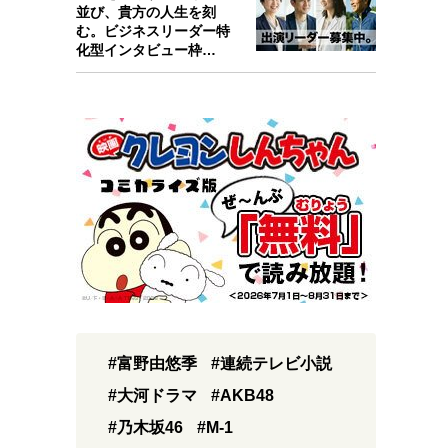
並び、貴方の人生を刻
む。ビジネスリーダー特
化型インタビュー枠
『Key person』始…
#富野由悠季
#連続テレビ小説
#大河ドラマ
#AKB48
#乃木坂46
#M-1