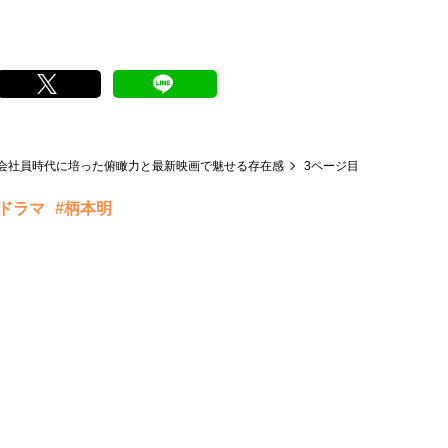
会社員時代に培った俯瞰力と最新映画で魅せる存在感
3ページ目
河ドラマ
#柄本明