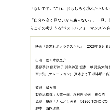
「ないです。“これ、おもしろく演れたらいい
「自分を高く見ないから腐らない」。一見、
らこその考えうる“ベストパフォーマンス”へ
映画『幕末ヒポクラテスたち』 2026年５月
出演：佐々木蔵之介
藤原季節 藤野涼子 川島鈴遥 堀家一希 諏訪太朗
室井滋（ナレーション） 真木よう子 柄本明／
監督：緒方明
製作総指揮：大森一樹、浮村理 企画：夜久均
原案：映画「ふんどし医者」©1960 TOHO CO., 
脚本：西岡琢也