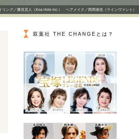
プが描く未来
ング／勝見宜人（Koa Hole inc.） ヘアメイク／西岡達也（ラインヴァント）
忘れられない言葉
10代・20代の土台
双葉社 THE CHANGEとは？
ーとの歩み方
親になるということ
一生モノの愛用品
デザイン