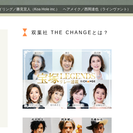
プが描く未来
ング／勝見宜人（Koa Hole inc.） ヘアメイク／西岡達也（ラインヴァント）
忘れられない言葉
10代・20代の土台
双葉社 THE CHANGEとは？
ーとの歩み方
親になるということ
一生モノの愛用品
デザイン