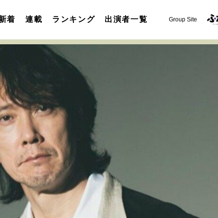
新着
連載
ランキング
出演者一覧
Group Site
運命を変えた出会い
決断の裏側
挫折からの再起
未知
表現者の葛藤
人生が動いた日
10代の挫折と原点
セカンドキャリアの描き方
独立という決断
大人の学び直し
夢を掴む選択