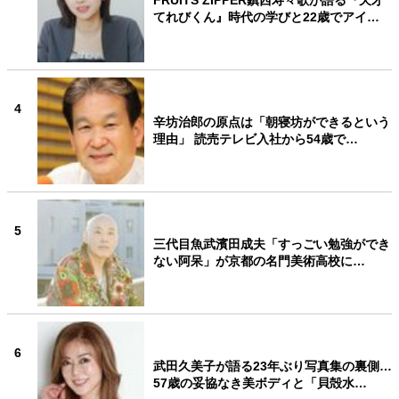
FRUITS ZIPPER鎮西寿々歌が語る『天才
てれびくん』時代の学びと22歳でアイ…
4
辛坊治郎の原点は「朝寝坊ができるという
理由」 読売テレビ入社から54歳で…
5
三代目魚武濱田成夫「すっごい勉強ができ
ない阿呆」が京都の名門美術高校に…
6
武田久美子が語る23年ぶり写真集の裏側…
57歳の妥協なき美ボディと「貝殻水…