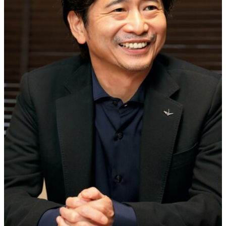
40代からの景色
美しさの哲学
パートナーとの歩み方
親になるということ
病が教えてくれたこと
移住という選択
熱狂できるもの
一生モノの愛用品
私を彩るエッセンス
60代のネクストステージ
70代のグランドデザイン
社会・カルチャー・マネー
地域とつながる/お金との付き合い方