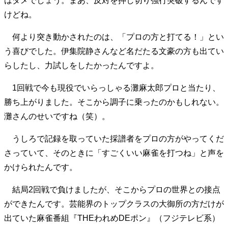
はダメでしょう。まあ、反対を押し切り強行突破するんです
けどね。
何より突き動かされたのは、「プロの方と打てる！」とい
う喜びでした。伊集院静さんなど名だたる文豪の方も出てい
らしたし、力試しをしたかったんですよ。
1回戦で今も現役でいらっしゃる灘麻太郎プロと当たり、
勝ち上がりました。そこから調子に乗ったのかもしれない。
灘さんのせいですね（笑）。
うしろで記録を取っていた採譜者をプロの方がやってくだ
さっていて、そのときに「すごくいい麻雀を打つね」と声を
かけられたんです。
結局2回戦で負けましたが、そこからプロの世界との接点
ができたんです。芸能界のトップクラスの大御所の方だけが
出ていた麻雀番組『THEわれめDEポン』（フジテレビ系）