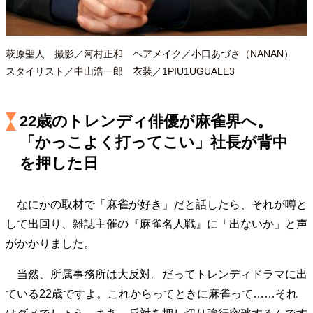
萩原聖人 撮影／河村正和 ヘアメイク／小口あづさ（NANAN）
スタイリスト／中山浩一郎 衣装／1PIU1UGUALE3
22歳のトレンディ俳優が麻雀界へ。
「かっこよく打ってこい」社長が背中
を押した日
なにかの取材で「麻雀が好き」だと話したら、それが噂と
して出回り、雑誌主催の『麻雀名人戦』に「出ないか」と声
がかかりました。
当然、所属事務所は大反対。だってトレンディドラマに出
ている22歳ですよ。これからってときに麻雀って……それ