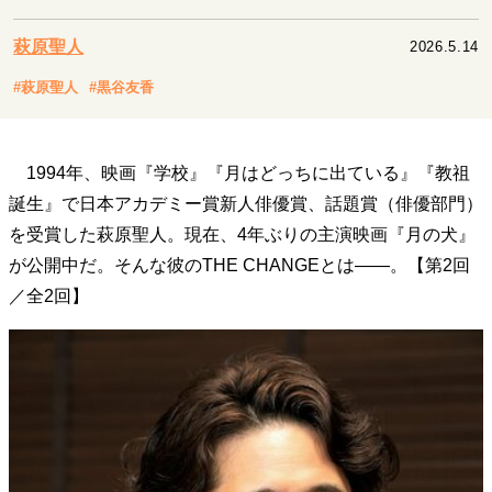
キャリア・働き方
セカンドキャリアの描き方
独立という決断
萩原聖人
2026.5.14
大人の学び直し
ファーストキャリアを拓く
#萩原聖人
#黒谷友香
夢を掴む選択
1994年、映画『学校』『月はどっちに出ている』『教祖
経営・ビジネス
誕生』で日本アカデミー賞新人俳優賞、話題賞（俳優部門）
リーダーの流儀
変革の原動力
次世代へのバトン
を受賞した萩原聖人。現在、4年ぶりの主演映画『月の犬』
トップが描く未来
が公開中だ。そんな彼のTHE CHANGEとは――。【第2回
／全2回】
マインドセット
重圧との向き合い方
一流のルーティン
20代の現在地
忘れられない言葉
10代・20代の土台
ライフスタイル・生き方