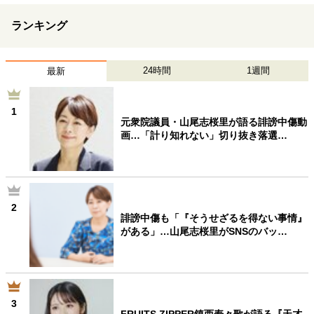
ランキング
24時間
1週間
最新
1
元衆院議員・山尾志桜里が語る誹謗中傷動
画…「計り知れない」切り抜き落選…
2
誹謗中傷も「『そうせざるを得ない事情』
がある」…山尾志桜里がSNSのバッ…
3