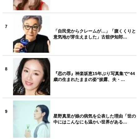
7
「自民党からクレームが…」「腹くくりと
意気地が芽生えました」古舘伊知郎…
8
『恋の罪』神楽坂恵15年ぶり写真集で“44
歳の生まれたままの姿”披露、夫・…
9
星野真里が娘の病気を公表した理由「世の
中にはこんなにも温かい世界がある…