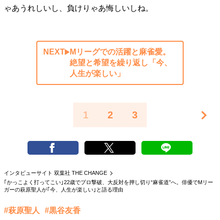
ゃあうれしいし、負けりゃあ悔しいしね。
NEXT
Mリーグでの活躍と麻雀愛。
絶望と希望を繰り返し「今、
人生が楽しい」
1
2
3
インタビューサイト 双葉社 THE CHANGE
｢かっこよく打ってこい｣22歳でプロ撃破、大反対を押し切り“麻雀道”へ。俳優でMリー
ガーの萩原聖人が｢今、人生が楽しい｣と語る理由
#萩原聖人
#黒谷友香