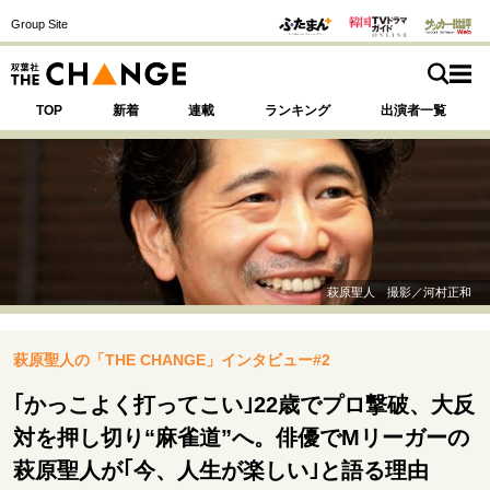
Group Site
TOP
新着
連載
ランキング
出演者一覧
注目の記事テーマで探す
SPECIAL
萩原聖人 撮影／河村正和
サイトの核・哲学
萩原聖人の「THE CHANGE」インタビュー#2
運命を変えた出会い
決断の裏側
挫折からの再起
未知への挑戦
プロフェッショナルの矜持
｢かっこよく打ってこい｣22歳でプロ撃破、大反
表現者の葛藤
人生が動いた日
10代の挫折と原点
対を押し切り“麻雀道”へ。俳優でMリーガーの
萩原聖人が｢今、人生が楽しい｣と語る理由