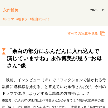
キャリア・働き方
セカンドキャリアの描き方
独立という決断
永作博美
2026.5.11
大人の学び直し
ファーストキャリアを拓く
#ドラマ
#朝ドラ
#松山ケンイチ
夢を掴む選択
すべての写真を見る
経営・ビジネス
リーダーの流儀
変革の原動力
次世代へのバトン
「余白の部分にふんだんに入れ込んで
トップが描く未来
演じていますね」永作博美が思う“お母
さん”像
マインドセット
以前、インタビュー（※）で「フィクションで描かれる母
重圧との向き合い方
一流のルーティン
20代の現在地
親像に違和感を覚える」と答えていた永作さんだが、今回の
忘れられない言葉
10代・20代の土台
ドラマで体現しようとする母親像の方向性は……?
※出典：CLASSY.ONLINE永作博美さん(55)子育ては予想外の出来事の連
ライフスタイル・生き方
続「毎日、試行錯誤しながら過ごしています」【火曜ドラマ『時すでにお