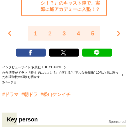
シ！？』のキャスト陣で、実
際に鮨アカデミーに入塾！？
1
2
3
4
5
インタビューサイト 双葉社 THE CHANGE
永作博美がドラマ『時すでにおスシ!?』で演じる“リアルな母親像” 10代の頃に通っ
た料理学校の経験も明かす
2ページ目
#ドラマ
#朝ドラ
#松山ケンイチ
Key person
Sponsored