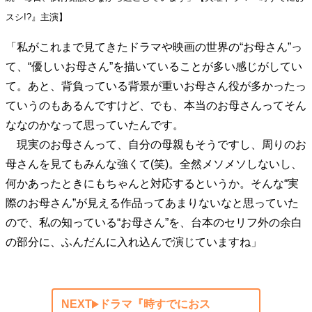
40代からの景色
50代のリアル
美しさの哲学
スシ!?』主演】
パートナーとの歩み方
親になるということ
「私がこれまで見てきたドラマや映画の世界の“お母さん”っ
病が教えてくれたこと
移住という選択
熱狂できるもの
一生モノの愛用品
て、“優しいお母さん”を描いていることが多い感じがしてい
私を彩るエッセンス
60代のネクストステージ
て。あと、背負っている背景が重いお母さん役が多かったっ
70代のグランドデザイン
ていうのもあるんですけど、でも、本当のお母さんってそん
ななのかなって思っていたんです。
現実のお母さんって、自分の母親もそうですし、周りのお
社会・カルチャー・マネー
母さんを見てもみんな強くて(笑)。全然メソメソしないし、
地域とつながる/お金との付き合い方
何かあったときにもちゃんと対応するというか。そんな“実
際のお母さん”が見える作品ってあまりないなと思っていた
ので、私の知っている“お母さん”を、台本のセリフ外の余白
の部分に、ふんだんに入れ込んで演じていますね」
NEXT
ドラマ『時すでにおス