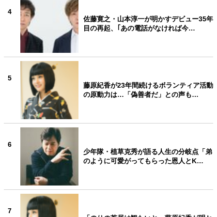
4
佐藤寛之・山本淳一が明かすデビュー35年
目の再起、｢あの電話がなければ今…
5
藤原紀香が23年間続けるボランティア活動
の原動力は…「偽善者だ」との声も…
6
少年隊・植草克秀が語る人生の分岐点「弟
のように可愛がってもらった恩人とK…
7