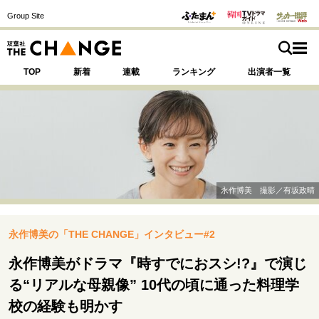
Group Site
TOP
新着
連載
ランキング
出演者一覧
注目の記事テーマで探す
SPECIAL
永作博美 撮影／有坂政晴
サイトの核・哲学
永作博美の「THE CHANGE」インタビュー#2
運命を変えた出会い
決断の裏側
挫折からの再起
未知への挑戦
プロフェッショナルの矜持
永作博美がドラマ『時すでにおスシ!?』で演じ
表現者の葛藤
人生が動いた日
10代の挫折と原点
る“リアルな母親像” 10代の頃に通った料理学
校の経験も明かす