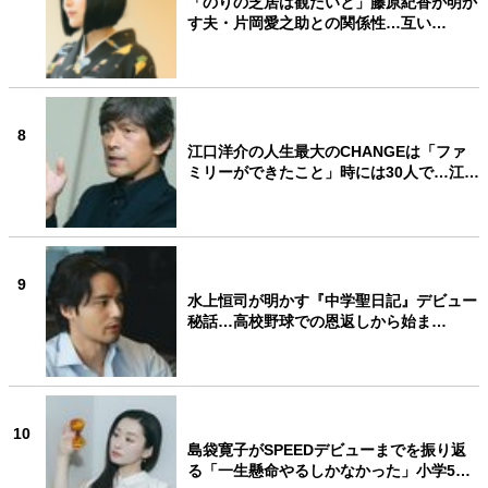
「のりの芝居は観たいと」藤原紀香が明か
す夫・片岡愛之助との関係性…互い…
8
江口洋介の人生最大のCHANGEは「ファ
ミリーができたこと」時には30人で…江…
9
水上恒司が明かす『中学聖日記』デビュー
秘話…高校野球での恩返しから始ま…
10
島袋寛子がSPEEDデビューまでを振り返
る「一生懸命やるしかなかった」小学5…