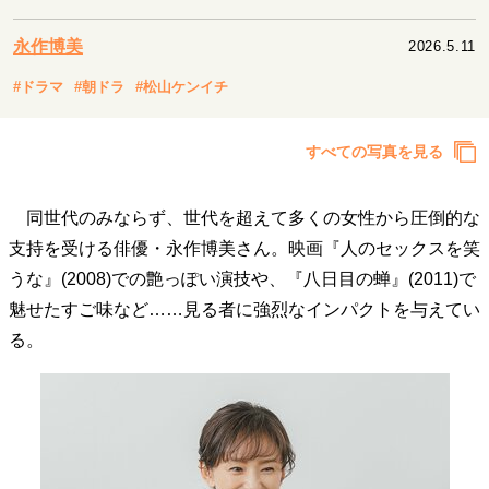
キャリア・働き方
セカンドキャリアの描き方
独立という決断
永作博美
2026.5.11
大人の学び直し
ファーストキャリアを拓く
#ドラマ
#朝ドラ
#松山ケンイチ
夢を掴む選択
すべての写真を見る
経営・ビジネス
同世代のみならず、世代を超えて多くの女性から圧倒的な
リーダーの流儀
変革の原動力
次世代へのバトン
トップが描く未来
支持を受ける俳優・永作博美さん。映画『人のセックスを笑
うな』(2008)での艶っぽい演技や、『八日目の蝉』(2011)で
魅せたすご味など……見る者に強烈なインパクトを与えてい
マインドセット
る。
重圧との向き合い方
一流のルーティン
20代の現在地
忘れられない言葉
10代・20代の土台
ライフスタイル・生き方