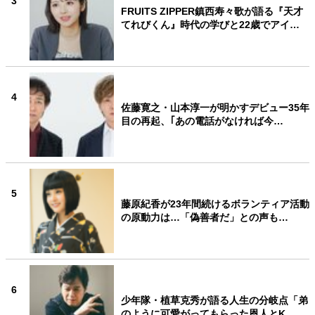
3
FRUITS ZIPPER鎮西寿々歌が語る『天才
てれびくん』時代の学びと22歳でアイ…
4
佐藤寛之・山本淳一が明かすデビュー35年
目の再起、｢あの電話がなければ今…
5
藤原紀香が23年間続けるボランティア活動
の原動力は…「偽善者だ」との声も…
6
少年隊・植草克秀が語る人生の分岐点「弟
のように可愛がってもらった恩人とK…