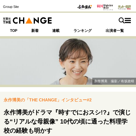
Group Site
TOP
新着
連載
ランキング
出演者一覧
注目の記事テーマで探す
SPECIAL
永作博美 撮影／有坂政晴
サイトの核・哲学
永作博美の「THE CHANGE」インタビュー#2
運命を変えた出会い
決断の裏側
挫折からの再起
未知への挑戦
プロフェッショナルの矜持
永作博美がドラマ『時すでにおスシ!?』で演じ
表現者の葛藤
人生が動いた日
10代の挫折と原点
る“リアルな母親像” 10代の頃に通った料理学
校の経験も明かす