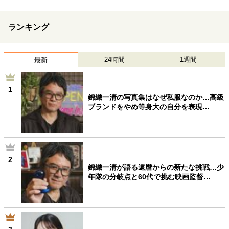
ランキング
24時間
1週間
最新
1
錦織一清の写真集はなぜ私服なのか…高級
ブランドをやめ等身大の自分を表現…
2
錦織一清が語る還暦からの新たな挑戦…少
年隊の分岐点と60代で挑む映画監督…