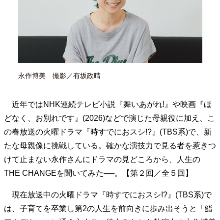
40代からの景色
50代のリアル
美しさの哲学
パートナーとの歩み方
親になるということ
病が教えてくれたこと
移住という選択
熱狂できるもの
一生モノの愛用品
私を彩るエッセンス
60代のネクストステージ
70代のグランドデザイン
永作博美 撮影／有坂政晴
近年ではNHK連続テレビ小説『舞いあがれ!』や映画『ほ
社会・カルチャー・マネー
どなく、お別れです』(2026)などで演じた母親役に加え、こ
地域とつながる/お金との付き合い方
の春放送の火曜ドラマ『時すでにおスシ!?』(TBS系)で、新
たな母親像に挑戦している。確かな演技力で見る者を惹きつ
けて止まない永作さんにドラマの見どころから、人生の
THE CHANGEを聞いてみた──。【第２回／全５回】
現在放送中の火曜ドラマ『時すでにおスシ!?』(TBS系)で
は、子育てを卒業し第2の人生を前向きに歩み出そうと「鮨