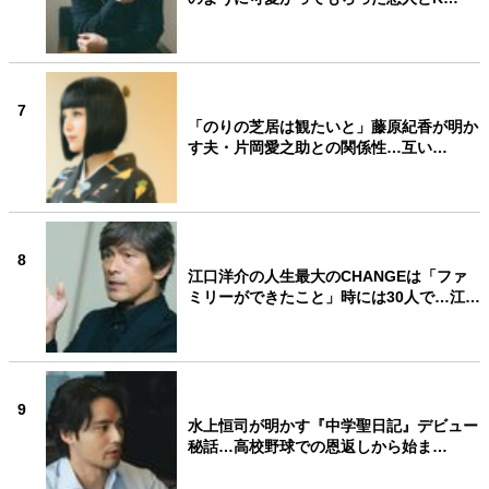
7
「のりの芝居は観たいと」藤原紀香が明か
す夫・片岡愛之助との関係性…互い…
8
江口洋介の人生最大のCHANGEは「ファ
ミリーができたこと」時には30人で…江…
9
水上恒司が明かす『中学聖日記』デビュー
秘話…高校野球での恩返しから始ま…