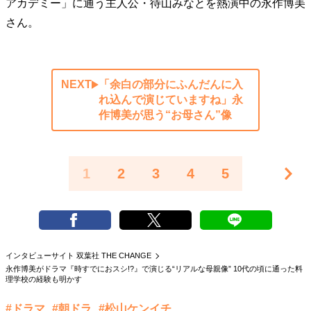
アカデミー」に通う主人公・待山みなとを熱演中の永作博美
さん。
NEXT
「余白の部分にふんだんに入
れ込んで演じていますね」永
作博美が思う“お母さん”像
1
2
3
4
5
インタビューサイト 双葉社 THE CHANGE
永作博美がドラマ『時すでにおスシ!?』で演じる“リアルな母親像” 10代の頃に通った料
理学校の経験も明かす
#ドラマ
#朝ドラ
#松山ケンイチ