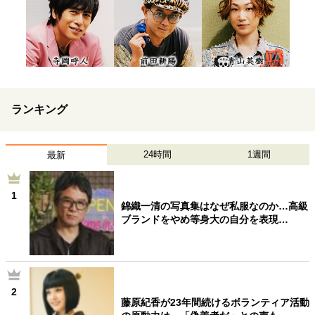
ランキング
24時間
1週間
最新
1
錦織一清の写真集はなぜ私服なのか…高級
ブランドをやめ等身大の自分を表現…
2
藤原紀香が23年間続けるボランティア活動