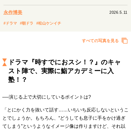
キャリア・働き方
セカンドキャリアの描き方
独立という決断
永作博美
2026.5.11
大人の学び直し
ファーストキャリアを拓く
#ドラマ
#朝ドラ
#松山ケンイチ
夢を掴む選択
すべての写真を見る
経営・ビジネス
リーダーの流儀
変革の原動力
次世代へのバトン
ドラマ『時すでにおスシ！？』のキャ
トップが描く未来
スト陣で、実際に鮨アカデミーに入
塾！？
マインドセット
──演じる上で大切にしているポイントは?
重圧との向き合い方
一流のルーティン
20代の現在地
忘れられない言葉
10代・20代の土台
「とにかく力を抜いて話す……いちいち反応しないというこ
とでしょうか。もちろん、“どうしても息子に手をかけ過ぎ
てしまう”というようなイメージ像は作りますけど、それ以
ライフスタイル・生き方