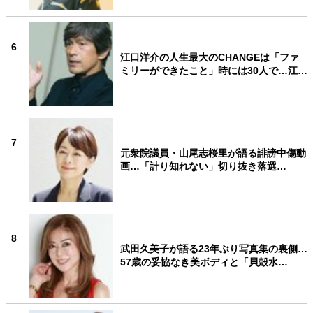
6
江口洋介の人生最大のCHANGEは「ファ
ミリーができたこと」時には30人で…江…
7
元衆院議員・山尾志桜里が語る誹謗中傷動
画…「計り知れない」切り抜き落選…
8
武田久美子が語る23年ぶり写真集の裏側…
57歳の妥協なき美ボディと「貝殻水…