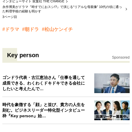
インタビューサイト 双葉社 THE CHANGE
永作博美がドラマ『時すでにおスシ!?』で演じる“リアルな母親像” 10代の頃に通っ
た料理学校の経験も明かす
3ページ目
#ドラマ
#朝ドラ
#松山ケンイチ
Key person
Sponsored
ゴンドラ代表・古江恵治さん「仕事を通して
成長できる、わくわくドキドキできる会社に
したいと考えたんで…
時代を象徴する「顔」と並び、貴方の人生を
刻む。ビジネスリーダー特化型インタビュー
枠『Key person』始…