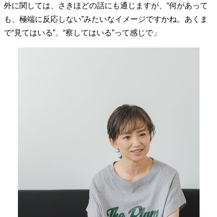
外に関しては、さきほどの話にも通じますが、“何があって
40代からの景色
50代のリアル
美しさの哲学
も、極端に反応しない”みたいなイメージですかね。あくま
パートナーとの歩み方
親になるということ
で“見てはいる”、“察してはいる”って感じで」
病が教えてくれたこと
移住という選択
熱狂できるもの
一生モノの愛用品
私を彩るエッセンス
60代のネクストステージ
70代のグランドデザイン
社会・カルチャー・マネー
地域とつながる/お金との付き合い方