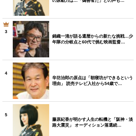
の原動力は…「偽善者だ」との声も…
3
錦織一清が語る還暦からの新たな挑戦…少
年隊の分岐点と60代で挑む映画監督…
4
辛坊治郎の原点は「朝寝坊ができるという
理由」 読売テレビ入社から54歳で…
5
藤原紀香が明かす人生の転機と「阪神・淡
路大震災」 オーディション落選続…