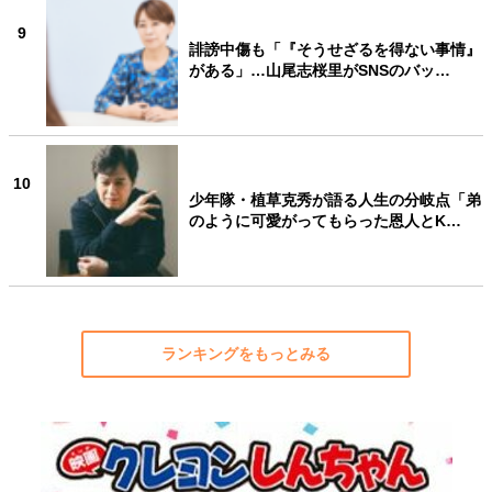
9
誹謗中傷も「『そうせざるを得ない事情』
がある」…山尾志桜里がSNSのバッ…
10
少年隊・植草克秀が語る人生の分岐点「弟
のように可愛がってもらった恩人とK…
ランキングをもっとみる