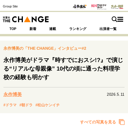
Group Site
TOP
新着
連載
ランキング
出演者一覧
永作博美の「THE CHANGE」インタビュー#2
永作博美がドラマ『時すでにおスシ!?』で演じ
注目の記事テーマで探す
SPECIAL
る“リアルな母親像” 10代の頃に通った料理学
校の経験も明かす
サイトの核・哲学
運命を変えた出会い
決断の裏側
挫折からの再起
永作博美
2026.5.11
未知への挑戦
プロフェッショナルの矜持
#ドラマ
#朝ドラ
#松山ケンイチ
表現者の葛藤
人生が動いた日
10代の挫折と原点
すべての写真を見る