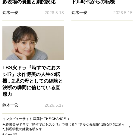
影現場の裏側と劇的変化
ドル時代からの転機
鈴木一俊
2026.5.13
鈴木一俊
2026.5.15
TBS火ドラ『時すでにおス
シ!?』永作博美の人生の転
機…2児の母としての経験と
決断の瞬間に信じている直
感力
鈴木一俊
2026.5.17
インタビューサイト 双葉社 THE CHANGE
永作博美がドラマ『時すでにおスシ!?』で演じる“リアルな母親像” 10代の頃に通っ
た料理学校の経験も明かす
5ページ目