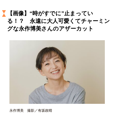
キャリア・働き方
セカンドキャリアの描き方
独立という決断
【画像】“時がすでに”止まってい
大人の学び直し
ファーストキャリアを拓く
る！？ 永遠に大人可愛くてチャーミン
夢を掴む選択
グな永作博美さんのアザーカット
経営・ビジネス
リーダーの流儀
変革の原動力
次世代へのバトン
トップが描く未来
マインドセット
重圧との向き合い方
一流のルーティン
20代の現在地
忘れられない言葉
10代・20代の土台
永作博美 撮影／有坂政晴
ライフスタイル・生き方