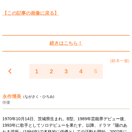
40代からの景色
50代のリアル
美しさの哲学
【この記事の画像に戻る】
パートナーとの歩み方
親になるということ
病が教えてくれたこと
移住という選択
熱狂できるもの
一生モノの愛用品
私を彩るエッセンス
60代のネクストステージ
70代のグランドデザイン
続きはこちら！
(鈴木一俊)
社会・カルチャー・マネー
1
2
3
4
5
地域とつながる/お金との付き合い方
永作博美
（ながさく・ひろみ)
俳優
1970年10月14日、茨城県生まれ。B型。1989年芸能界デビュー後、
1993年に歌手としてソロデビューを果たす。以降、ドラマ『陽のあ
たる場所』(1994年)で本格的に俳優としての活動を開始。2007年に