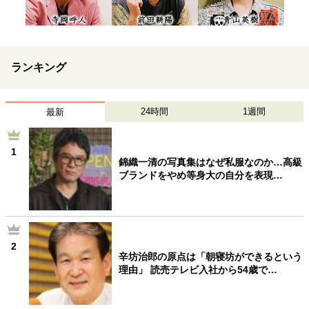
ランキング
24時間
1週間
最新
1
錦織一清の写真集はなぜ私服なのか…高級
ブランドをやめ等身大の自分を表現…
2
辛坊治郎の原点は「朝寝坊ができるという
理由」 読売テレビ入社から54歳で…