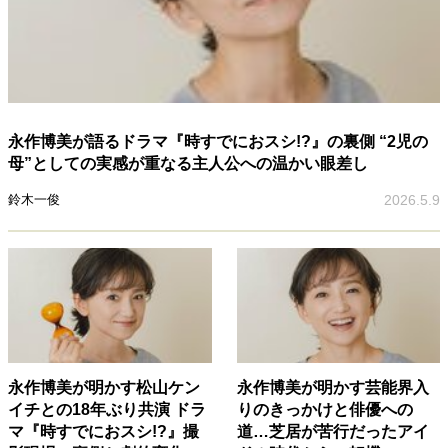
永作博美が語るドラマ『時すでにおスシ!?』の裏側 “2児の
母”としての実感が重なる主人公への温かい眼差し
鈴木一俊
2026.5.9
永作博美が明かす松山ケン
永作博美が明かす芸能界入
イチとの18年ぶり共演 ドラ
りのきっかけと俳優への
マ『時すでにおスシ!?』撮
道…芝居が苦行だったアイ