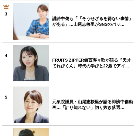
3
誹謗中傷も「『そうせざるを得ない事情』
がある」…山尾志桜里がSNSのバッ…
4
FRUITS ZIPPER鎮西寿々歌が語る『天才
てれびくん』時代の学びと22歳でアイ…
5
元衆院議員・山尾志桜里が語る誹謗中傷動
画…「計り知れない」切り抜き落選…