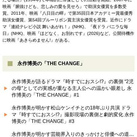
映画『腑抜けども、悲しみの愛を見せろ』で助演女優賞を多数受
賞。2011年、映画『八日目の蟬』で第35回日本アカデミー賞最優秀
助演女優賞、第54回ブルーリボン賞主演女優賞を受賞。近作にドラ
マ『連続テレビ小説 舞いあがれ！』(NHK)、『夜ドラ バニラな毎
日』(NHK)、映画『ほどなく、お別れです』(2026)など。公開待機作
に映画『あきらめません!』がある。
永作博美の「THE CHANGE」
永作博美が語るドラマ『時すでにおスシ!?』の裏側 “2児
の母”としての実感が重なる主人公への温かい眼差し 永
作博美の「THE CHANGE」#1
永作博美が明かす松山ケンイチとの18年ぶり共演 ドラ
マ『時すでにおスシ!?』撮影現場の裏側と劇的変化 永作
博美の「THE CHANGE」#3
永作博美が明かす芸能界入りのきっかけと俳優への道…