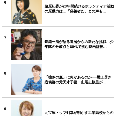
6
藤原紀香が23年間続けるボランティア活動
の原動力は…「偽善者だ」との声も…
7
錦織一清が語る還暦からの新たな挑戦…少
年隊の分岐点と60代で挑む映画監督…
8
「強さの底」に何があるのか──燃え尽き
症候群の元天才子役・山尾志桜里が…
9
元宝塚トップ剣幸が明かす工業高校からの