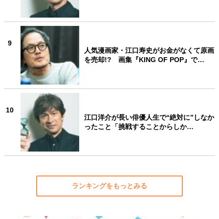
9
人気漫画家・江口寿史がお金がなくて原画
を売却!? 画集『KING OF POP』で…
10
江口洋介が長い俳優人生で“絶対に”しなか
ったこと「挑戦することからしか…
ランキングをもっとみる