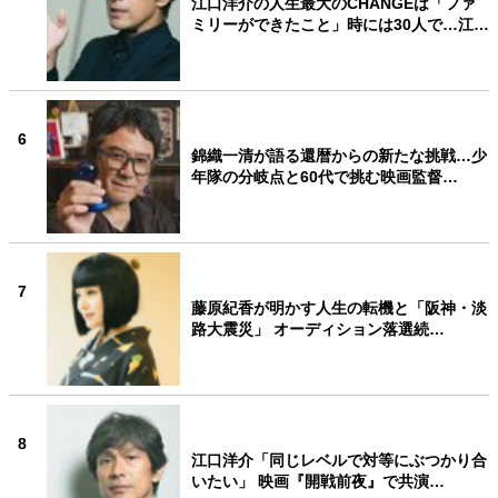
江口洋介の人生最大のCHANGEは「ファ
ミリーができたこと」時には30人で…江…
6
錦織一清が語る還暦からの新たな挑戦…少
年隊の分岐点と60代で挑む映画監督…
7
藤原紀香が明かす人生の転機と「阪神・淡
路大震災」 オーディション落選続…
8
江口洋介「同じレベルで対等にぶつかり合
いたい」 映画『開戦前夜』で共演…