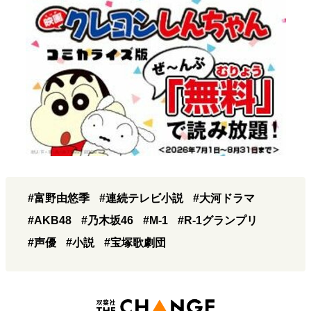
#富野由悠季
#連続テレビ小説
#大河ドラマ
#AKB48
#乃木坂46
#M-1
#R-1グランプリ
#声優
#小説
#宝塚歌劇団