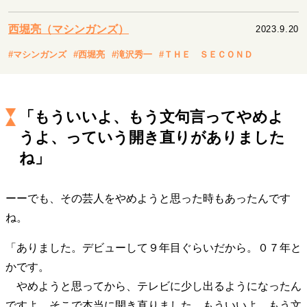
キャリア・働き方
セカンドキャリアの描き方
独立という決断
西堀亮（マシンガンズ）
2023.9.20
大人の学び直し
ファーストキャリアを拓く
#マシンガンズ
#西堀亮
#滝沢秀一
#ＴＨＥ ＳＥＣＯＮＤ
夢を掴む選択
「もういいよ、もう文句言ってやめよ
経営・ビジネス
うよ、っていう開き直りがありました
リーダーの流儀
変革の原動力
次世代へのバトン
トップが描く未来
ね」
ーーでも、その芸人をやめようと思った時もあったんです
マインドセット
ね。
重圧との向き合い方
一流のルーティン
20代の現在地
忘れられない言葉
10代・20代の土台
「ありました。デビューして９年目ぐらいだから。０７年と
かです。
やめようと思ってから、テレビに少し出るようになったん
ライフスタイル・生き方
ですよ。そこで本当に開き直りました。もういいよ、もう文