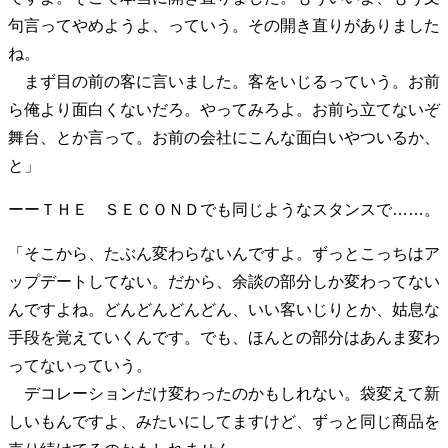
40代からの景色
50代のリアル
美しさの哲学
句言ってやめようよ、っていう。その開き直りがありました
パートナーとの歩み方
親になるということ
ね。
病が教えてくれたこと
移住という選択
まず目の前の客に言いました。客をいじるっていう。お前
熱狂できるもの
一生モノの愛用品
ら俺より面白くないだろ。やってみろよ。お前ら立てないぞ
私を彩るエッセンス
60代のネクストステージ
舞台、とか言って。お前の会社にこんな面白いやついるか、
70代のグランドデザイン
と」
ーーＴＨＥ ＳＥＣＯＮＤでも同じようなスタンスで……。
社会・カルチャー・マネー
「そこから、たぶん変わらないんですよ。ずっとこっちはア
地域とつながる/お金との付き合い方
ップデートしてない。だから、余談の部分しか変わってない
んですよね。どんどんどんどん、いい客いじりとか、姑息な
手段を覚えていくんです。でも、ほんとの部分はあんま変わ
ってないっていう。
デコレーションだけ変わったのかもしれない。袋変えて新
しいもんですよ、みたいにしてますけど、ずっと同じ商品を