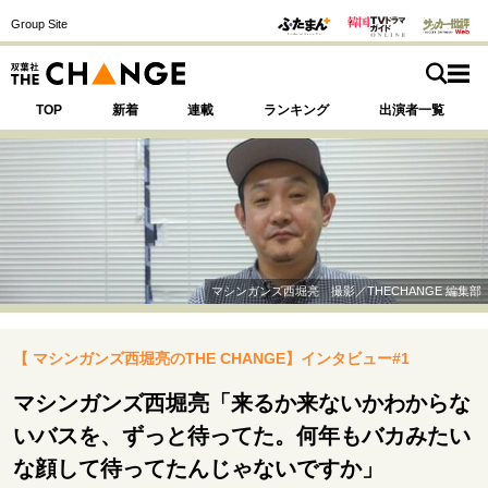
Group Site
TOP
新着
連載
ランキング
出演者一覧
注目の記事テーマで探す
SPECIAL
マシンガンズ西堀亮 撮影／THECHANGE 編集部
サイトの核・哲学
【 マシンガンズ西堀亮のTHE CHANGE】インタビュー#1
運命を変えた出会い
決断の裏側
挫折からの再起
未知への挑戦
プロフェッショナルの矜持
マシンガンズ西堀亮「来るか来ないかわからな
表現者の葛藤
人生が動いた日
10代の挫折と原点
いバスを、ずっと待ってた。何年もバカみたい
な顔して待ってたんじゃないですか」