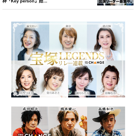
枠『Key person』始…