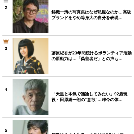
2
錦織一清の写真集はなぜ私服なのか…高級
ブランドをやめ等身大の自分を表現…
3
藤原紀香が23年間続けるボランティア活動
の原動力は…「偽善者だ」との声も…
4
「天皇と本気で議論してみたい」92歳現
役・田原総一朗の“意欲”…昨今の体…
5