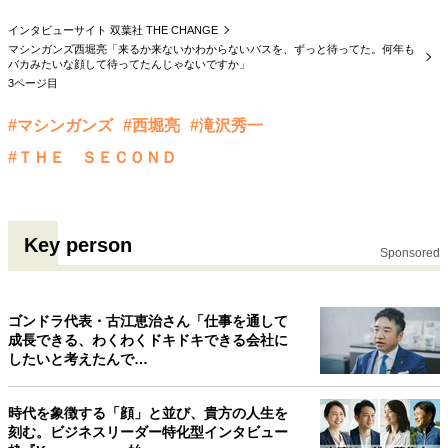
インタビューサイト 双葉社 THE CHANGE
マシンガンズ西堀亮「来るか来ないかわからないバスを、ずっと待ってた。何年も
バカみたいな顔して待ってたんじゃないですか」
3ページ目
#マシンガンズ
#西堀亮
#滝沢秀一
#ＴＨＥ ＳＥＣＯＮＤ
Key person
Sponsored
ゴンドラ代表・古江恵治さん「仕事を通して
成長できる、わくわくドキドキできる会社に
したいと考えたんで…
時代を象徴する「顔」と並び、貴方の人生を
刻む。ビジネスリーダー特化型インタビュー