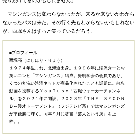
売り続けてるのかもしれません」
マシンガンズは変わらなかったが、来るか来ないかわから
なかったバスは来た。その行く先もわからないかもしれない
が、西堀さんはずっと笑っているだろう。
■プロフィール
西堀亮（にしほり・りょう）
１９７４年生まれ、北海道出身。１９９８年に滝沢秀一とお
笑いコンビ「マシンガンズ」結成。発明学会の会員であり、
くつの丸洗い洗濯ネットが商品化されたことも話題に。散歩
動画を投稿するＹｏｕＴｕｂｅ「西堀ウォーカーチャンネ
ル」を２０２１年に開設。２０２３年『ＴＨＥ ＳＥＣＯＮ
Ｄ～漫才トーナメント』（フジテレビ系）ではマシンガンズ
が準優勝に輝く。同年９月に著書『芸人という病』を上
梓。。