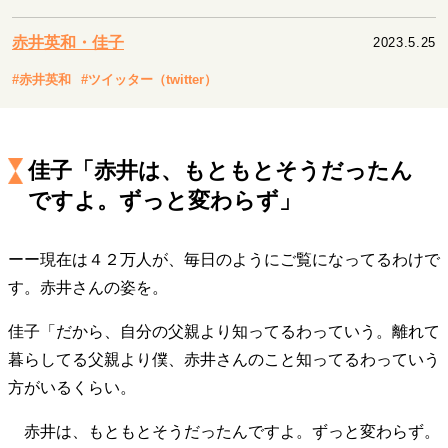
キャリア・働き方
セカンドキャリアの描き方
独立という決断
赤井英和・佳子
2023.5.25
大人の学び直し
ファーストキャリアを拓く
#赤井英和
#ツイッター（twitter）
夢を掴む選択
佳子「赤井は、もともとそうだったん
経営・ビジネス
ですよ。ずっと変わらず」
リーダーの流儀
変革の原動力
次世代へのバトン
トップが描く未来
ーー現在は４２万人が、毎日のようにご覧になってるわけで
す。赤井さんの姿を。
マインドセット
佳子「だから、自分の父親より知ってるわっていう。離れて
重圧との向き合い方
一流のルーティン
20代の現在地
暮らしてる父親より僕、赤井さんのこと知ってるわっていう
忘れられない言葉
10代・20代の土台
方がいるくらい。
赤井は、もともとそうだったんですよ。ずっと変わらず。
ライフスタイル・生き方