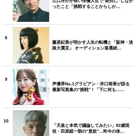
江口洋介が長い俳優人生で“絶対に”しなか
ったこと「挑戦することからしか…
8
藤原紀香が明かす人生の転機と「阪神・淡
路大震災」 オーディション落選続…
9
声優界No.1グラビアン・井口裕香が語る
最新写真集の“挑戦”！「下に何も……
10
「天皇と本気で議論してみたい」92歳現
役・田原総一朗の“意欲”…昨今の体…