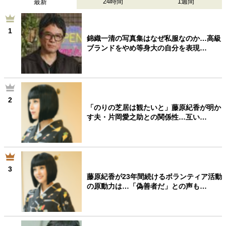
24時間
1週間
最新
1
錦織一清の写真集はなぜ私服なのか…高級
ブランドをやめ等身大の自分を表現…
2
「のりの芝居は観たいと」藤原紀香が明か
す夫・片岡愛之助との関係性…互い…
3
藤原紀香が23年間続けるボランティア活動
の原動力は…「偽善者だ」との声も…