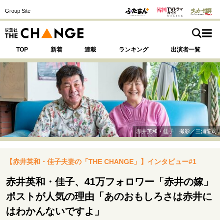
Group Site
TOP
新着
連載
ランキング
出演者一覧
注目の記事テーマで探す
SPECIAL
赤井英和・佳子 撮影／三浦龍司
サイトの核・哲学
【赤井英和・佳子夫妻の「THE CHANGE」】インタビュー#1
運命を変えた出会い
決断の裏側
挫折からの再起
未知への挑戦
プロフェッショナルの矜持
赤井英和・佳子、41万フォロワー「赤井の嫁」
表現者の葛藤
人生が動いた日
10代の挫折と原点
ポストが人気の理由「あのおもしろさは赤井に
はわかんないですよ」