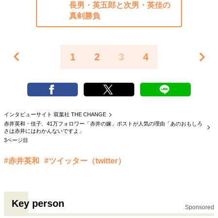
長男・英五郎と次男・英佳の
真剣勝負
1
2
3
4
インタビューサイト 双葉社 THE CHANGE
赤井英和・佳子、41万フォロワー「赤井の嫁」ポストが人気の理由「あのおもしろ
さは赤井にはわかんないですよ」
3ページ目
#赤井英和
#ツイッター（twitter）
Key person
Sponsored