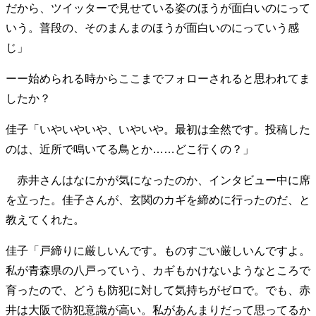
だから、ツイッターで見せている姿のほうが面白いのにって
40代からの景色
50代のリアル
美しさの哲学
いう。普段の、そのまんまのほうが面白いのにっていう感
パートナーとの歩み方
親になるということ
じ」
病が教えてくれたこと
移住という選択
熱狂できるもの
一生モノの愛用品
ーー始められる時からここまでフォローされると思われてま
私を彩るエッセンス
60代のネクストステージ
したか？
70代のグランドデザイン
佳子「いやいやいや、いやいや。最初は全然です。投稿した
のは、近所で鳴いてる鳥とか……どこ行くの？」
社会・カルチャー・マネー
地域とつながる/お金との付き合い方
赤井さんはなにかが気になったのか、インタビュー中に席
を立った。佳子さんが、玄関のカギを締めに行ったのだ、と
教えてくれた。
佳子「戸締りに厳しいんです。ものすごい厳しいんですよ。
私が青森県の八戸っていう、カギもかけないようなところで
育ったので、どうも防犯に対して気持ちがゼロで。でも、赤
井は大阪で防犯意識が高い。私があんまりだって思ってるか