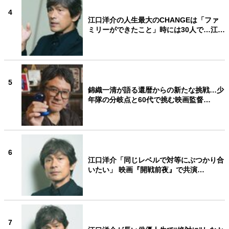
4
江口洋介の人生最大のCHANGEは「ファ
ミリーができたこと」時には30人で…江…
5
錦織一清が語る還暦からの新たな挑戦…少
年隊の分岐点と60代で挑む映画監督…
6
江口洋介「同じレベルで対等にぶつかり合
いたい」 映画『開戦前夜』で共演…
7