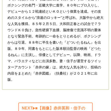
ボクシングの名門・近畿大学に進学。８０年にプロ入りし、
デビューから１２戦連続といＫＯという偉業を達成。その攻
めのスタイルから“浪速のロッキー”と呼ばれ、大阪中から絶大
な人気を獲得。８５年２月５日、大和田正春との試合で７ラ
ウンドＫＯ負け。急性硬膜下血腫、脳挫傷で意識不明の重体
となり緊急手術。奇跡的に一命をとりとめるが、ボクシング
からは引退。８８年に半生を書いた『どついたるねん』を出
版。８９年、同書をもとにした阪本順治監督の映画『どつた
るねん』に主演し、俳優としてデビュー。以降、映画、ドラ
マ、バラエティなどに出演多数。妻・佳子が運営するツイッ
ターアカウント「赤井の嫁」は、絶大な人気を誇り、投稿の
内容をまとめた『赤井図鑑』（扶桑社）が２０２１年に出
版。
NEXT
■【画像】赤井英和・佳子の