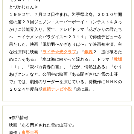
とづかじゅんき
１９９２年、７月２２日生まれ。岩手県出身。２０１０年開
催の第２３回ジュノン・スーパーボーイ・コンテストをきっ
かけに芸能界入り。翌年、テレビドラマ『花ざかりの君たち
へ 〜イケメン☆パラダイス〜２０１１』で俳優デビューを
果たした。映画『風切羽〜かざきりば〜』で映画初主演。主
な出演作に映画『
ライチ☆光クラブ
』『
銀魂
２ 掟は破るた
めにこそある』『水は海に向かって流れる』、ドラマ『
教場
ＩＩ』、『親バカ青春白書』、『だが、情熱はある』『かり
あげクン』など。公開中の映画『ある閉ざされた雪の山荘
で』では、劇団のリーダーを演じている。待機作にＮＨＫの
２０２４年度前期
連続テレビ小説
『虎に翼』。
●作品情報
映画『ある閉ざされた雪の山荘で』
原作：
東野圭吾