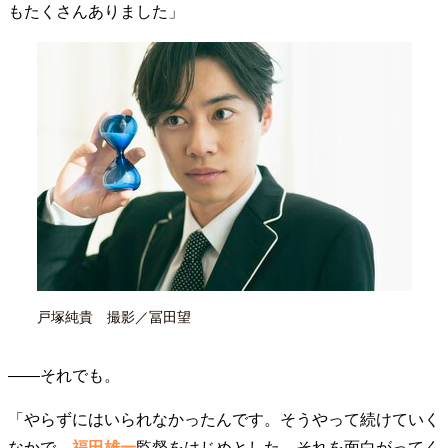
もたくさんありました」
40代からの景色
50代のリアル
美しさの哲学
パートナーとの歩み方
親になるということ
病が教えてくれたこと
移住という選択
熱狂できるもの
一生モノの愛用品
私を彩るエッセンス
60代のネクストステージ
70代のグランドデザイン
社会・カルチャー・マネー
地域とつながる/お金との付き合い方
戸塚純貴 撮影／冨田望
――それでも。
「やらずにはいられなかったんです。そうやって続けていく
なかで、
福田雄一
監督をはじめとした、それを面白がってく