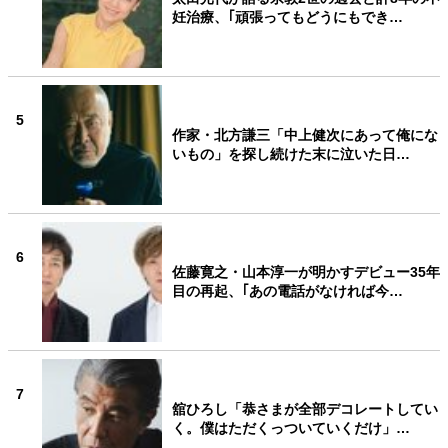
妊治療、｢頑張ってもどうにもでき…
5
作家・北方謙三「中上健次にあって俺にな
いもの」を探し続けた末に泣いた日…
6
佐藤寛之・山本淳一が明かすデビュー35年
目の再起、｢あの電話がなければ今…
7
舘ひろし「恭さまが全部デコレートしてい
く。僕はただくっついていくだけ」…