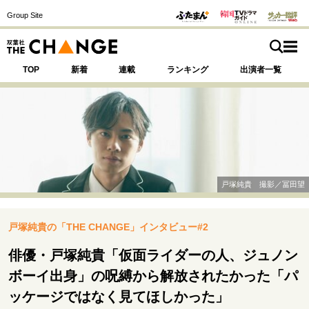
Group Site
TOP
新着
連載
ランキング
出演者一覧
注目の記事テーマで探す
SPECIAL
戸塚純貴 撮影／冨田望
サイトの核・哲学
戸塚純貴の「THE CHANGE」インタビュー#2
運命を変えた出会い
決断の裏側
挫折からの再起
未知への挑戦
プロフェッショナルの矜持
俳優・戸塚純貴「仮面ライダーの人、ジュノン
表現者の葛藤
人生が動いた日
10代の挫折と原点
ボーイ出身」の呪縛から解放されたかった「パ
ッケージではなく見てほしかった」