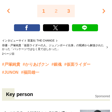
1
2
3
インタビューサイト 双葉社 THE CHANGE
俳優・戸塚純貴「仮面ライダーの人、ジュノンボーイ出身」の呪縛から解放された
かった「パッケージではなく見てほしかった」
2ページ目
#戸塚純貴
#かりあげクン
#銀魂
#仮面ライダー
#JUNON
#福田雄一
Key person
Sponsored