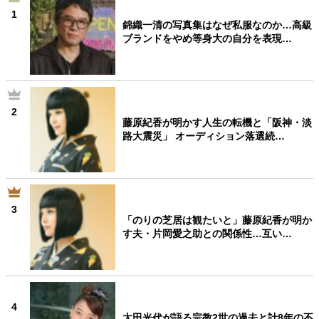
1
錦織一清の写真集はなぜ私服なのか…高級
ブランドをやめ等身大の自分を表現…
2
藤原紀香が明かす人生の転機と「阪神・淡
路大震災」 オーディション落選続…
3
「のりの芝居は観たいと」藤原紀香が明か
す夫・片岡愛之助との関係性…互い…
4
太田光代が語る宗教2世の過去と計8年の不