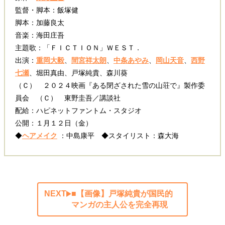
監督・脚本：飯塚健
脚本：加藤良太
音楽：海田庄吾
主題歌：「ＦＩＣＴＩＯＮ」ＷＥＳＴ．
出演：
重岡大毅
、
間宮祥太朗
、
中条あやみ
、
岡山天音
、
西野
七瀬
、堀田真由、戸塚純貴、森川葵
（Ｃ） ２０２４映画『ある閉ざされた雪の山荘で』製作委
員会 （Ｃ） 東野圭吾／講談社
配給：ハピネットファントム・スタジオ
公開：１月１２日（金）
◆
ヘアメイク
：中島康平 ◆スタイリスト：森大海
NEXT
■【画像】戸塚純貴が国民的
マンガの主人公を完全再現