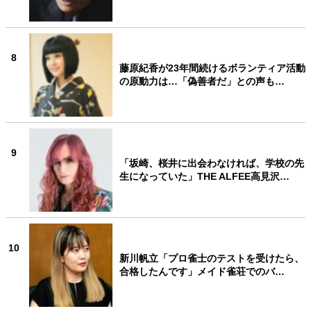
8
藤原紀香が23年間続けるボランティア活動
の原動力は…「偽善者だ」との声も…
9
「坂崎、桜井に出会わなければ、学校の先
生になっていた」THE ALFEE高見沢…
10
新川帆立「プロ雀士のテストを受けたら、
合格したんです」メイド雀荘でのバ…