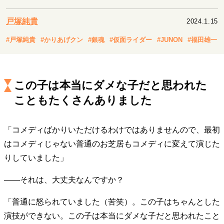
キャリア・働き方
セカンドキャリアの描き方
独立という決断
戸塚純貴
2024.1.15
大人の学び直し
ファーストキャリアを拓く
#戸塚純貴
#かりあげクン
#銀魂
#仮面ライダー
#JUNON
#福田雄一
夢を掴む選択
この子は本当にダメな子だと思われた
経営・ビジネス
こともたくさんありました
リーダーの流儀
変革の原動力
次世代へのバトン
トップが描く未来
「コメディばかりいただけるわけではありませんので、最初
はコメディじゃない普通のお芝居もコメディに変えて演じた
マインドセット
りしていました」
重圧との向き合い方
一流のルーティン
20代の現在地
――それは、大丈夫なんですか？
忘れられない言葉
10代・20代の土台
「普通に怒られていました（苦笑）。この子はちゃんとした
演技ができない。この子は本当にダメな子だと思われたこと
ライフスタイル・生き方