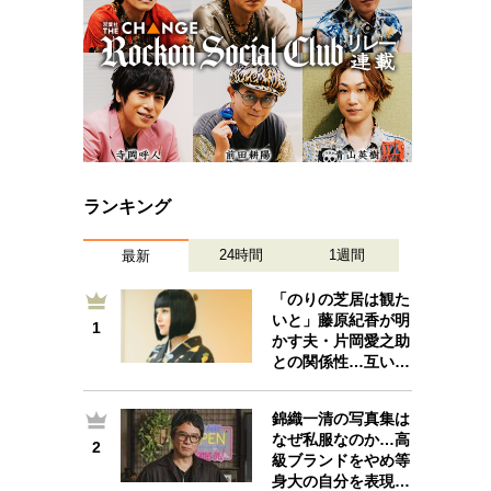
ランキング
24時間
1週間
最新
「のりの芝居は観た
いと」藤原紀香が明
1
1
かす夫・片岡愛之助
との関係性…互い…
錦織一清の写真集は
なぜ私服なのか…高
2
2
級ブランドをやめ等
身大の自分を表現…