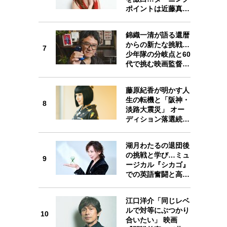
ポイントは近藤真…
錦織一清が語る還暦
からの新たな挑戦…
7
7
少年隊の分岐点と60
代で挑む映画監督…
藤原紀香が明かす人
生の転機と「阪神・
8
淡路大震災」 オー
8
ディション落選続…
湖月わたるの退団後
の挑戦と学び…ミュ
9
ージカル『シカゴ』
9
での英語奮闘と高…
江口洋介「同じレベ
ルで対等にぶつかり
10
合いたい」 映画
10