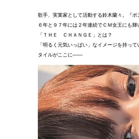
歌手、実業家として活動する鈴木蘭々。『ポ
６年と９７年には２年連続でＣＭ女王にも輝
「ＴＨＥ ＣＨＡＮＧＥ」とは？
「明るく元気いっぱい」なイメージを持って
タイルがここに――