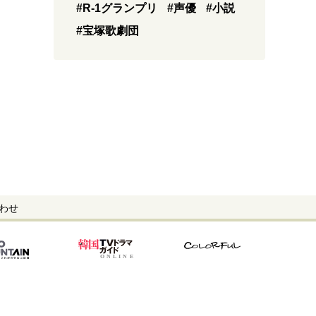
#R-1グランプリ
#声優
#小説
#宝塚歌劇団
わせ