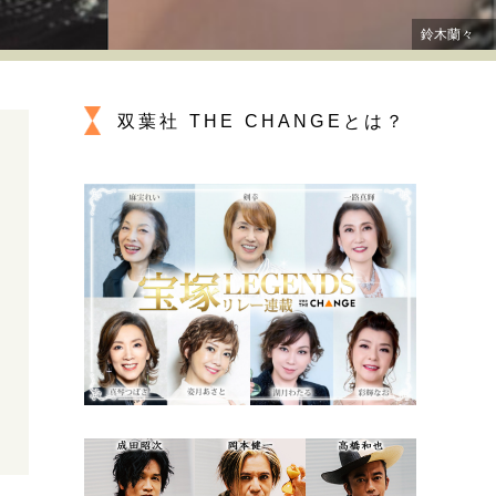
プが描く未来
鈴木蘭々
忘れられない言葉
10代・20代の土台
双葉社 THE CHANGEとは？
ーとの歩み方
親になるということ
一生モノの愛用品
デザイン