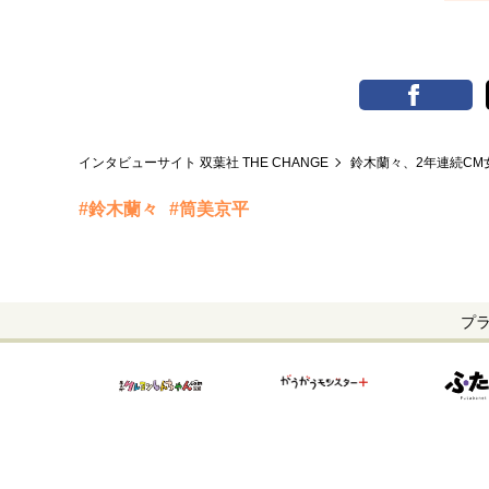
インタビューサイト 双葉社 THE CHANGE
鈴木蘭々、2年連続C
#鈴木蘭々
#筒美京平
プ