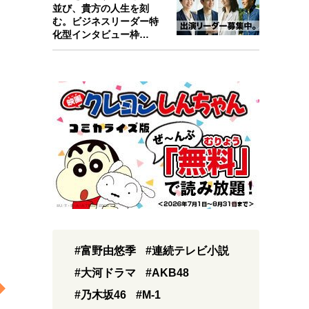
並び、貴方の人生を刻
む。ビジネスリーダー特
化型インタビュー枠
『Key person』始…
#富野由悠季
#連続テレビ小説
#大河ドラマ
#AKB48
#乃木坂46
#M-1