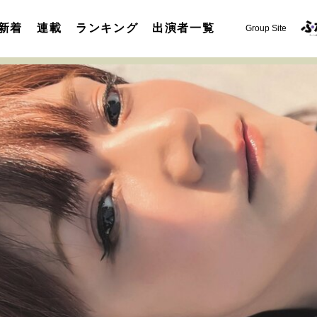
新着
連載
ランキング
出演者一覧
Group Site
運命を変えた出会い
決断の裏側
挫折からの再起
未知
表現者の葛藤
人生が動いた日
10代の挫折と原点
セカンドキャリアの描き方
独立という決断
大人の学び直し
夢を掴む選択