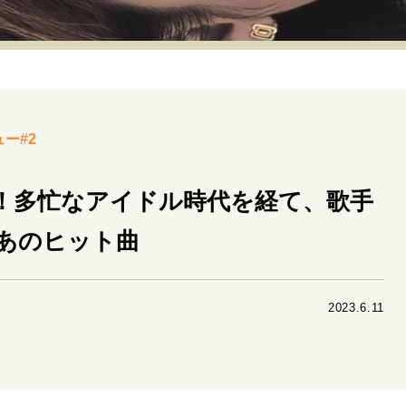
リーダーの流儀
変革の原動力
次世代へのバトン
トッ
重圧との向き合い方
一流のルーティン
20代の現在地
40代からの景色
50代のリアル
美しさの哲学
パートナ
ー#2
病が教えてくれたこと
移住という選択
熱狂できるもの
私を彩るエッセンス
60代のネクストステージ
70代のグランド
王！多忙なアイドル時代を経て、歌手
あのヒット曲
地域とつながる/お金との付き合い方
2023.6.11