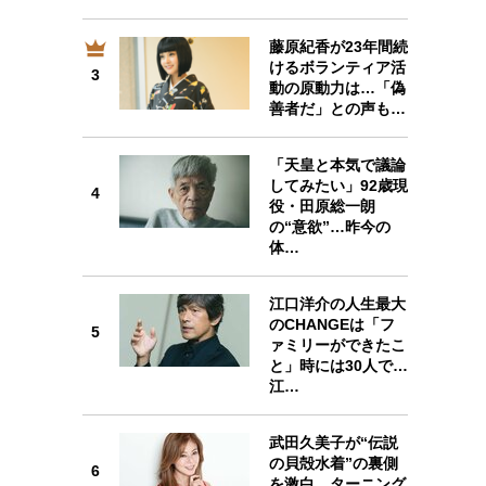
藤原紀香が23年間続
けるボランティア活
3
3
動の原動力は…「偽
善者だ」との声も…
「天皇と本気で議論
してみたい」92歳現
4
4
役・田原総一朗
の“意欲”…昨今の
体…
江口洋介の人生最大
のCHANGEは「フ
5
5
ァミリーができたこ
と」時には30人で…
江…
武田久美子が“伝説
6
の貝殻水着”の裏側
6
を激白…ターニング