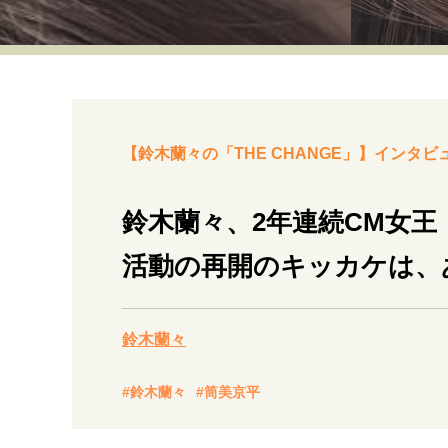
経営・ビジネス
マインドセット
ライフスタイル・生き方
【鈴木蘭々の「THE CHANGE」】インタビュ
鈴木蘭々、2年連続CM女
活動の再開のキッカケは、
社会・カルチャー・マネー
鈴木蘭々
#鈴木蘭々
#筒美京平