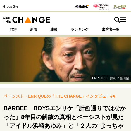
Group Site
TOP
新着
連載
ランキング
出演者一覧
注目の記事テーマで探す
SPECIAL
ENRIQUE 撮影／冨田望
サイトの核・哲学
ベーシスト・ENRIQUEの「THE CHANGE」インタビュー#4
運命を変えた出会い
決断の裏側
挫折からの再起
未知への挑戦
プロフェッショナルの矜持
BARBEE BOYSエンリケ「計画通りではなか
表現者の葛藤
人生が動いた日
10代の挫折と原点
った」8年目の解散の真相とベーシストが見た
「アイドル浜崎あゆみ」と「２人の“よっちゃ