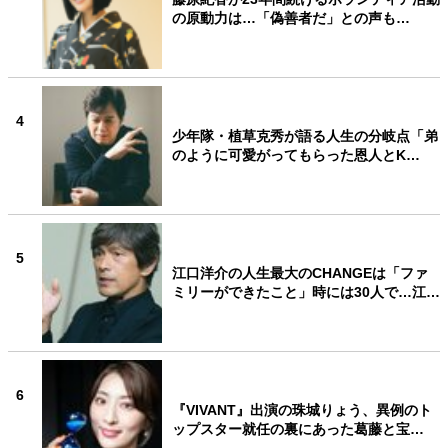
の原動力は…「偽善者だ」との声も…
4
少年隊・植草克秀が語る人生の分岐点「弟
のように可愛がってもらった恩人とK…
5
江口洋介の人生最大のCHANGEは「ファ
ミリーができたこと」時には30人で…江…
6
『VIVANT』出演の珠城りょう、異例のト
ップスター就任の裏にあった葛藤と宝…