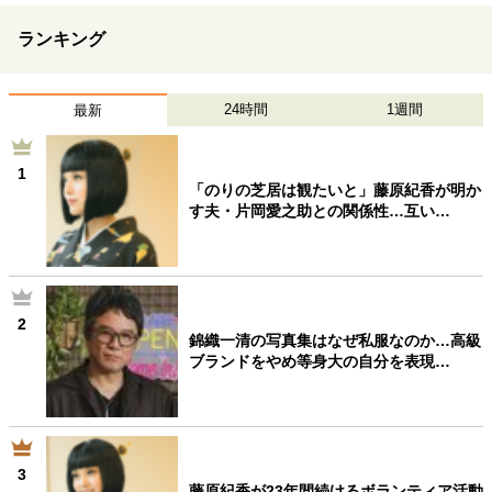
ランキング
24時間
1週間
最新
1
「のりの芝居は観たいと」藤原紀香が明か
す夫・片岡愛之助との関係性…互い…
2
錦織一清の写真集はなぜ私服なのか…高級
ブランドをやめ等身大の自分を表現…
3
藤原紀香が23年間続けるボランティア活動