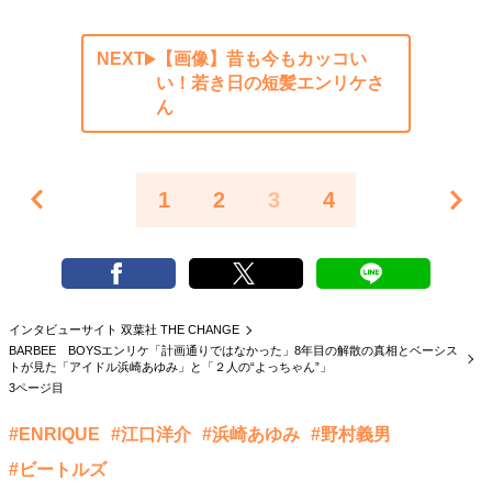
NEXT
【画像】昔も今もカッコい
い！若き日の短髪エンリケさ
ん
1
2
3
4
インタビューサイト 双葉社 THE CHANGE
BARBEE BOYSエンリケ「計画通りではなかった」8年目の解散の真相とベーシス
トが見た「アイドル浜崎あゆみ」と「２人の“よっちゃん”」
3ページ目
#ENRIQUE
#江口洋介
#浜崎あゆみ
#野村義男
#ビートルズ