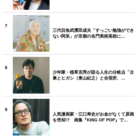
7
三代目魚武濱田成夫「すっごい勉強ができ
ない阿呆」が京都の名門美術高校に…
8
少年隊・植草克秀が語る人生の分岐点「古
巣とヒガシ（東山紀之）と合宿所、…
9
人気漫画家・江口寿史がお金がなくて原画
を売却!? 画集『KING OF POP』で…