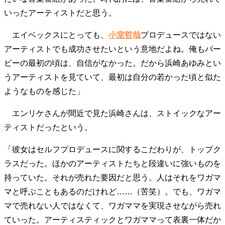
40代からの景色
50代のリアル
美しさの哲学
いったアーティストだと思う。
パートナーとの歩み方
親になるということ
エイベックスにとっても、
小室哲哉
プロデュースではない
病が教えてくれたこと
移住という選択
熱狂できるもの
一生モノの愛用品
アーティストでも成功させたいという意地だよね。俺もバー
私を彩るエッセンス
60代のネクストステージ
ビーの最初の頃は、自信がなかった。だから浜崎あゆみとい
70代のグランドデザイン
うアーティストを見ていて、最初は自分の若かった頃と似た
ようなものを感じた」
社会・カルチャー・マネー
エンリケさんが間近で見た浜崎さんは、ストイックなアー
ティストだったという。
地域とつながる/お金との付き合い方
「彼女はセルフプロデュースに関するこだわりが、トップク
ラスだった。ほかのアーティストたちと段違いに強いものを
持っていた。それが売れた要因だと思う。人はそれをワガマ
マと呼ぶこともあるのだけれど……（苦笑）。でも、ワガマ
マで売れない人ではなくて、ワガママを実現させながら売れ
ていった。アーティスティックとワガママって表裏一体だか