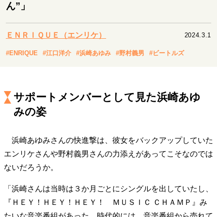
キャリア・働き方
ん”」
セカンドキャリアの描き方
独立という決断
大人の学び直し
ファーストキャリアを拓く
ＥＮＲＩＱＵＥ（エンリケ）
2024.3.1
夢を掴む選択
#ENRIQUE
#江口洋介
#浜崎あゆみ
#野村義男
#ビートルズ
経営・ビジネス
サポートメンバーとして見た浜崎あゆ
リーダーの流儀
変革の原動力
次世代へのバトン
トップが描く未来
みの姿
浜崎あゆみさんの快進撃は、彼女をバックアップしていた
マインドセット
エンリケさんや野村義男さんの力添えがあってこそなのでは
重圧との向き合い方
一流のルーティン
20代の現在地
ないだろうか。
忘れられない言葉
10代・20代の土台
「浜崎さんは当時は３か月ごとにシングルを出していたし、
『ＨＥＹ！ＨＥＹ！ＨＥＹ！ ＭＵＳＩＣ ＣＨＡＭＰ』み
ライフスタイル・生き方
たいな音楽番組があった。時代的には、音楽番組から売れて