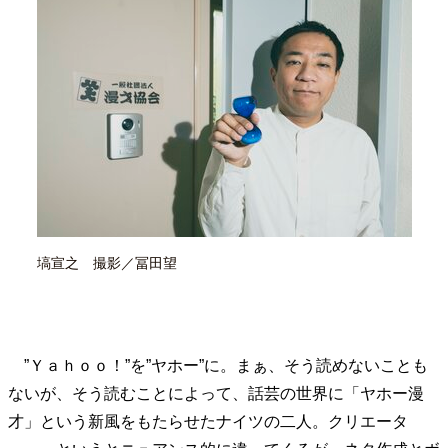
40代からの景色
50代のリアル
美しさの哲学
パートナーとの歩み方
親になるということ
病が教えてくれたこと
移住という選択
熱狂できるもの
一生モノの愛用品
私を彩るエッセンス
60代のネクストステージ
70代のグランドデザイン
社会・カルチャー・マネー
地域とつながる/お金との付き合い方
塙宣之 撮影／冨田望
”Ｙａｈｏｏ！”を”ヤホー”に。まぁ、そう読めないことも
ないが、そう読むことによって、話芸の世界に「ヤホー漫
才」という新風をもたらせたナイツの二人。クリエータ