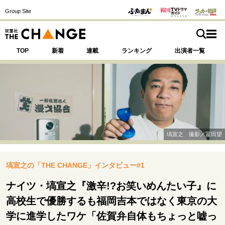
Group Site
TOP
新着
連載
ランキング
出演者一覧
注目の記事テーマで探す
SPECIAL
塙宣之 撮影／冨田望
サイトの核・哲学
塙宣之の「THE CHANGE」インタビュー#1
運命を変えた出会い
決断の裏側
挫折からの再起
未知への挑戦
プロフェッショナルの矜持
ナイツ・塙宣之『激辛!?お笑いめんたい子』に
表現者の葛藤
人生が動いた日
10代の挫折と原点
高校生で優勝するも福岡吉本ではなく東京の大
学に進学したワケ「佐賀弁自体もちょっと嘘っ