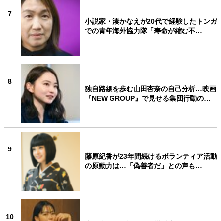
7
小説家・湊かなえが20代で経験したトンガ
での青年海外協力隊「寿命が縮む不…
8
独自路線を歩む山田杏奈の自己分析…映画
『NEW GROUP』で見せる集団行動の…
9
藤原紀香が23年間続けるボランティア活動
の原動力は…「偽善者だ」との声も…
10