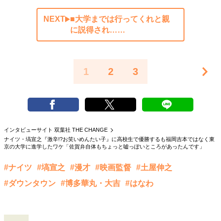
NEXT
■大学までは行ってくれと親
に説得され……
1
2
3
インタビューサイト 双葉社 THE CHANGE
ナイツ・塙宣之『激辛!?お笑いめんたい子』に高校生で優勝するも福岡吉本ではなく東
京の大学に進学したワケ「佐賀弁自体もちょっと嘘っぽいところがあったんです」
#ナイツ
#塙宣之
#漫才
#映画監督
#土屋伸之
#ダウンタウン
#博多華丸・大吉
#はなわ