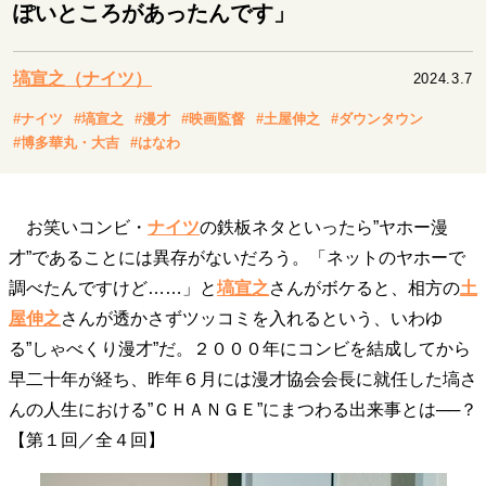
キャリア・働き方
ぽいところがあったんです」
セカンドキャリアの描き方
独立という決断
大人の学び直し
ファーストキャリアを拓く
塙宣之（ナイツ）
2024.3.7
夢を掴む選択
#ナイツ
#塙宣之
#漫才
#映画監督
#土屋伸之
#ダウンタウン
#博多華丸・大吉
#はなわ
経営・ビジネス
リーダーの流儀
変革の原動力
次世代へのバトン
お笑いコンビ・
ナイツ
の鉄板ネタといったら”ヤホー漫
トップが描く未来
才”であることには異存がないだろう。「ネットのヤホーで
調べたんですけど……」と
塙宣之
さんがボケると、相方の
土
屋伸之
さんが透かさずツッコミを入れるという、いわゆ
マインドセット
る”しゃべくり漫才”だ。２０００年にコンビを結成してから
重圧との向き合い方
一流のルーティン
20代の現在地
早二十年が経ち、昨年６月には漫才協会会長に就任した塙さ
忘れられない言葉
10代・20代の土台
んの人生における”ＣＨＡＮＧＥ”にまつわる出来事とは──？
【第１回／全４回】
ライフスタイル・生き方