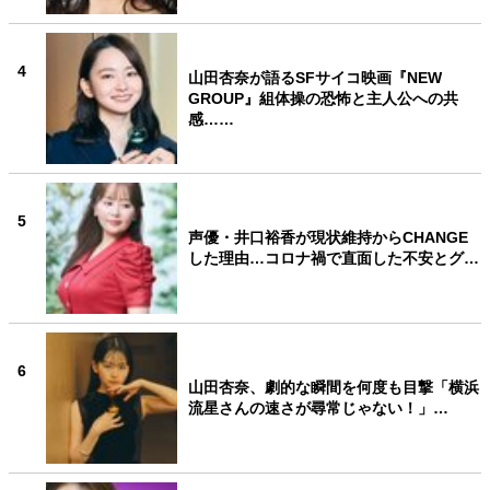
4
山田杏奈が語るSFサイコ映画『NEW
GROUP』組体操の恐怖と主人公への共
感……
5
声優・井口裕香が現状維持からCHANGE
した理由…コロナ禍で直面した不安とグ…
6
山田杏奈、劇的な瞬間を何度も目撃「横浜
流星さんの速さが尋常じゃない！」…