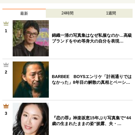
24時間
1週間
最新
1
錦織一清の写真集はなぜ私服なのか…高級
ブランドをやめ等身大の自分を表現…
2
BARBEE BOYSエンリケ「計画通りでは
なかった」8年目の解散の真相とベーシ…
3
『恋の罪』神楽坂恵15年ぶり写真集で“44
歳の生まれたままの姿”披露、夫・…