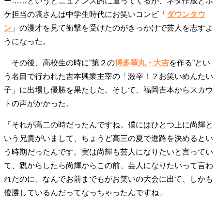
ー……というとニュアンス的に違ってくるが、ネタ作成とボ
ケ担当の塙さんは中学生時代にお笑いコンビ「
ダウンタウ
ン
」の漫才を見て衝撃を受けたのがきっかけで芸人を志すよ
うになった。
その後、高校生の時に”第２の
博多華丸・大吉
を作る”とい
う名目で行われた吉本興業主宰の「激辛！？お笑いめんたい
子」に出場し優勝を果たした。そして、福岡吉本からスカウ
トの声がかかった。
「それが高二の時だったんですね。僕にはひとつ上に尚輝と
いう兄貴がいまして、ちょうど高三の夏で進路を決めるとい
う時期だったんです。実は尚輝も芸人になりたいと言ってい
て、親からしたら尚輝からこの前、芸人になりたいって言わ
れたのに、なんでお前までもがお笑いの大会に出て、しかも
優勝しているんだってなっちゃったんですね」