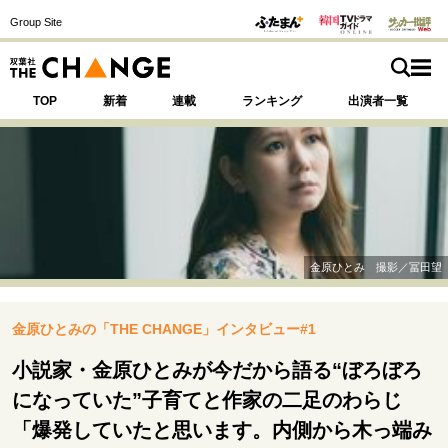
Group Site
TOP
新着
連載
ランキング
出演者一覧
注目の記事テーマで探す
SPECIAL
金原ひとみ 撮影／冨田望
サイトの核・哲学
金原ひとみの「THE CHANGE」インタビュー#1
運命を変えた出会い
決断の裏側
挫折からの再起
未知への挑戦
プロフェッショナルの矜持
小説家・金原ひとみが今だから語る“ぼろぼろ
表現者の葛藤
人生が動いた日
10代の挫折と原点
になっていた”子育てと作家の二足のわらじ
「爆発していたと思います。内側から木っ端み