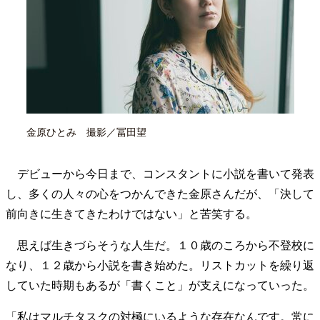
40代からの景色
美しさの哲学
パートナーとの歩み方
親になるということ
病が教えてくれたこと
移住という選択
熱狂できるもの
一生モノの愛用品
私を彩るエッセンス
60代のネクストステージ
70代のグランドデザイン
金原ひとみ 撮影／冨田望
社会・カルチャー・マネー
地域とつながる/お金との付き合い方
デビューから今日まで、コンスタントに小説を書いて発表
し、多くの人々の心をつかんできた金原さんだが、「決して
前向きに生きてきたわけではない」と苦笑する。
思えば生きづらそうな人生だ。１０歳のころから不登校に
なり、１２歳から小説を書き始めた。リストカットを繰り返
していた時期もあるが「書くこと」が支えになっていった。
「私はマルチタスクの対極にいるような存在なんです。常に