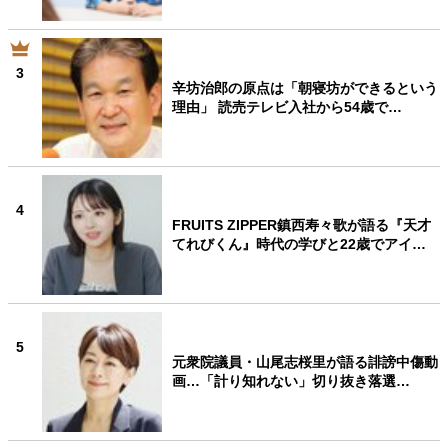
3
辛坊治郎の原点は「朝寝坊ができるという
理由」 読売テレビ入社から54歳で…
4
FRUITS ZIPPER鎮西寿々歌が語る『天才
てれびくん』時代の学びと22歳でアイ…
5
元衆院議員・山尾志桜里が語る誹謗中傷動
画…「計り知れない」切り抜き落選…