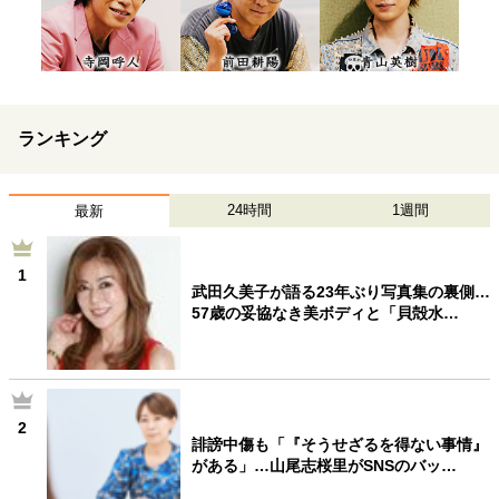
ランキング
24時間
1週間
最新
1
武田久美子が語る23年ぶり写真集の裏側…
57歳の妥協なき美ボディと「貝殻水…
2
誹謗中傷も「『そうせざるを得ない事情』
がある」…山尾志桜里がSNSのバッ…