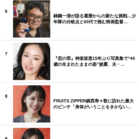
6
錦織一清が語る還暦からの新たな挑戦…少
年隊の分岐点と60代で挑む映画監督…
7
『恋の罪』神楽坂恵15年ぶり写真集で“44
歳の生まれたままの姿”披露、夫・…
8
FRUITS ZIPPER鎮西寿々歌に訪れた最大
のピンチ「身体がいうことをきかない…
9