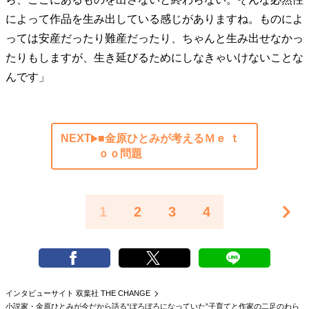
によって作品を生み出している感じがありますね。ものによ
っては安産だったり難産だったり、ちゃんと生み出せなかっ
たりもしますが、生き延びるためにしなきゃいけないことな
んです」
NEXT
■金原ひとみが考えるＭｅ ｔ
ｏｏ問題
1
2
3
4
インタビューサイト 双葉社 THE CHANGE
小説家・金原ひとみが今だから語る“ぼろぼろになっていた”子育てと作家の二足のわら