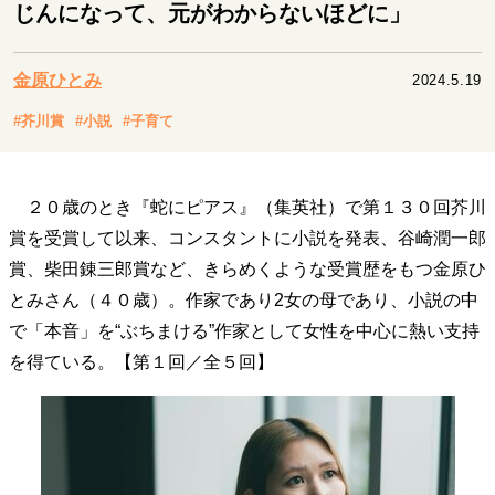
キャリア・働き方
じんになって、元がわからないほどに」
セカンドキャリアの描き方
独立という決断
大人の学び直し
ファーストキャリアを拓く
金原ひとみ
2024.5.19
夢を掴む選択
#芥川賞
#小説
#子育て
経営・ビジネス
２０歳のとき『蛇にピアス』（集英社）で第１３０回芥川
リーダーの流儀
変革の原動力
次世代へのバトン
賞を受賞して以来、コンスタントに小説を発表、谷崎潤一郎
トップが描く未来
賞、柴田錬三郎賞など、きらめくような受賞歴をもつ金原ひ
とみさん（４０歳）。作家であり2女の母であり、小説の中
で「本音」を“ぶちまける”作家として女性を中心に熱い支持
マインドセット
を得ている。【第１回／全５回】
重圧との向き合い方
一流のルーティン
20代の現在地
忘れられない言葉
10代・20代の土台
ライフスタイル・生き方