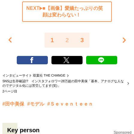
NEXT
■【画像】愛嬌たっぷりの笑
顔は変わらない！
1
2
3
インタビューサイト 双葉社 THE CHANGE
SNSは生存確認!? インスタフォロワー28万超の田中美保「基本、アナログな人な
のでデジタル化には苦労してます(笑)」
2ページ目
#田中美保
#モデル
#Ｓｅｖｅｎｔｅｅｎ
Key person
Sponsored