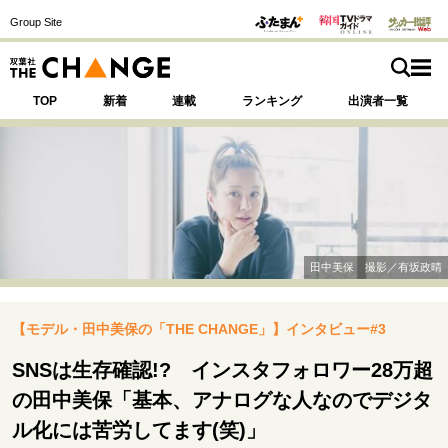
Group Site
TOP
新着
連載
ランキング
出演者一覧
注目の記事テーマで探す
SPECIAL
田中美保 撮影／有坂政晴
サイトの核・哲学
【モデル・田中美保の「THE CHANGE」】インタビュー#3
運命を変えた出会い
決断の裏側
挫折からの再起
未知への挑戦
プロフェッショナルの矜持
SNSは生存確認!? インスタフォロワー28万超
表現者の葛藤
人生が動いた日
10代の挫折と原点
の田中美保「基本、アナログな人なのでデジタ
ル化には苦労してます(笑)」