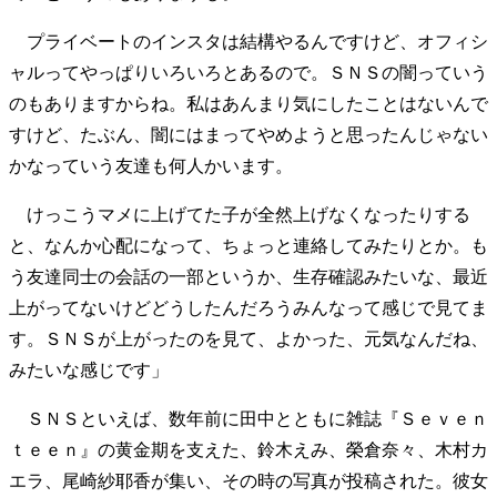
40代からの景色
50代のリアル
美しさの哲学
プライベートのインスタは結構やるんですけど、オフィシ
パートナーとの歩み方
親になるということ
ャルってやっぱりいろいろとあるので。ＳＮＳの闇っていう
病が教えてくれたこと
移住という選択
のもありますからね。私はあんまり気にしたことはないんで
熱狂できるもの
一生モノの愛用品
私を彩るエッセンス
60代のネクストステージ
すけど、たぶん、闇にはまってやめようと思ったんじゃない
70代のグランドデザイン
かなっていう友達も何人かいます。
けっこうマメに上げてた子が全然上げなくなったりする
と、なんか心配になって、ちょっと連絡してみたりとか。も
社会・カルチャー・マネー
う友達同士の会話の一部というか、生存確認みたいな、最近
地域とつながる/お金との付き合い方
上がってないけどどうしたんだろうみんなって感じで見てま
す。ＳＮＳが上がったのを見て、よかった、元気なんだね、
みたいな感じです」
ＳＮＳといえば、数年前に田中とともに雑誌『Ｓｅｖｅｎ
ｔｅｅｎ』の黄金期を支えた、鈴木えみ、榮倉奈々、木村カ
エラ、尾崎紗耶香が集い、その時の写真が投稿された。彼女