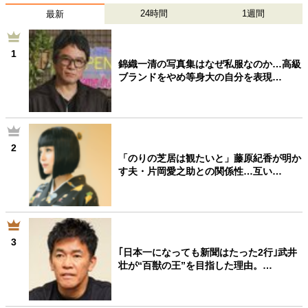
24時間
1週間
最新
1
錦織一清の写真集はなぜ私服なのか…高級
ブランドをやめ等身大の自分を表現…
2
「のりの芝居は観たいと」藤原紀香が明か
す夫・片岡愛之助との関係性…互い…
3
｢日本一になっても新聞はたった2行｣武井
壮が“百獣の王”を目指した理由。…