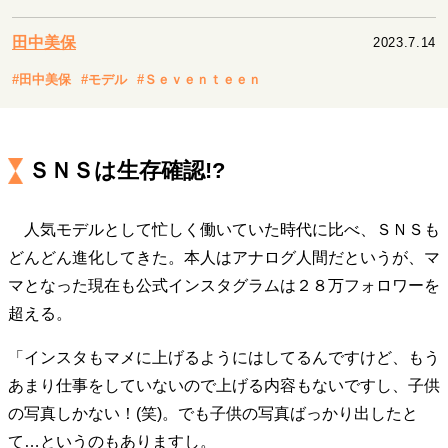
キャリア・働き方
セカンドキャリアの描き方
独立という決断
田中美保
2023.7.14
大人の学び直し
ファーストキャリアを拓く
#田中美保
#モデル
#Ｓｅｖｅｎｔｅｅｎ
夢を掴む選択
ＳＮＳは生存確認!?
経営・ビジネス
リーダーの流儀
変革の原動力
次世代へのバトン
トップが描く未来
人気モデルとして忙しく働いていた時代に比べ、ＳＮＳも
どんどん進化してきた。本人はアナログ人間だというが、マ
マとなった現在も公式インスタグラムは２８万フォロワーを
マインドセット
超える。
重圧との向き合い方
一流のルーティン
20代の現在地
「インスタもマメに上げるようにはしてるんですけど、もう
忘れられない言葉
10代・20代の土台
あまり仕事をしていないので上げる内容もないですし、子供
の写真しかない！(笑)。でも子供の写真ばっかり出したと
ライフスタイル・生き方
て…というのもありますし。