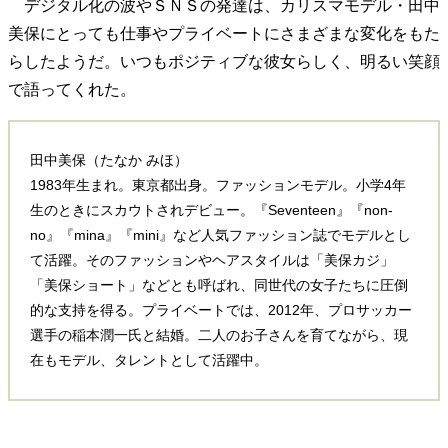
デジタル化の波やＳＮＳの発達は、カリスマモデル・田中
美保にとっても仕事やプライベートにさまざまな変化をもた
らしたようだ。いつもポジティブな彼女らしく、明るい笑顔
で語ってくれた。
田中美保（たなか みほ）
1983年生まれ。東京都出身。ファッションモデル。小学4年
生のときにスカウトされデビュー。『Seventeen』『non-
no』『mina』『mini』など人気ファッション誌でモデルとし
て活躍。そのファッションやヘアスタイルは「美保カジ」
「美保ショート」などとも呼ばれ、同世代の女子たちに圧倒
的な支持を得る。プライベートでは、2012年、プロサッカー
選手の稲本潤一氏と結婚。二人のお子さんを育てながら、現
在もモデル、タレントとして活躍中。