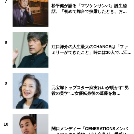
7
松平健が語る「マツケンサンバ」誕生秘
話、「初めて舞台で披露したとき、お…
8
江口洋介の人生最大のCHANGEは「ファ
ミリーができたこと」時には30人で…江…
9
元宝塚トップスター麻実れいが明かす“男
役の美学”…女優転身後の葛藤を救…
10
関口メンディー「GENERATIONSメンバ