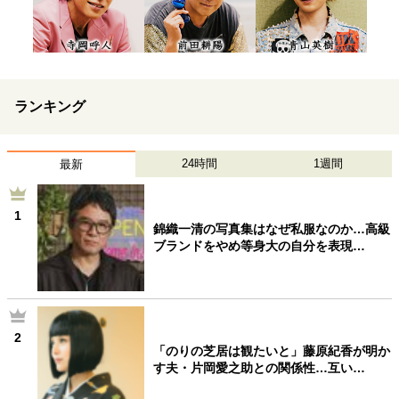
ランキング
24時間
1週間
最新
1
錦織一清の写真集はなぜ私服なのか…高級
ブランドをやめ等身大の自分を表現…
2
「のりの芝居は観たいと」藤原紀香が明か
す夫・片岡愛之助との関係性…互い…