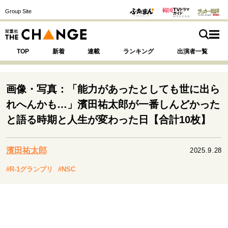
Group Site
TOP
新着
連載
ランキング
出演者一覧
画像・写真：「能力があったとしても世に出ら
れへんかも…」濱田祐太郎が一番しんどかった
注目の記事テーマで探す
SPECIAL
と語る時期と人生が変わった日【合計10枚】
濱田祐太郎
2025.9.28
サイトの核・哲学
運命を変えた出会い
決断の裏側
挫折からの再起
#R-1グランプリ
#NSC
未知への挑戦
プロフェッショナルの矜持
表現者の葛藤
人生が動いた日
10代の挫折と原点