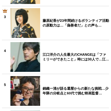
3
藤原紀香が23年間続けるボランティア活動
の原動力は…「偽善者だ」との声も…
4
江口洋介の人生最大のCHANGEは「ファ
ミリーができたこと」時には30人で…江…
5
錦織一清が語る還暦からの新たな挑戦…少
年隊の分岐点と60代で挑む映画監督…