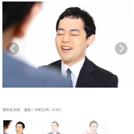
キャリア・働き方
セカンドキャリアの描き方
独立という決断
大人の学び直し
ファーストキャリアを拓く
夢を掴む選択
経営・ビジネス
リーダーの流儀
変革の原動力
次世代へのバトン
トップが描く未来
マインドセット
重圧との向き合い方
一流のルーティン
20代の現在地
忘れられない言葉
10代・20代の土台
濱田祐太郎 撮影／河村正和（1/10）
ライフスタイル・生き方