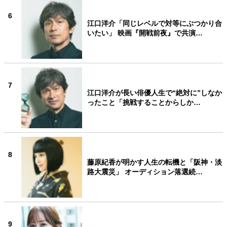
6
江口洋介「同じレベルで対等にぶつかり合
いたい」 映画『開戦前夜』で共演…
7
江口洋介が長い俳優人生で“絶対に”しなか
ったこと「挑戦することからしか…
8
藤原紀香が明かす人生の転機と「阪神・淡
路大震災」 オーディション落選続…
9