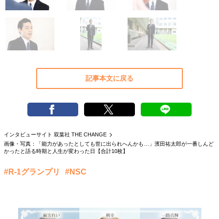
40代からの景色
50代のリアル
美しさの哲学
パートナーとの歩み方
親になるということ
病が教えてくれたこと
移住という選択
熱狂できるもの
一生モノの愛用品
私を彩るエッセンス
60代のネクストステージ
70代のグランドデザイン
記事本文に戻る
社会・カルチャー・マネー
地域とつながる/お金との付き合い方
インタビューサイト 双葉社 THE CHANGE
画像・写真：「能力があったとしても世に出られへんかも…」濱田祐太郎が一番しんど
かったと語る時期と人生が変わった日【合計10枚】
#R-1グランプリ
#NSC