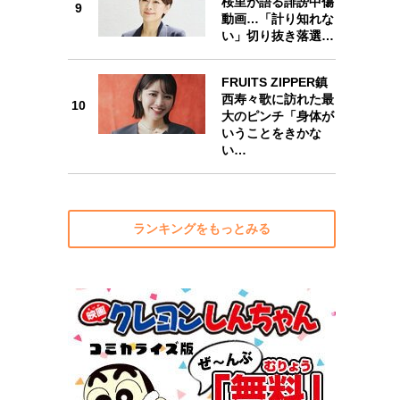
桜里が語る誹謗中傷
9
動画…「計り知れな
い」切り抜き落選…
10
FRUITS ZIPPER鎮
西寿々歌に訪れた最
10
大のピンチ「身体が
いうことをきかな
い…
ランキングをもっとみる