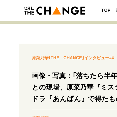
TOP
注目の記事テーマで探す
SPECIAL
原菜乃華｢THE CHANGE｣インタビュー#4
サイトの核・哲学
画像・写真：｢落ちたら半
との現場、原菜乃華『ミス
キャリア・働き方
ドラ『あんぱん』で得たも