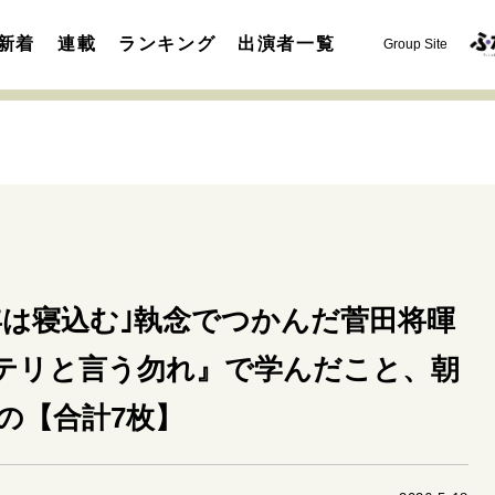
新着
連載
ランキング
出演者一覧
Group Site
運命を変えた出会い
決断の裏側
挫折からの再起
未知
年は寝込む｣執念でつかんだ菅田将暉
表現者の葛藤
人生が動いた日
10代の挫折と原点
テリと言う勿れ』で学んだこと、朝
セカンドキャリアの描き方
独立という決断
大人の学び直し
の【合計7枚】
夢を掴む選択