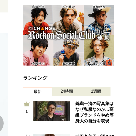
プが描く未来
忘れられない言葉
10代・20代の土台
ーとの歩み方
親になるということ
一生モノの愛用品
デザイン
ランキング
24時間
1週間
最新
錦織一清の写真集は
なぜ私服なのか…高
1
1
級ブランドをやめ等
身大の自分を表現…