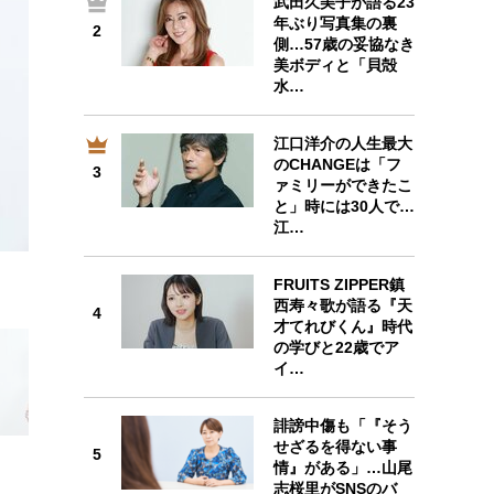
武田久美子が語る23
年ぶり写真集の裏
2
2
側…57歳の妥協なき
美ボディと「貝殻
水…
江口洋介の人生最大
のCHANGEは「フ
3
3
ァミリーができたこ
と」時には30人で…
江…
FRUITS ZIPPER鎮
西寿々歌が語る『天
4
4
才てれびくん』時代
の学びと22歳でア
イ…
誹謗中傷も「『そう
せざるを得ない事
5
5
情』がある」…山尾
志桜里がSNSのバ