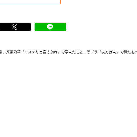
現場、原菜乃華『ミステリと言う勿れ』で学んだこと、朝ドラ『あんぱん』で得たも