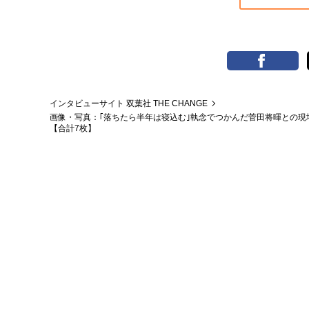
インタビューサイト 双葉社 THE CHANGE
画像・写真：｢落ちたら半年は寝込む｣執念でつかんだ菅田将暉との
【合計7枚】