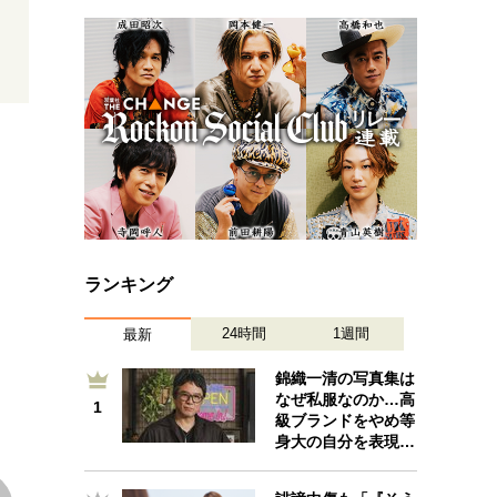
プが描く未来
忘れられない言葉
10代・20代の土台
ーとの歩み方
親になるということ
一生モノの愛用品
デザイン
ランキング
24時間
1週間
最新
錦織一清の写真集は
なぜ私服なのか…高
1
1
級ブランドをやめ等
身大の自分を表現…