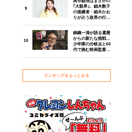
高市総理はまさかの
｢大殺界｣、細木数子
9
の後継者・細木かお
りが占う政界の行…
10
錦織一清が語る還暦
からの新たな挑戦…
10
少年隊の分岐点と60
代で挑む映画監督…
ランキングをもっとみる