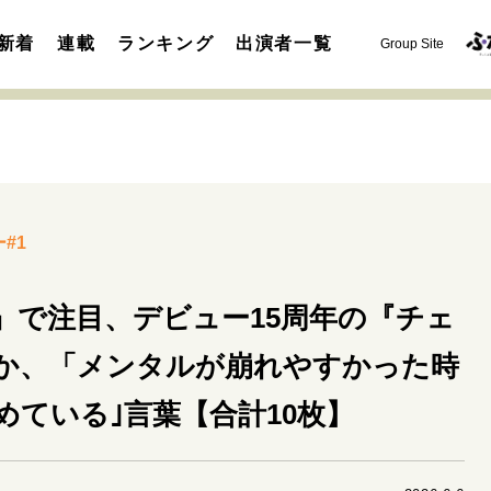
新着
連載
ランキング
出演者一覧
Group Site
#1
運命を変えた出会い
決断の裏側
挫折からの再起
未知
』で注目、デビュー15周年の『チェ
表現者の葛藤
人生が動いた日
10代の挫折と原点
か、「メンタルが崩れやすかった時
セカンドキャリアの描き方
独立という決断
大人の学び直し
めている｣言葉【合計10枚】
夢を掴む選択