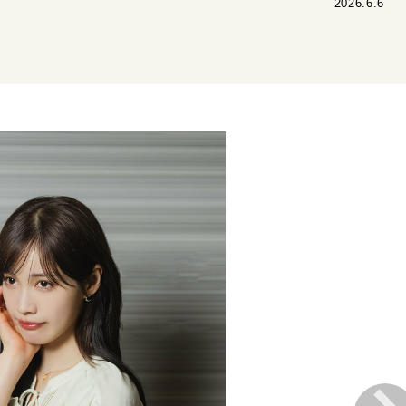
2026.6.6
リーダーの流儀
変革の原動力
次世代へのバトン
トッ
重圧との向き合い方
一流のルーティン
20代の現在地
40代からの景色
50代のリアル
美しさの哲学
パートナ
病が教えてくれたこと
移住という選択
熱狂できるもの
私を彩るエッセンス
60代のネクストステージ
70代のグランド
地域とつながる/お金との付き合い方