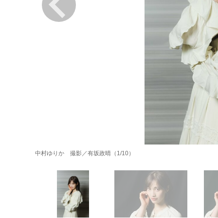
中村ゆりか 撮影／有坂政晴（1/10）