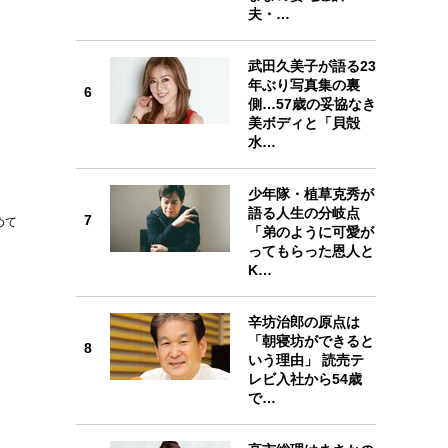
夫・…
武田久美子が語る23
6
年ぶり写真集の裏
6
側…57歳の妥協なき
美ボディと「貝殻
水…
少年隊・植草克秀が
7
語る人生の分岐点
7
めて
「弟のように可愛が
ってもらった恩人と
K…
8
辛坊治郎の原点は
「朝寝坊ができると
8
いう理由」 読売テ
レビ入社から54歳
で…
9