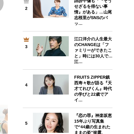
誹謗中傷も「『そう
せざるを得ない事
2
2
情』がある」…山尾
志桜里がSNSのバ
ッ…
江口洋介の人生最大
3
のCHANGEは「フ
3
ァミリーができたこ
と」時には30人で…
江…
FRUITS ZIPPER鎮
4
西寿々歌が語る『天
4
才てれびくん』時代
の学びと22歳でア
イ…
『恋の罪』神楽坂恵
5
15年ぶり写真集
5
で“44歳の生まれた
ままの姿”披露、