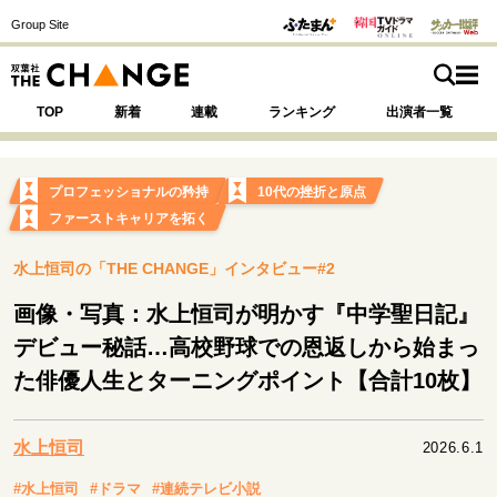
Group Site
TOP
新着
連載
ランキング
出演者一覧
プロフェッショナルの矜持
10代の挫折と原点
ファーストキャリアを拓く
注目の記事テーマで探す
SPECIAL
水上恒司の「THE CHANGE」インタビュー#2
画像・写真：水上恒司が明かす『中学聖日記』
サイトの核・哲学
デビュー秘話…高校野球での恩返しから始まっ
運命を変えた出会い
決断の裏側
挫折からの再起
た俳優人生とターニングポイント【合計10枚】
未知への挑戦
プロフェッショナルの矜持
表現者の葛藤
人生が動いた日
10代の挫折と原点
水上恒司
2026.6.1
#水上恒司
#ドラマ
#連続テレビ小説