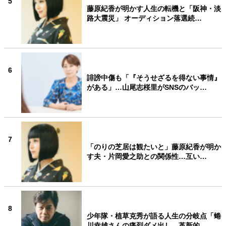
5
藤原紀香が明かす人生の転機と「阪神・淡
路大震災」 オーディション落選続…
6
誹謗中傷も「『そうせざるを得ない事情』
がある」…山尾志桜里がSNSのバッ…
7
「のりの芝居は観たいと」藤原紀香が明か
す夫・片岡愛之助との関係性…互い…
8
少年隊・植草克秀が語る人生の分岐点「蜷
川幸雄さんの痛烈ダメ出し、革新的…