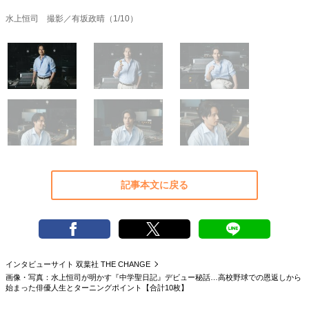
40代からの景色
50代のリアル
美しさの哲学
水上恒司 撮影／有坂政晴（1/10）
パートナーとの歩み方
親になるということ
病が教えてくれたこと
移住という選択
熱狂できるもの
一生モノの愛用品
私を彩るエッセンス
60代のネクストステージ
70代のグランドデザイン
社会・カルチャー・マネー
地域とつながる/お金との付き合い方
記事本文に戻る
インタビューサイト 双葉社 THE CHANGE
画像・写真：水上恒司が明かす『中学聖日記』デビュー秘話…高校野球での恩返しから
始まった俳優人生とターニングポイント【合計10枚】