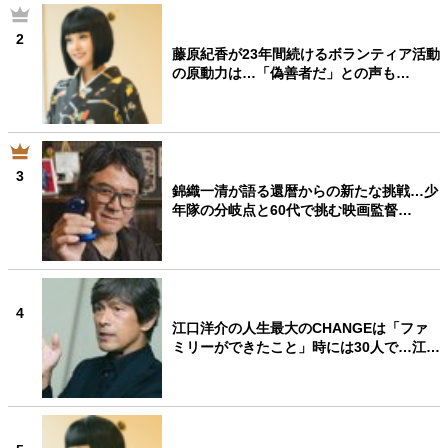
2
藤原紀香が23年間続けるボランティア活動
の原動力は…「偽善者だ」との声も…
3
錦織一清が語る還暦からの新たな挑戦…少
年隊の分岐点と60代で挑む映画監督…
4
江口洋介の人生最大のCHANGEは「ファ
ミリーができたこと」時には30人で…江…