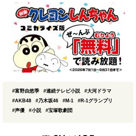
#富野由悠季
#連続テレビ小説
#大河ドラマ
#AKB48
#乃木坂46
#M-1
#R-1グランプリ
#声優
#小説
#宝塚歌劇団