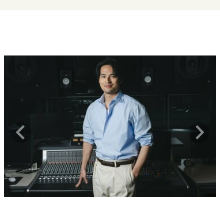
キャリア・働き方
セカンドキャリアの描き方
独立という決断
大人の学び直し
ファーストキャリアを拓く
夢を掴む選択
経営・ビジネス
リーダーの流儀
変革の原動力
次世代へのバトン
トップが描く未来
マインドセット
重圧との向き合い方
一流のルーティン
20代の現在地
忘れられない言葉
10代・20代の土台
ライフスタイル・生き方