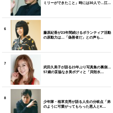
ミリーができたこと」時には30人で…江…
6
藤原紀香が23年間続けるボランティア活動
の原動力は…「偽善者だ」との声も…
7
武田久美子が語る23年ぶり写真集の裏側…
57歳の妥協なき美ボディと「貝殻水…
8
少年隊・植草克秀が語る人生の分岐点「弟
のように可愛がってもらった恩人とK…