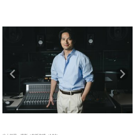
キャリア・働き方
セカンドキャリアの描き方
独立という決断
大人の学び直し
ファーストキャリアを拓く
夢を掴む選択
経営・ビジネス
リーダーの流儀
変革の原動力
次世代へのバトン
トップが描く未来
マインドセット
重圧との向き合い方
一流のルーティン
20代の現在地
忘れられない言葉
10代・20代の土台
ライフスタイル・生き方