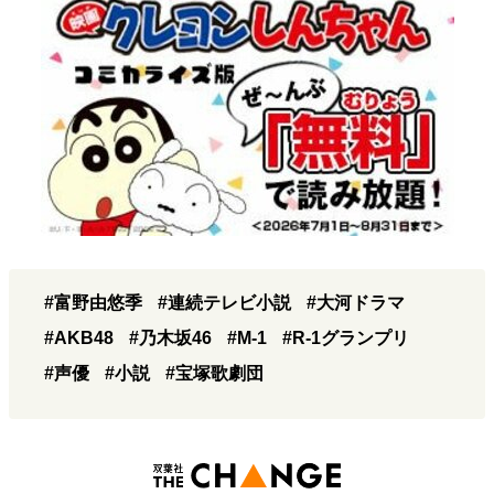
#富野由悠季
#連続テレビ小説
#大河ドラマ
#AKB48
#乃木坂46
#M-1
#R-1グランプリ
#声優
#小説
#宝塚歌劇団