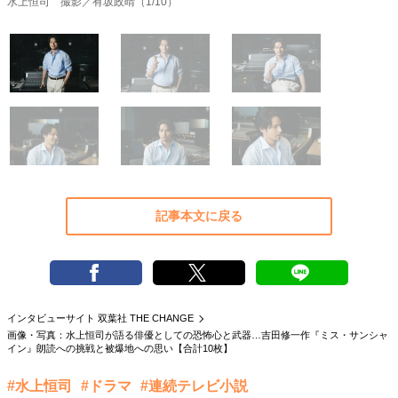
水上恒司 撮影／有坂政晴（1/10）
40代からの景色
50代のリアル
美しさの哲学
パートナーとの歩み方
親になるということ
病が教えてくれたこと
移住という選択
熱狂できるもの
一生モノの愛用品
私を彩るエッセンス
60代のネクストステージ
70代のグランドデザイン
社会・カルチャー・マネー
記事本文に戻る
地域とつながる/お金との付き合い方
インタビューサイト 双葉社 THE CHANGE
画像・写真：水上恒司が語る俳優としての恐怖心と武器…吉田修一作『ミス・サンシャ
イン』朗読への挑戦と被爆地への思い【合計10枚】
#水上恒司
#ドラマ
#連続テレビ小説