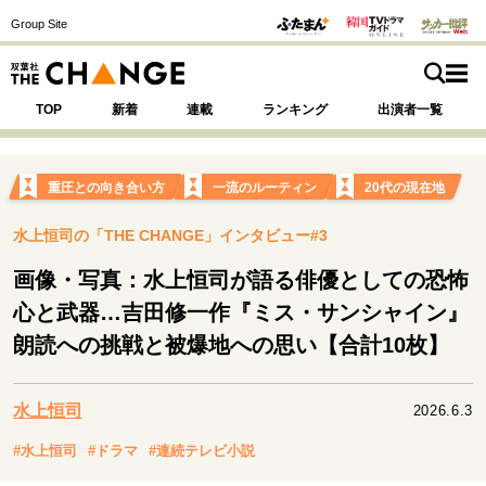
Group Site
TOP
新着
連載
ランキング
出演者一覧
重圧との向き合い方
一流のルーティン
20代の現在地
水上恒司の「THE CHANGE」インタビュー#3
注目の記事テーマで探す
SPECIAL
画像・写真：水上恒司が語る俳優としての恐怖
心と武器…吉田修一作『ミス・サンシャイン』
サイトの核・哲学
朗読への挑戦と被爆地への思い【合計10枚】
運命を変えた出会い
決断の裏側
挫折からの再起
未知への挑戦
プロフェッショナルの矜持
水上恒司
表現者の葛藤
人生が動いた日
10代の挫折と原点
2026.6.3
#水上恒司
#ドラマ
#連続テレビ小説