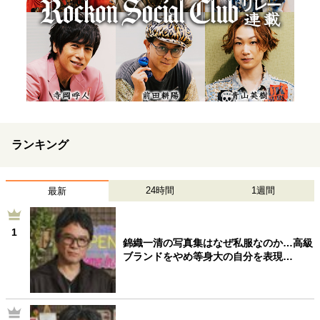
ランキング
24時間
1週間
最新
1
錦織一清の写真集はなぜ私服なのか…高級
ブランドをやめ等身大の自分を表現…