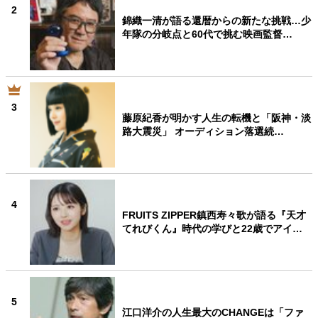
2
錦織一清が語る還暦からの新たな挑戦…少
年隊の分岐点と60代で挑む映画監督…
3
藤原紀香が明かす人生の転機と「阪神・淡
路大震災」 オーディション落選続…
4
FRUITS ZIPPER鎮西寿々歌が語る『天才
てれびくん』時代の学びと22歳でアイ…
5
江口洋介の人生最大のCHANGEは「ファ