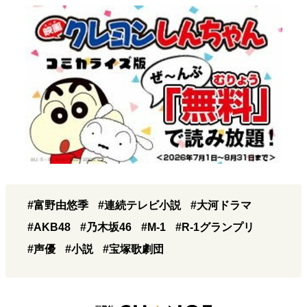
#富野由悠季
#連続テレビ小説
#大河ドラマ
#AKB48
#乃木坂46
#M-1
#R-1グランプリ
#声優
#小説
#宝塚歌劇団