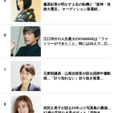
5
藤原紀香が明かす人生の転機と「阪神・淡
路大震災」 オーディション落選続…
6
江口洋介の人生最大のCHANGEは「ファ
ミリーができたこと」時には30人で…江…
7
元衆院議員・山尾志桜里が語る誹謗中傷動
画…「計り知れない」切り抜き落選…
8
武田久美子が語る23年ぶり写真集の裏側…
57歳の妥協なき美ボディと「貝殻水…