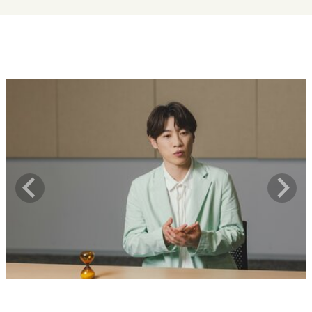
キャリア・働き方
セカンドキャリアの描き方
独立という決断
大人の学び直し
ファーストキャリアを拓く
夢を掴む選択
経営・ビジネス
リーダーの流儀
変革の原動力
次世代へのバトン
トップが描く未来
マインドセット
重圧との向き合い方
一流のルーティン
20代の現在地
忘れられない言葉
10代・20代の土台
ライフスタイル・生き方