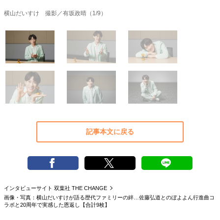
40代からの景色
50代のリアル
美しさの哲学
横山だいすけ 撮影／有坂政晴（1/9）
パートナーとの歩み方
親になるということ
病が教えてくれたこと
移住という選択
熱狂できるもの
一生モノの愛用品
私を彩るエッセンス
60代のネクストステージ
70代のグランドデザイン
社会・カルチャー・マネー
地域とつながる/お金との付き合い方
記事本文に戻る
インタビューサイト 双葉社 THE CHANGE
画像・写真：横山だいすけが語る歴代ファミリーの絆…佐藤弘道とのぼよよん行進曲コ
ラボと20周年で実感した恩返し【合計9枚】