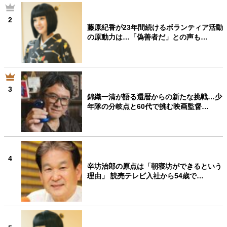
2
藤原紀香が23年間続けるボランティア活動
の原動力は…「偽善者だ」との声も…
3
錦織一清が語る還暦からの新たな挑戦…少
年隊の分岐点と60代で挑む映画監督…
4
辛坊治郎の原点は「朝寝坊ができるという
理由」 読売テレビ入社から54歳で…