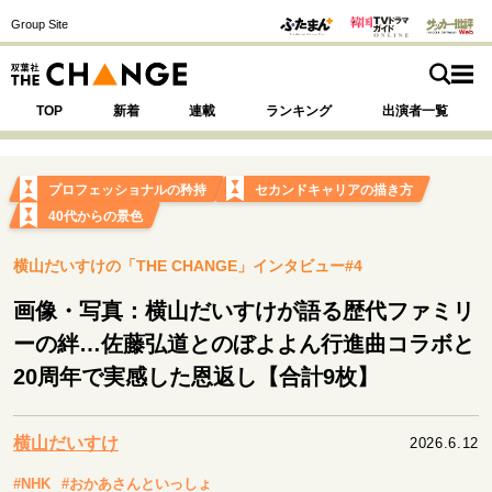
Group Site
TOP
新着
連載
ランキング
出演者一覧
プロフェッショナルの矜持
セカンドキャリアの描き方
40代からの景色
注目の記事テーマで探す
SPECIAL
横山だいすけの「THE CHANGE」インタビュー#4
画像・写真：横山だいすけが語る歴代ファミリ
サイトの核・哲学
ーの絆…佐藤弘道とのぼよよん行進曲コラボと
運命を変えた出会い
決断の裏側
挫折からの再起
20周年で実感した恩返し【合計9枚】
未知への挑戦
プロフェッショナルの矜持
表現者の葛藤
人生が動いた日
10代の挫折と原点
横山だいすけ
2026.6.12
#NHK
#おかあさんといっしょ