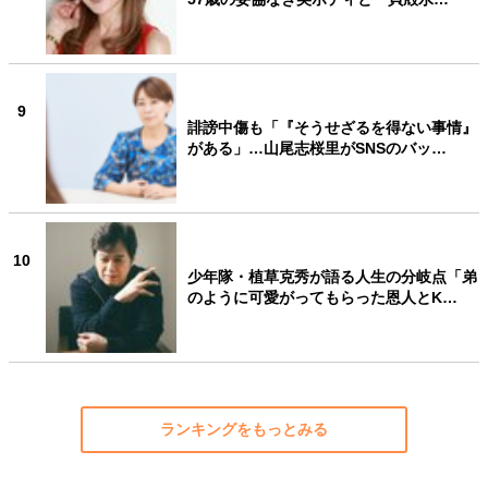
9
誹謗中傷も「『そうせざるを得ない事情』
がある」…山尾志桜里がSNSのバッ…
10
少年隊・植草克秀が語る人生の分岐点「弟
のように可愛がってもらった恩人とK…
ランキングをもっとみる