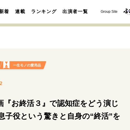
新着
連載
ランキング
出演者一覧
Group Site
一生モノの愛用品
運命を変えた出会い
決断の裏側
挫折からの再起
未知
2
表現者の葛藤
人生が動いた日
10代の挫折と原点
画『お終活３』で認知症をどう演じ
セカンドキャリアの描き方
独立という決断
大人の学び直し
夢を掴む選択
息子役という驚きと自身の“終活”を