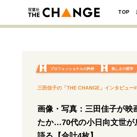
TOP
注目の記事テーマで探す
SPECIAL
プロフェッショナルの矜持
美しさの哲学
サイトの核・哲学
三田佳子の「THE CHANGE」インタビュー#
画像・写真：三田佳子が映
キャリア・働き方
たか…70代の小日向文世が
語る【合計4枚】