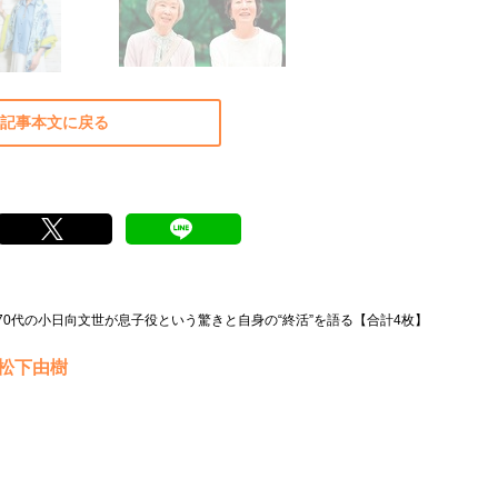
記事本文に戻る
0代の小日向文世が息子役という驚きと自身の“終活”を語る【合計4枚】
#松下由樹