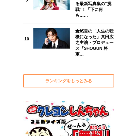
る最新写真集の“挑
戦”！「下に何
も……
10
倉悠貴の「人生の転
機になった」真田広
10
之主演・プロデュー
ス『SHOGUN 将
軍…
ランキングをもっとみる