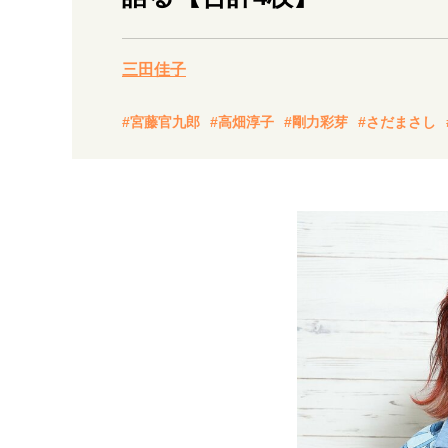
経営・ビジネス
三田佳子
マインドセット
#宮藤官九郎
#高畑淳子
#剛力彩芽
#さだまさし
ライフスタイル・生き方
社会・カルチャー・マネー