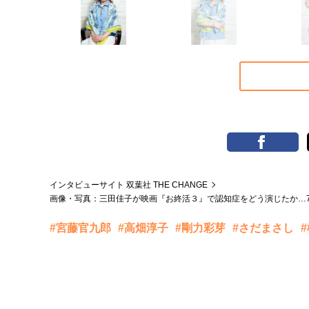
インタビューサイト 双葉社 THE CHANGE
画像・写真：三田佳子が映画『お終活３』で認知症をどう演じたか…7
#宮藤官九郎
#高畑淳子
#剛力彩芽
#さだまさし