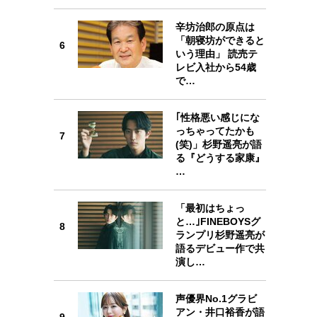
辛坊治郎の原点は
「朝寝坊ができると
6
6
いう理由」 読売テ
レビ入社から54歳
で…
｢性格悪い感じにな
7
っちゃってたかも
7
(笑)」杉野遥亮が語
る『どうする家康』
…
8
「最初はちょっ
と…｣FINEBOYSグ
8
ランプリ杉野遥亮が
語るデビュー作で共
演し…
9
声優界No.1グラビ
アン・井口裕香が語
9