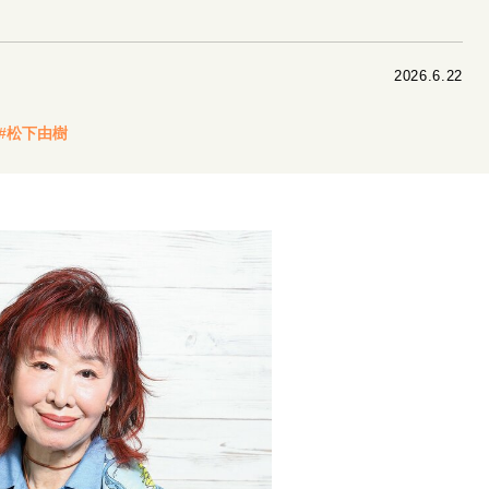
リーダーの流儀
変革の原動力
次世代へのバトン
トッ
2026.6.22
重圧との向き合い方
一流のルーティン
20代の現在地
#松下由樹
40代からの景色
美しさの哲学
パートナーとの歩み方
病が教えてくれたこと
移住という選択
熱狂できるもの
私を彩るエッセンス
60代のネクストステージ
70代のグランド
地域とつながる/お金との付き合い方