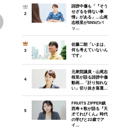
誹謗中傷も「『そう
2
せざるを得ない事
2
情』がある」…山尾
志桜里がSNSのバ
ッ…
佐藤二朗「いまは、
3
何も考えていないん
3
です」
元衆院議員・山尾志
桜里が語る誹謗中傷
4
4
動画…「計り知れな
い」切り抜き落選…
FRUITS ZIPPER鎮
西寿々歌が語る『天
5
才てれびくん』時代
5
の学びと22歳でア
イ…