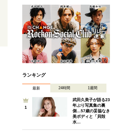
プが描く未来
忘れられない言葉
10代・20代の土台
親になるということ
一生モノの愛用品
デザイン
ランキング
24時間
1週間
最新
武田久美子が語る23
年ぶり写真集の裏
1
1
側…57歳の妥協なき
美ボディと「貝殻
水…