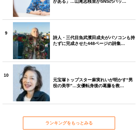
がある」…山尾志桜里がSNSのバッ…
9
詩人・三代目魚武濱田成夫がパソコンも持
たずに完成させた448ページの詩集…
10
元宝塚トップスター麻実れいが明かす“男
役の美学”…女優転身後の葛藤を救…
ランキングをもっとみる