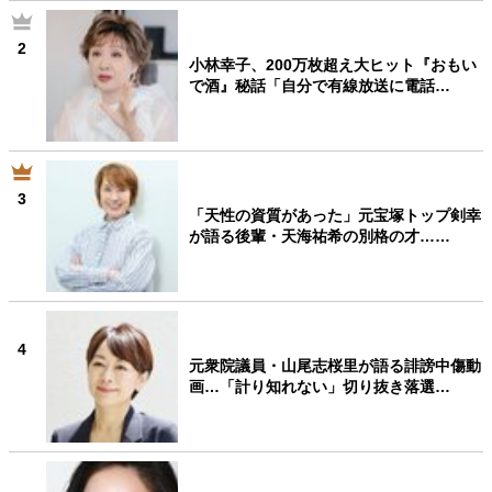
2
小林幸子、200万枚超え大ヒット『おもい
で酒』秘話「自分で有線放送に電話…
3
「天性の資質があった」元宝塚トップ剣幸
が語る後輩・天海祐希の別格の才……
4
元衆院議員・山尾志桜里が語る誹謗中傷動
画…「計り知れない」切り抜き落選…