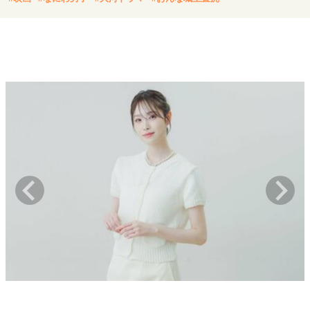
キャリア・働き方
セカンドキャリアの描き方
独立という決断
大人の学び直し
ファーストキャリアを拓く
夢を掴む選択
経営・ビジネス
リーダーの流儀
変革の原動力
次世代へのバトン
トップが描く未来
マインドセット
重圧との向き合い方
一流のルーティン
20代の現在地
忘れられない言葉
10代・20代の土台
ライフスタイル・生き方