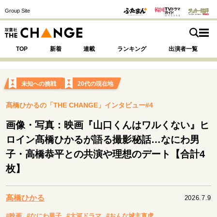
Group Site
TOP
新着
連載
ランキング
出演者一覧
未知への挑戦
20代の現在地
髙橋ひかるの「THE CHANGE」インタビュー#4
注目の記事テーマで探す
SPECIAL
画像・写真：映画『山口くんはワルくない』ヒ
ロイン髙橋ひかるが語る撮影秘話…なにわ男
サイトの核・哲学
子・高橋恭平との共演や理想のデート【合計4
運命を変えた出会い
決断の裏側
挫折からの再起
枚】
未知への挑戦
プロフェッショナルの矜持
表現者の葛藤
人生が動いた日
10代の挫折と原点
髙橋ひかる
2026.7.9
#映画
#なにわ男子
#大河ドラマ
#おんな城主直虎