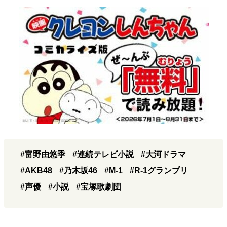
#富野由悠季
#連続テレビ小説
#大河ドラマ
#AKB48
#乃木坂46
#M-1
#R-1グランプリ
#声優
#小説
#宝塚歌劇団