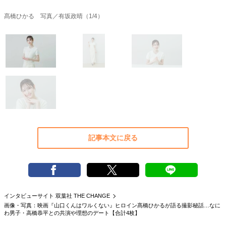
40代からの景色
美しさの哲学
パートナーとの歩み方
髙橋ひかる 写真／有坂政晴（1/4）
親になるということ
病が教えてくれたこと
移住という選択
熱狂できるもの
一生モノの愛用品
私を彩るエッセンス
60代のネクストステージ
70代のグランドデザイン
社会・カルチャー・マネー
地域とつながる/お金との付き合い方
記事本文に戻る
インタビューサイト 双葉社 THE CHANGE
画像・写真：映画『山口くんはワルくない』ヒロイン髙橋ひかるが語る撮影秘話…なに
わ男子・高橋恭平との共演や理想のデート【合計4枚】