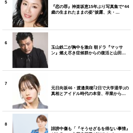
5
『恋の罪』神楽坂恵15年ぶり写真集で“44
歳の生まれたままの姿”披露、夫・…
6
玉山鉄二が胸中を激白 朝ドラ『マッサ
ン』燃え尽き症候群からの復活と山田…
7
元日向坂46・渡邉美穂｢2日で大学退学｣の
真相とアイドル時代の本音、卒業から…
8
誹謗中傷も「『そうせざるを得ない事情』