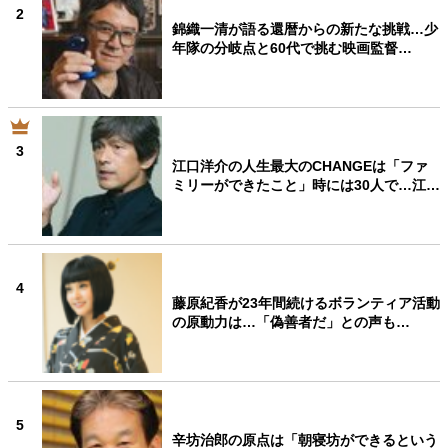
2
錦織一清が語る還暦からの新たな挑戦…少
年隊の分岐点と60代で挑む映画監督…
3
江口洋介の人生最大のCHANGEは「ファ
ミリーができたこと」時には30人で…江…
4
藤原紀香が23年間続けるボランティア活動
の原動力は…「偽善者だ」との声も…
5
辛坊治郎の原点は「朝寝坊ができるという