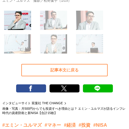
エミン・ユルマズ 撮影／松野葉子（1/15）
40代からの景色
50代のリアル
美しさの哲学
パートナーとの歩み方
親になるということ
病が教えてくれたこと
移住という選択
熱狂できるもの
一生モノの愛用品
私を彩るエッセンス
60代のネクストステージ
70代のグランドデザイン
社会・カルチャー・マネー
記事本文に戻る
地域とつながる/お金との付き合い方
インタビューサイト 双葉社 THE CHANGE
画像・写真：月500円からでも投資すべき理由とは？ エミン・ユルマズが語るインフレ
時代の資産防衛と新NISA【合計15枚】
#エミン・ユルマズ
#マネー
#経済
#投資
#NISA