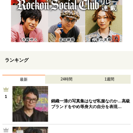
ランキング
24時間
1週間
最新
1
錦織一清の写真集はなぜ私服なのか…高級
ブランドをやめ等身大の自分を表現…