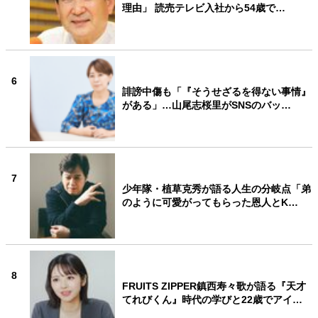
理由」 読売テレビ入社から54歳で…
6
誹謗中傷も「『そうせざるを得ない事情』
がある」…山尾志桜里がSNSのバッ…
7
少年隊・植草克秀が語る人生の分岐点「弟
のように可愛がってもらった恩人とK…
8
FRUITS ZIPPER鎮西寿々歌が語る『天才
てれびくん』時代の学びと22歳でアイ…