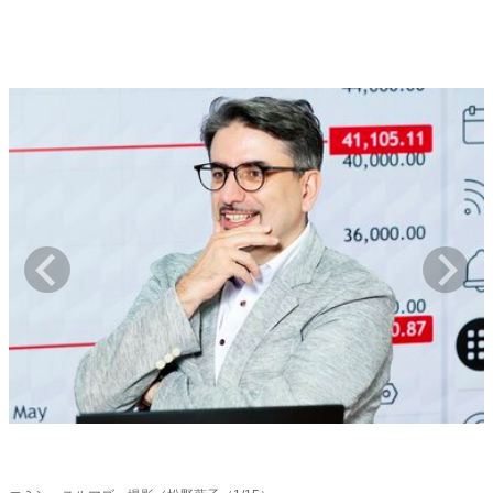
キャリア・働き方
セカンドキャリアの描き方
独立という決断
大人の学び直し
ファーストキャリアを拓く
夢を掴む選択
経営・ビジネス
リーダーの流儀
変革の原動力
次世代へのバトン
トップが描く未来
マインドセット
重圧との向き合い方
一流のルーティン
20代の現在地
忘れられない言葉
10代・20代の土台
ライフスタイル・生き方