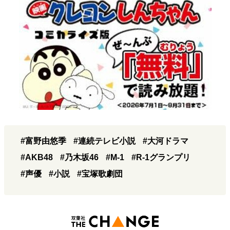
#富野由悠季
#連続テレビ小説
#大河ドラマ
#AKB48
#乃木坂46
#M-1
#R-1グランプリ
#声優
#小説
#宝塚歌劇団