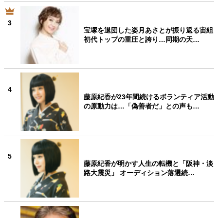
3
宝塚を退団した姿月あさとが振り返る宙組
初代トップの重圧と誇り…同期の天…
4
藤原紀香が23年間続けるボランティア活動
の原動力は…「偽善者だ」との声も…
5
藤原紀香が明かす人生の転機と「阪神・淡
路大震災」 オーディション落選続…