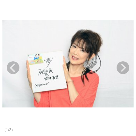
キャリア・働き方
セカンドキャリアの描き方
独立という決断
大人の学び直し
ファーストキャリアを拓く
夢を掴む選択
経営・ビジネス
リーダーの流儀
変革の原動力
次世代へのバトン
トップが描く未来
マインドセット
重圧との向き合い方
一流のルーティン
20代の現在地
忘れられない言葉
10代・20代の土台
（1/2）
ライフスタイル・生き方