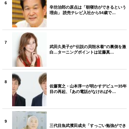
6
辛坊治郎の原点は「朝寝坊ができるという
理由」 読売テレビ入社から54歳で…
7
武田久美子が“伝説の貝殻水着”の裏側を激
白…ターニングポイントは近藤真…
8
佐藤寛之・山本淳一が明かすデビュー35年
目の再起、｢あの電話がなければ今…
9
三代目魚武濱田成夫「すっごい勉強ができ