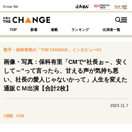
Group Site
TOP
新着
連載
ランキング
出演者一覧
歌手・保科有里の「THE CHANGE」インタビュー#1
画像・写真：保科有里「CMで“社長ぉ～、安く
注目の記事テーマで探す
SPECIAL
して～”って言ったら、甘える声が気持ち悪
い、社長の愛人じゃないかって」人生を変えた
通販ＣＭ出演【合計2枚】
サイトの核・哲学
運命を変えた出会い
決断の裏側
挫折からの再起
未知への挑戦
プロフェッショナルの矜持
2023.11.7
表現者の葛藤
人生が動いた日
10代の挫折と原点
#演歌
#CM