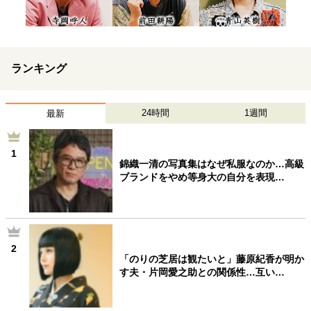
ランキング
24時間
1週間
最新
1
錦織一清の写真集はなぜ私服なのか…高級
ブランドをやめ等身大の自分を表現…
2
「のりの芝居は観たいと」藤原紀香が明か
す夫・片岡愛之助との関係性…互い…