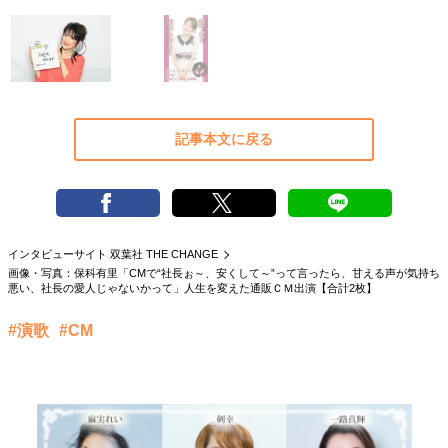
40代からの景色
50代のリアル
美しさの哲学
パートナーとの歩み方
親になるということ
病が教えてくれたこと
移住という選択
熱狂できるもの
一生モノの愛用品
私を彩るエッセンス
60代のネクストステージ
記事本文に戻る
70代のグランドデザイン
社会・カルチャー・マネー
地域とつながる/お金との付き合い方
インタビューサイト 双葉社 THE CHANGE
画像・写真：保科有里「CMで“社長ぉ～、安くして～”って言ったら、甘える声が気持ち
悪い、社長の愛人じゃないかって」人生を変えた通販ＣＭ出演【合計2枚】
#演歌
#CM