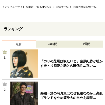
40代からの景色
50代のリアル
美しさの哲学
インタビューサイト 双葉社 THE CHANGE
出演者一覧
勝俣州和の記事一覧
パートナーとの歩み方
親になるということ
病が教えてくれたこと
移住という選択
熱狂できるもの
一生モノの愛用品
私を彩るエッセンス
60代のネクストステージ
ランキング
70代のグランドデザイン
24時間
1週間
最新
社会・カルチャー・マネー
1
地域とつながる/お金との付き合い方
「のりの芝居は観たいと」藤原紀香が明か
す夫・片岡愛之助との関係性…互い…
2
錦織一清の写真集はなぜ私服なのか…高級
ブランドをやめ等身大の自分を表現…