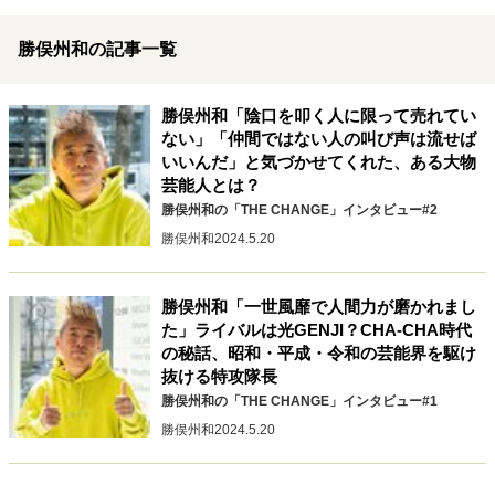
キャリア・働き方
セカンドキャリアの描き方
独立という決断
勝俣州和の記事一覧
大人の学び直し
ファーストキャリアを拓く
夢を掴む選択
勝俣州和「陰口を叩く人に限って売れてい
ない」「仲間ではない人の叫び声は流せば
いいんだ」と気づかせてくれた、ある大物
芸能人とは？
経営・ビジネス
勝俣州和の「THE CHANGE」インタビュー#2
リーダーの流儀
変革の原動力
次世代へのバトン
勝俣州和
2024.5.20
トップが描く未来
勝俣州和「一世風靡で人間力が磨かれまし
た」ライバルは光GENJI？CHA-CHA時代
マインドセット
の秘話、昭和・平成・令和の芸能界を駆け
重圧との向き合い方
一流のルーティン
20代の現在地
抜ける特攻隊長
忘れられない言葉
10代・20代の土台
勝俣州和の「THE CHANGE」インタビュー#1
勝俣州和
2024.5.20
ライフスタイル・生き方