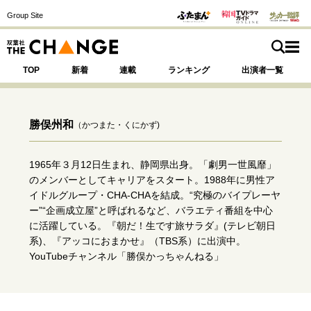
Group Site
TOP
新着
連載
ランキング
出演者一覧
勝俣州和
（かつまた・くにかず)
注目の記事テーマで探す
SPECIAL
1965年３月12日生まれ、静岡県出身。「劇男一世風靡」
のメンバーとしてキャリアをスタート。1988年に男性ア
イドルグループ・CHA-CHAを結成。“究極のバイプレーヤ
サイトの核・哲学
ー”“企画成立屋”と呼ばれるなど、バラエティ番組を中心
に活躍している。『朝だ！生です旅サラダ』(テレビ朝日
運命を変えた出会い
決断の裏側
挫折からの再起
系)、『アッコにおまかせ』（TBS系）に出演中。
未知への挑戦
プロフェッショナルの矜持
YouTubeチャンネル「勝俣かっちゃんねる」
表現者の葛藤
人生が動いた日
10代の挫折と原点