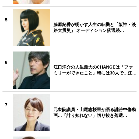
5
藤原紀香が明かす人生の転機と「阪神・淡
路大震災」 オーディション落選続…
6
江口洋介の人生最大のCHANGEは「ファ
ミリーができたこと」時には30人で…江…
7
元衆院議員・山尾志桜里が語る誹謗中傷動
画…「計り知れない」切り抜き落選…