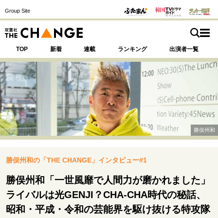
Group Site
TOP
新着
連載
ランキング
出演者一覧
注目の記事テーマで探す
SPECIAL
勝俣州和
サイトの核・哲学
勝俣州和の「THE CHANGE」インタビュー#1
運命を変えた出会い
決断の裏側
挫折からの再起
未知への挑戦
プロフェッショナルの矜持
勝俣州和「一世風靡で人間力が磨かれました」
表現者の葛藤
人生が動いた日
10代の挫折と原点
ライバルは光GENJI？CHA-CHA時代の秘話、
昭和・平成・令和の芸能界を駆け抜ける特攻隊