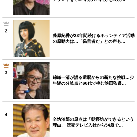
2
藤原紀香が23年間続けるボランティア活動
の原動力は…「偽善者だ」との声も…
3
錦織一清が語る還暦からの新たな挑戦…少
年隊の分岐点と60代で挑む映画監督…
4
辛坊治郎の原点は「朝寝坊ができるという
理由」 読売テレビ入社から54歳で…