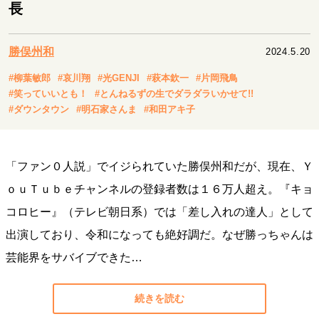
キャリア・働き方
長
セカンドキャリアの描き方
独立という決断
大人の学び直し
ファーストキャリアを拓く
勝俣州和
2024.5.20
夢を掴む選択
#柳葉敏郎
#哀川翔
#光GENJI
#萩本欽一
#片岡飛鳥
#笑っていいとも！
#とんねるずの生でダラダラいかせて!!
#ダウンタウン
#明石家さんま
#和田アキ子
経営・ビジネス
リーダーの流儀
変革の原動力
次世代へのバトン
トップが描く未来
「ファン０人説」でイジられていた勝俣州和だが、現在、Ｙ
ｏｕＴｕｂｅチャンネルの登録者数は１６万人超え。『キョ
コロヒー』（テレビ朝日系）では「差し入れの達人」として
マインドセット
出演しており、令和になっても絶好調だ。なぜ勝っちゃんは
重圧との向き合い方
一流のルーティン
20代の現在地
忘れられない言葉
10代・20代の土台
芸能界をサバイブできた…
続きを読む
ライフスタイル・生き方