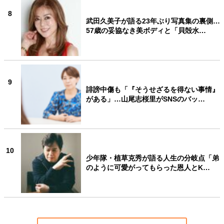
8
武田久美子が語る23年ぶり写真集の裏側…
57歳の妥協なき美ボディと「貝殻水…
9
誹謗中傷も「『そうせざるを得ない事情』
がある」…山尾志桜里がSNSのバッ…
10
少年隊・植草克秀が語る人生の分岐点「弟
のように可愛がってもらった恩人とK…