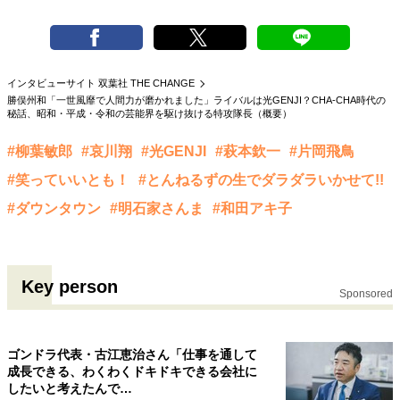
40代からの景色
50代のリアル
美しさの哲学
パートナーとの歩み方
親になるということ
病が教えてくれたこと
移住という選択
熱狂できるもの
一生モノの愛用品
インタビューサイト 双葉社 THE CHANGE
勝俣州和「一世風靡で人間力が磨かれました」ライバルは光GENJI？CHA-CHA時代の
私を彩るエッセンス
60代のネクストステージ
秘話、昭和・平成・令和の芸能界を駆け抜ける特攻隊長（概要）
70代のグランドデザイン
#柳葉敏郎
#哀川翔
#光GENJI
#萩本欽一
#片岡飛鳥
#笑っていいとも！
#とんねるずの生でダラダラいかせて!!
社会・カルチャー・マネー
#ダウンタウン
#明石家さんま
#和田アキ子
地域とつながる/お金との付き合い方
Key person
Sponsored
ゴンドラ代表・古江恵治さん「仕事を通して
成長できる、わくわくドキドキできる会社に
したいと考えたんで…