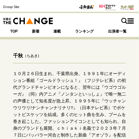
Group Site
TOP
新着
連載
ランキング
出演者一覧
千秋
（ちあき)
注目の記事テーマで探す
SPECIAL
１０月２６日生まれ、千葉県出身。１９９１年にオーディ
ション番組『ゴールドラッシュ！』（フジテレビ系）の初
代グランドチャンピオンになると、翌年には『ウゴウゴル
サイトの核・哲学
ーガ』（同）内アニメ『ノンタンといっしょ』で唯一無二
の声優として知名度が急上昇。１９９５年に『ウッチャン
運命を変えた出会い
決断の裏側
挫折からの再起
ウリウリ!ナンチャンナリナリ!!』（日本テレビ系）でポケ
未知への挑戦
プロフェッショナルの矜持
ットビスケッツを結成。多くのヒット曲を生み、ブームを
表現者の葛藤
人生が動いた日
10代の挫折と原点
巻き起こした。ファッションアイコンとしても知られ、自
身のブランドも展開。ｃｈｉａｋｉ名義で２０２３年７月
７日にパッパラー河合と制作した新曲『アオゾラ』を配信