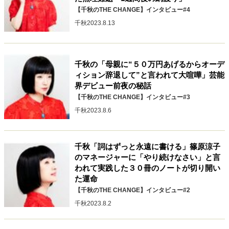
【千秋のTHE CHANGE】インタビュー#4
40代からの景色
50代のリアル
美しさの哲学
千秋
2023.8.13
パートナーとの歩み方
親になるということ
病が教えてくれたこと
移住という選択
熱狂できるもの
一生モノの愛用品
私を彩るエッセンス
60代のネクストステージ
千秋の「母親に“５０万円あげるからオーデ
70代のグランドデザイン
ィション辞退して”と言われて大喧嘩」芸能
界デビュー前夜の秘話
【千秋のTHE CHANGE】インタビュー#3
千秋
2023.8.6
社会・カルチャー・マネー
地域とつながる/お金との付き合い方
千秋「詞はずっと永遠に書ける」篠原涼子
のマネージャーに「やり続けなさい」と言
われて実践した３０冊のノートが切り開い
た運命
【千秋のTHE CHANGE】インタビュー#2
千秋
2023.8.2