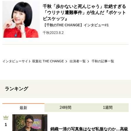
千秋「歩かないと死んじゃう」壮絶すぎる
「ウリナリ遭難事件」が生んだ『ポケット
ビスケッツ』
【千秋のTHE CHANGE】インタビュー#1
千秋
2023.8.2
インタビューサイト 双葉社 THE CHANGE
出演者一覧
千秋の記事一覧
ランキング
24時間
1週間
最新
1
錦織一清の写真集はなぜ私服なのか…高級