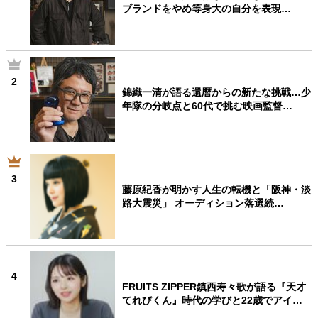
ブランドをやめ等身大の自分を表現…
2
錦織一清が語る還暦からの新たな挑戦…少
年隊の分岐点と60代で挑む映画監督…
3
藤原紀香が明かす人生の転機と「阪神・淡
路大震災」 オーディション落選続…
4
FRUITS ZIPPER鎮西寿々歌が語る『天才
てれびくん』時代の学びと22歳でアイ…