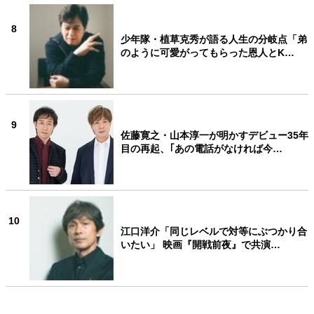
8
少年隊・植草克秀が語る人生の分岐点「弟
のように可愛がってもらった恩人とK…
9
佐藤寛之・山本淳一が明かすデビュー35年
目の再起、｢あの電話がなければ今…
10
江口洋介「同じレベルで対等にぶつかり合
いたい」 映画『開戦前夜』で共演…