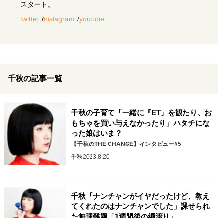
キャリア・働き方
スタート。
twitter
instagram
youtube
セカンドキャリアの描き方
独立という決断
大人の学び直し
ファーストキャリアを拓く
夢を掴む選択
千秋の記事一覧
経営・ビジネス
リーダーの流儀
変革の原動力
次世代へのバトン
トップが描く未来
千秋の子育て「一緒に『ET』を観たり、お
もちゃを買い与えなかったり」ハタチにな
った娘はいま？
【千秋のTHE CHANGE】インタビュー#5
マインドセット
千秋
2023.8.20
重圧との向き合い方
一流のルーティン
20代の現在地
忘れられない言葉
10代・20代の土台
千秋「ナンチャンがイヤだったけど、教え
てくれたのはナンチャンでした」課せられ
ライフスタイル・生き方
た無理難題「1週間後の綱渡り」