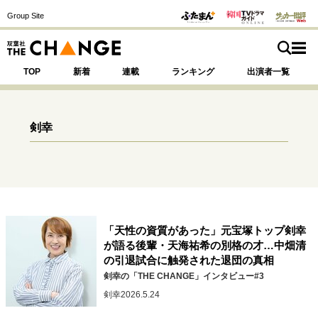
Group Site
TOP
新着
連載
ランキング
出演者一覧
剣幸
注目の記事テーマで探す
SPECIAL
サイトの核・哲学
「天性の資質があった」元宝塚トップ剣幸
運命を変えた出会い
決断の裏側
挫折からの再起
が語る後輩・天海祐希の別格の才…中畑清
未知への挑戦
プロフェッショナルの矜持
の引退試合に触発された退団の真相
表現者の葛藤
人生が動いた日
10代の挫折と原点
剣幸の「THE CHANGE」インタビュー#3
剣幸
2026.5.24