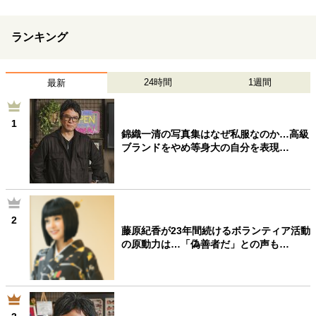
40代からの景色
50代のリアル
美しさの哲学
パートナーとの歩み方
親になるということ
ランキング
病が教えてくれたこと
移住という選択
熱狂できるもの
一生モノの愛用品
24時間
1週間
最新
私を彩るエッセンス
60代のネクストステージ
70代のグランドデザイン
1
錦織一清の写真集はなぜ私服なのか…高級
ブランドをやめ等身大の自分を表現…
社会・カルチャー・マネー
地域とつながる/お金との付き合い方
2
藤原紀香が23年間続けるボランティア活動
の原動力は…「偽善者だ」との声も…