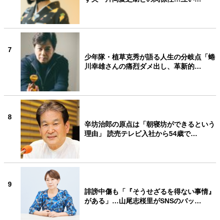
7
少年隊・植草克秀が語る人生の分岐点「蜷
川幸雄さんの痛烈ダメ出し、革新的…
8
辛坊治郎の原点は「朝寝坊ができるという
理由」 読売テレビ入社から54歳で…
9
誹謗中傷も「『そうせざるを得ない事情』
がある」…山尾志桜里がSNSのバッ…