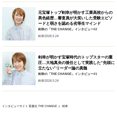
キャリア・働き方
セカンドキャリアの描き方
独立という決断
元宝塚トップ剣幸が明かす工業高校からの
大人の学び直し
ファーストキャリアを拓く
異色経歴…審査員が大笑いした受験エピソ
ードと弱さを認める劣等生マインド
夢を掴む選択
剣幸の「THE CHANGE」インタビュー#2
剣幸
2026.5.24
経営・ビジネス
リーダーの流儀
変革の原動力
次世代へのバトン
剣幸が明かす宝塚時代のトップスターの重
トップが描く未来
圧…大地真央の後任として実践した“先頭に
立たない”リーダー論の真髄
剣幸の「THE CHANGE」インタビュー#1
マインドセット
剣幸
2026.5.24
重圧との向き合い方
一流のルーティン
20代の現在地
忘れられない言葉
10代・20代の土台
インタビューサイト 双葉社 THE CHANGE
剣幸
ライフスタイル・生き方