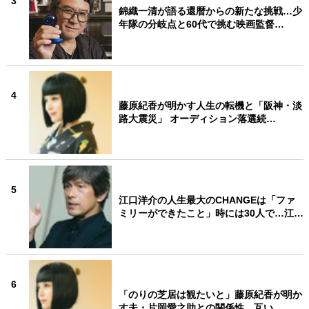
3
錦織一清が語る還暦からの新たな挑戦…少
年隊の分岐点と60代で挑む映画監督…
4
藤原紀香が明かす人生の転機と「阪神・淡
路大震災」 オーディション落選続…
5
江口洋介の人生最大のCHANGEは「ファ
ミリーができたこと」時には30人で…江…
6
「のりの芝居は観たいと」藤原紀香が明か
す夫・片岡愛之助との関係性…互い…