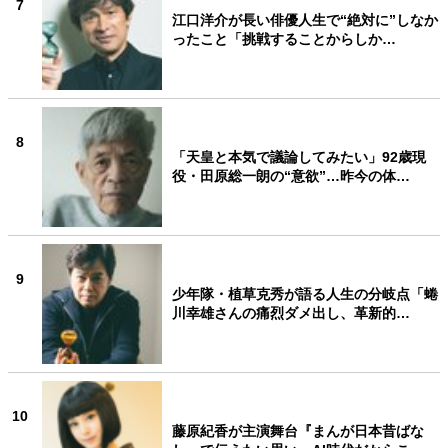
7
江口洋介が長い俳優人生で“絶対に”しなか
ったこと「挑戦することからしか…
8
「天皇と本気で議論してみたい」92歳現
役・田原総一朗の“意欲”…昨今の体…
9
少年隊・植草克秀が語る人生の分岐点「蜷
川幸雄さんの痛烈ダメ出し、革新的…
10
藤原紀香が主演舞台『まんが日本昔ばな