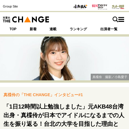
Group Site
TOP
新着
連載
ランキング
出演者一覧
注目の記事テーマで探す
SPECIAL
真楪伶 撮影／小島愛子
サイトの核・哲学
真楪伶の「THE CHANGE」インタビュー#1
運命を変えた出会い
決断の裏側
挫折からの再起
未知への挑戦
プロフェッショナルの矜持
「1日12時間以上勉強しました」元AKB48台湾
表現者の葛藤
人生が動いた日
10代の挫折と原点
出身・真楪伶が日本でアイドルになるまでの人
生を振り返る！台北の大学を目指した理由と