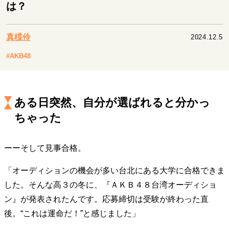
キャリア・働き方
は？
セカンドキャリアの描き方
独立という決断
大人の学び直し
ファーストキャリアを拓く
真楪伶
2024.12.5
夢を掴む選択
#AKB48
経営・ビジネス
ある日突然、自分が選ばれると分かっ
リーダーの流儀
変革の原動力
次世代へのバトン
トップが描く未来
ちゃった
ーーそして見事合格。
マインドセット
「オーディションの機会が多い台北にある大学に合格できま
重圧との向き合い方
一流のルーティン
20代の現在地
忘れられない言葉
10代・20代の土台
した。そんな高３の冬に、『ＡＫＢ４８台湾オーディショ
ン』が発表されたんです。応募締切は受験が終わった直
後。“これは運命だ！”と感じました」
ライフスタイル・生き方