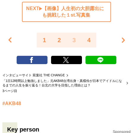
NEXT
【画像】人生初の大胆露出に
も挑戦した１st.写真集
1
2
3
4
インタビューサイト 双葉社 THE CHANGE
「1日12時間以上勉強しました」元AKB48台湾出身・真楪伶が日本でアイドルにな
るまでの人生を振り返る！台北の大学を目指した理由とは？
3ページ目
#AKB48
Key person
Sponsored