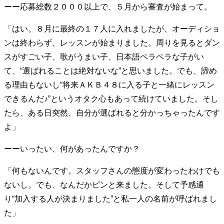
ーー応募総数２０００以上で、５月から審査が始まって。
40代からの景色
50代のリアル
美しさの哲学
パートナーとの歩み方
親になるということ
「はい。８月に最終の１７人に入れましたが、オーディショ
病が教えてくれたこと
移住という選択
ンは終わらず、レッスンが始まりました。周りを見るとダン
熱狂できるもの
一生モノの愛用品
スがすごい子、歌がうまい子、日本語ペラペラな子がい
私を彩るエッセンス
60代のネクストステージ
て、“選ばれることは絶対ないな”と思いました。でも、諦め
70代のグランドデザイン
る理由もないし“将来ＡＫＢ４８に入る子と一緒にレッスン
できるんだ♪”というオタク心もあって続けていました。そし
社会・カルチャー・マネー
たら、ある日突然、自分が選ばれると分かっちゃったんです
よ」
地域とつながる/お金との付き合い方
ーーいったい、何があったんですか？
「何もないんです。スタッフさんの態度が変わったわけでも
ないし。でも、なんだかピンと来ました。そして予感通
り“加入する人が決まりました”と私一人の名前が呼ばれまし
た」