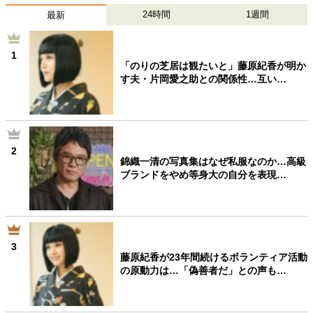
24時間
1週間
最新
1
「のりの芝居は観たいと」藤原紀香が明か
す夫・片岡愛之助との関係性…互い…
2
錦織一清の写真集はなぜ私服なのか…高級
ブランドをやめ等身大の自分を表現…
3
藤原紀香が23年間続けるボランティア活動
の原動力は…「偽善者だ」との声も…