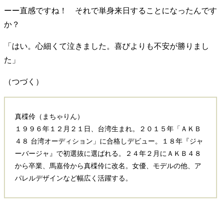
ーー直感ですね！ それで単身来日することになったんです
か？
「はい。心細くて泣きました。喜びよりも不安が勝りまし
た」
（つづく）
真楪伶（まちゃりん）
１９９６年１２月２１日、台湾生まれ。２０１５年「ＡＫＢ
４８ 台湾オーディション」に合格しデビュー。１８年『ジャ
ーバージャ』で初選抜に選ばれる。２４年２月にＡＫＢ４８
から卒業、馬嘉伶から真楪伶に改名。女優、モデルの他、ア
パレルデザインなど幅広く活躍する。