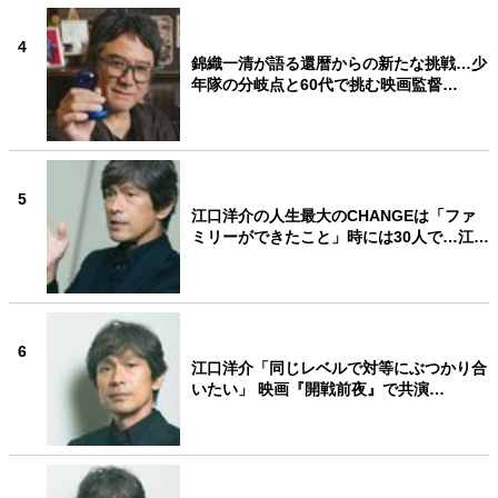
4
錦織一清が語る還暦からの新たな挑戦…少
年隊の分岐点と60代で挑む映画監督…
5
江口洋介の人生最大のCHANGEは「ファ
ミリーができたこと」時には30人で…江…
6
江口洋介「同じレベルで対等にぶつかり合
いたい」 映画『開戦前夜』で共演…