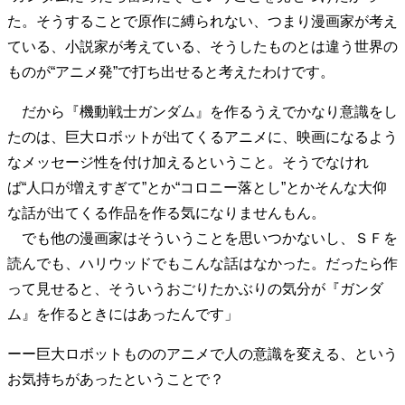
40代からの景色
美しさの哲学
パートナーとの歩み方
た。そうすることで原作に縛られない、つまり漫画家が考え
親になるということ
病が教えてくれたこと
ている、小説家が考えている、そうしたものとは違う世界の
移住という選択
熱狂できるもの
一生モノの愛用品
ものが“アニメ発”で打ち出せると考えたわけです。
私を彩るエッセンス
60代のネクストステージ
70代のグランドデザイン
だから『機動戦士ガンダム』を作るうえでかなり意識をし
たのは、巨大ロボットが出てくるアニメに、映画になるよう
なメッセージ性を付け加えるということ。そうでなけれ
社会・カルチャー・マネー
ば“人口が増えすぎて”とか“コロニー落とし”とかそんな大仰
地域とつながる/お金との付き合い方
な話が出てくる作品を作る気になりませんもん。
でも他の漫画家はそういうことを思いつかないし、ＳＦを
読んでも、ハリウッドでもこんな話はなかった。だったら作
って見せると、そういうおごりたかぶりの気分が『ガンダ
ム』を作るときにはあったんです」
ーー巨大ロボットもののアニメで人の意識を変える、という
お気持ちがあったということで？