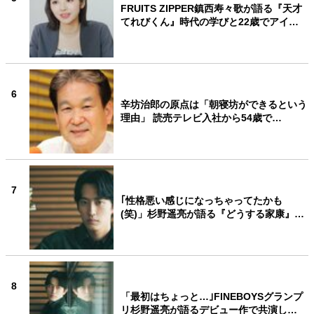
FRUITS ZIPPER鎮西寿々歌が語る『天才
てれびくん』時代の学びと22歳でアイ…
6
辛坊治郎の原点は「朝寝坊ができるという
理由」 読売テレビ入社から54歳で…
7
｢性格悪い感じになっちゃってたかも
(笑)」杉野遥亮が語る『どうする家康』…
8
「最初はちょっと…｣FINEBOYSグランプ
リ杉野遥亮が語るデビュー作で共演し…