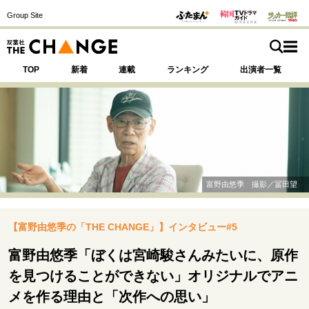
Group Site
TOP
新着
連載
ランキング
出演者一覧
注目の記事テーマで探す
SPECIAL
富野由悠季 撮影／冨田望
サイトの核・哲学
【富野由悠季の「THE CHANGE」】インタビュー#5
運命を変えた出会い
決断の裏側
挫折からの再起
未知への挑戦
プロフェッショナルの矜持
富野由悠季「ぼくは宮崎駿さんみたいに、原作
表現者の葛藤
人生が動いた日
10代の挫折と原点
を見つけることができない」オリジナルでアニ
メを作る理由と「次作への思い」