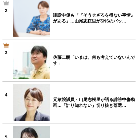
2
誹謗中傷も「『そうせざるを得ない事情』
がある」…山尾志桜里がSNSのバッ…
3
佐藤二朗「いまは、何も考えていないんで
す」
4
元衆院議員・山尾志桜里が語る誹謗中傷動
画…「計り知れない」切り抜き落選…
5