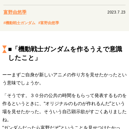
キャリア・働き方
セカンドキャリアの描き方
独立という決断
富野由悠季
2023.7.23
大人の学び直し
ファーストキャリアを拓く
#機動戦士ガンダム
#富野由悠季
夢を掴む選択
■「機動戦士ガンダムを作るうえで意識
経営・ビジネス
したこと」
リーダーの流儀
変革の原動力
次世代へのバトン
トップが描く未来
ーーまずご自身が新しいアニメの作り方を見せたかったとい
う意味でしょうか。
マインドセット
「そうです。３０分の公共の時間をもらって発表するものを
重圧との向き合い方
一流のルーティン
20代の現在地
作るというときに、“オリジナルのものが作れるんだ”という
忘れられない言葉
10代・20代の土台
場を見せたかった。そういう自己顕示欲がすごくありました
ね。
ライフスタイル・生き方
“ガンダムだったら富野だぞ”ということを見せつけたかっ