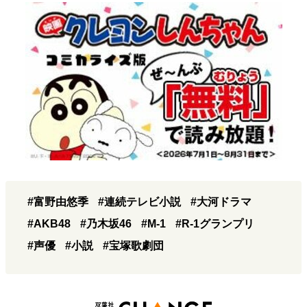
#富野由悠季
#連続テレビ小説
#大河ドラマ
#AKB48
#乃木坂46
#M-1
#R-1グランプリ
#声優
#小説
#宝塚歌劇団