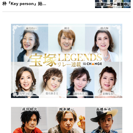
枠『Key person』始…