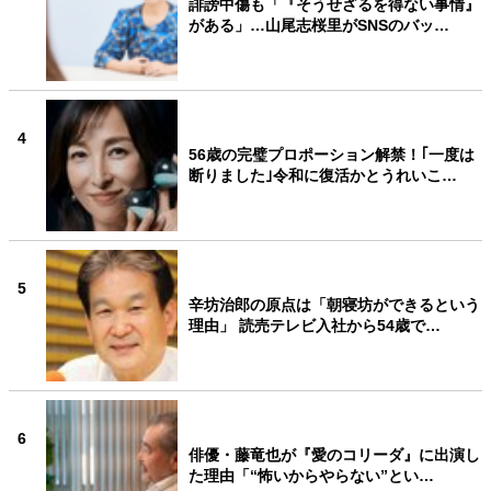
誹謗中傷も「『そうせざるを得ない事情』
がある」…山尾志桜里がSNSのバッ…
4
56歳の完璧プロポーション解禁！｢一度は
断りました｣令和に復活かとうれいこ…
5
辛坊治郎の原点は「朝寝坊ができるという
理由」 読売テレビ入社から54歳で…
6
俳優・藤竜也が『愛のコリーダ』に出演し
た理由「“怖いからやらない”とい…