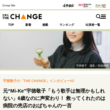
Group Site
TOP
新着
連載
ランキング
出演者一覧
注目の記事テーマで探す
SPECIAL
宇徳敬子 撮影／有坂政晴
サイトの核・哲学
宇徳敬子の「THE CHANGE」インタビュー#2
運命を変えた出会い
決断の裏側
挫折からの再起
未知への挑戦
プロフェッショナルの矜持
元“Mi-Ke”宇徳敬子「もう歌手は無理かもしれ
表現者の葛藤
人生が動いた日
10代の挫折と原点
ない」6歳なのに声変わり！ 救ってくれたのは
病院の売店のおばちゃんの一言