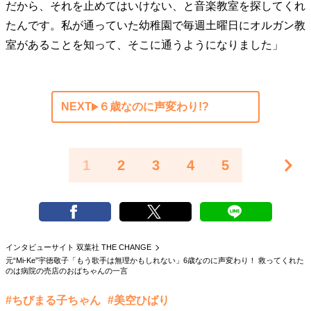
だから、それを止めてはいけない、と音楽教室を探してくれ
たんです。私が通っていた幼稚園で毎週土曜日にオルガン教
室があることを知って、そこに通うようになりました」
NEXT
６歳なのに声変わり!?
1
2
3
4
5
インタビューサイト 双葉社 THE CHANGE
元“Mi-Ke”宇徳敬子「もう歌手は無理かもしれない」6歳なのに声変わり！ 救ってくれた
のは病院の売店のおばちゃんの一言
#ちびまる子ちゃん
#美空ひばり