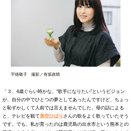
40代からの景色
美しさの哲学
パートナーとの歩み方
親になるということ
病が教えてくれたこと
移住という選択
熱狂できるもの
一生モノの愛用品
私を彩るエッセンス
60代のネクストステージ
70代のグランドデザイン
社会・カルチャー・マネー
地域とつながる/お金との付き合い方
宇徳敬子 撮影／有坂政晴
「３、4歳ぐらい時かな。“歌手になりたい”というビジョン
が、自分の中でひとつの夢としてあったんですけど、ちょっ
と恥ずかしくて人前では言えませんでした。母の話による
と、テレビを観て
美空ひばり
さんの歌をよく歌っていたそう
です。でも、私が育ったのは鹿児島の出水市という熊本との