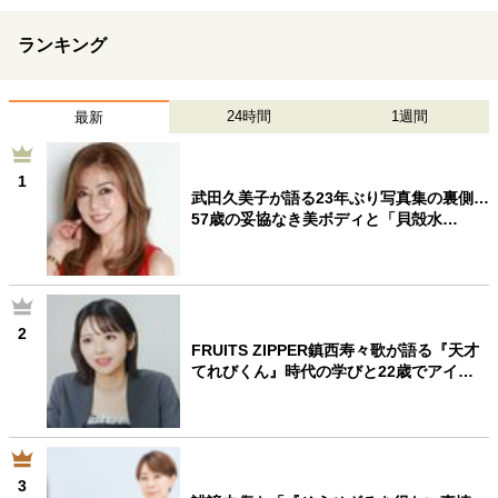
ランキング
24時間
1週間
最新
1
武田久美子が語る23年ぶり写真集の裏側…
57歳の妥協なき美ボディと「貝殻水…
2
FRUITS ZIPPER鎮西寿々歌が語る『天才
てれびくん』時代の学びと22歳でアイ…
3