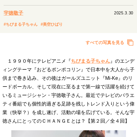
キャリア・働き方
セカンドキャリアの描き方
独立という決断
宇徳敬子
2025.3.30
大人の学び直し
ファーストキャリアを拓く
#ちびまる子ちゃん
#美空ひばり
夢を掴む選択
すべての写真を見る
経営・ビジネス
１９９０年にテレビアニメ『
ちびまる子ちゃん
』のエンデ
リーダーの流儀
変革の原動力
次世代へのバトン
トップが描く未来
ィングテーマ『おどるポンポコリン』で日本中を大人から子
供まで巻き込み、その後はガールズユニット『Mi-Ke』のリ
ードボーカル、そして現在に至るまで第一線で活躍を続けて
マインドセット
いるミュージシャン・宇徳敬子さん。最近でテレビのバラエ
重圧との向き合い方
一流のルーティン
20代の現在地
ティ番組でも個性的過ぎる足跡を残しトレンド入りという偉
忘れられない言葉
10代・20代の土台
業（快挙？）を成し遂げ、活動の場を広げている。そんな宇
徳さんにとってのＣＨＡＮＧＥとは？【第２回／全４回】
ライフスタイル・生き方