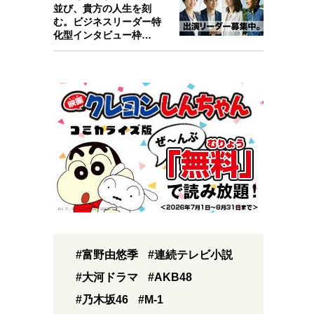
並び、貴方の人生を刻
む。ビジネスリーダー特
化型インタビュー枠
『Key person』始…
#富野由悠季
#連続テレビ小説
#大河ドラマ
#AKB48
#乃木坂46
#M-1