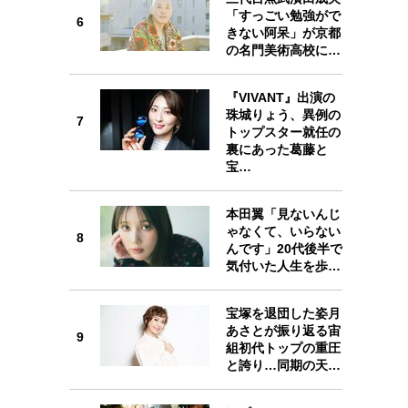
「すっごい勉強がで
6
6
きない阿呆」が京都
の名門美術高校に…
『VIVANT』出演の
珠城りょう、異例の
7
7
トップスター就任の
裏にあった葛藤と
宝…
本田翼「見ないんじ
8
ゃなくて、いらない
8
んです」20代後半で
気付いた人生を歩…
宝塚を退団した姿月
9
あさとが振り返る宙
9
組初代トップの重圧
と誇り…同期の天…