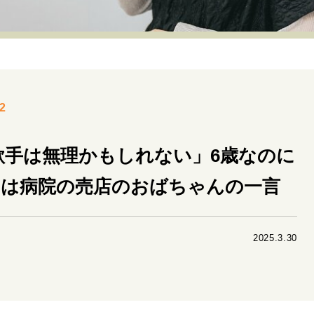
リーダーの流儀
変革の原動力
次世代へのバトン
トッ
重圧との向き合い方
一流のルーティン
20代の現在地
40代からの景色
美しさの哲学
パートナーとの歩み方
2
病が教えてくれたこと
移住という選択
熱狂できるもの
私を彩るエッセンス
60代のネクストステージ
70代のグランド
もう歌手は無理かもしれない」6歳なのに
のは病院の売店のおばちゃんの一言
地域とつながる/お金との付き合い方
2025.3.30