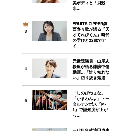
美ボディと「貝殻
水…
FRUITS ZIPPER鎮
3
西寿々歌が語る『天
3
才てれびくん』時代
の学びと22歳でア
イ…
元衆院議員・山尾志
4
桜里が語る誹謗中傷
4
動画…「計り知れな
い」切り抜き落選…
「しのびねぇな」
「かまわんよ」トー
5
5
タルテンボス『M-
1』で認知度が上が
っ…
三代目魚武濱田成夫