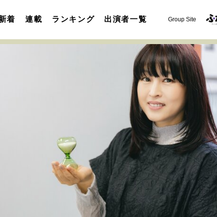
新着
連載
ランキング
出演者一覧
Group Site
運命を変えた出会い
決断の裏側
挫折からの再起
未知
表現者の葛藤
人生が動いた日
10代の挫折と原点
セカンドキャリアの描き方
独立という決断
大人の学び直し
夢を掴む選択