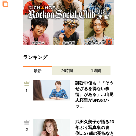
ランキング
24時間
1週間
最新
誹謗中傷も「『そう
せざるを得ない事
1
1
情』がある」…山尾
志桜里がSNSのバ
ッ…
武田久美子が語る23
2
年ぶり写真集の裏
2
側…57歳の妥協なき