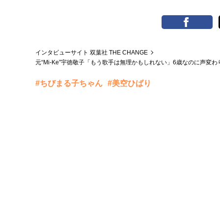
インタビューサイト 双葉社 THE CHANGE
元“Mi-Ke”宇徳敬子「もう歌手は無理かもしれない」6歳なのに声変
#ちびまる子ちゃん
#美空ひばり