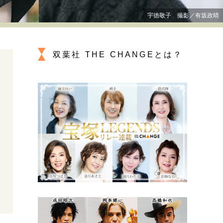
プが描く未来
宇徳敬子 撮影／有坂政晴
忘れられない言葉
10代・20代の土台
双葉社 THE CHANGEとは？
親になるということ
一生モノの愛用品
デザイン