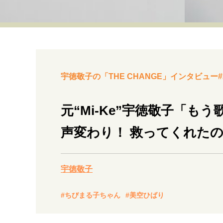
経営・ビジネス
マインドセット
ライフスタイル・生き方
宇徳敬子の「THE CHANGE」インタビュー#
元“Mi-Ke”宇徳敬子「
声変わり！ 救ってくれた
社会・カルチャー・マネー
宇徳敬子
#ちびまる子ちゃん
#美空ひばり